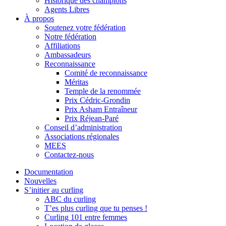
Historique des champions
Agents Libres
À propos
Soutenez votre fédération
Notre fédération
Affiliations
Ambassadeurs
Reconnaissance
Comité de reconnaissance
Méritas
Temple de la renommée
Prix Cédric-Grondin
Prix Asham Entraîneur
Prix Réjean-Paré
Conseil d’administration
Associations régionales
MEES
Contactez-nous
Documentation
Nouvelles
S’initier au curling
ABC du curling
T’es plus curling que tu penses !
Curling 101 entre femmes