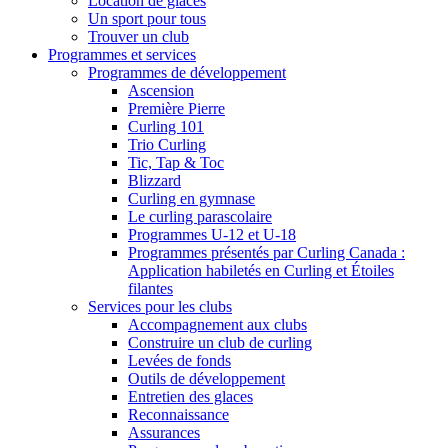
Location de glaces
Un sport pour tous
Trouver un club
Programmes et services
Programmes de développement
Ascension
Première Pierre
Curling 101
Trio Curling
Tic, Tap & Toc
Blizzard
Curling en gymnase
Le curling parascolaire
Programmes U-12 et U-18
Programmes présentés par Curling Canada :
Application habiletés en Curling et Étoiles
filantes
Services pour les clubs
Accompagnement aux clubs
Construire un club de curling
Levées de fonds
Outils de développement
Entretien des glaces
Reconnaissance
Assurances