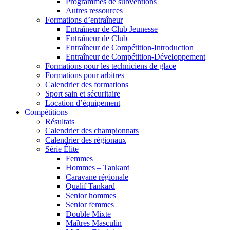
Programmes de subventions
Autres ressources
Formations d’entraîneur
Entraîneur de Club Jeunesse
Entraîneur de Club
Entraîneur de Compétition-Introduction
Entraîneur de Compétition-Développement
Formations pour les techniciens de glace
Formations pour arbitres
Calendrier des formations
Sport sain et sécuritaire
Location d’équipement
Compétitions
Résultats
Calendrier des championnats
Calendrier des régionaux
Série Élite
Femmes
Hommes – Tankard
Caravane régionale
Qualif Tankard
Senior hommes
Senior femmes
Double Mixte
Maîtres Masculin