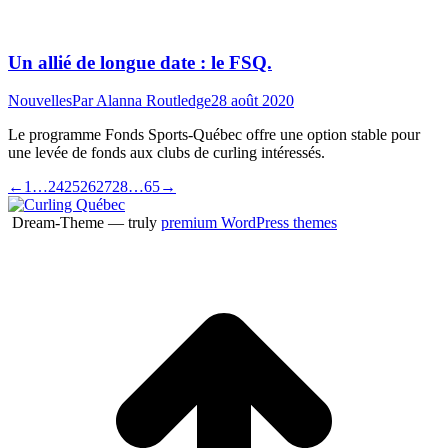
Un allié de longue date : le FSQ.
Nouvelles
Par
Alanna Routledge
28 août 2020
Le programme Fonds Sports-Québec offre une option stable pour
une levée de fonds aux clubs de curling intéressés.
←
1
…
24
25
26
27
28
…
65
→
Dream-Theme — truly
premium WordPress themes