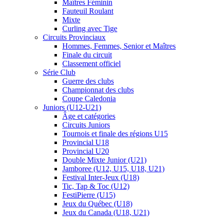
Maîtres Féminin
Fauteuil Roulant
Mixte
Curling avec Tige
Circuits Provinciaux
Hommes, Femmes, Senior et Maîtres
Finale du circuit
Classement officiel
Série Club
Guerre des clubs
Championnat des clubs
Coupe Caledonia
Juniors (U12-U21)
Âge et catégories
Circuits Juniors
Tournois et finale des régions U15
Provincial U18
Provincial U20
Double Mixte Junior (U21)
Jamboree (U12, U15, U18, U21)
Festival Inter-Jeux (U18)
Tic, Tap & Toc (U12)
FestiPierre (U15)
Jeux du Québec (U18)
Jeux du Canada (U18, U21)