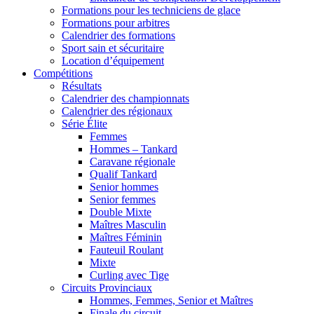
Formations pour les techniciens de glace
Formations pour arbitres
Calendrier des formations
Sport sain et sécuritaire
Location d’équipement
Compétitions
Résultats
Calendrier des championnats
Calendrier des régionaux
Série Élite
Femmes
Hommes – Tankard
Caravane régionale
Qualif Tankard
Senior hommes
Senior femmes
Double Mixte
Maîtres Masculin
Maîtres Féminin
Fauteuil Roulant
Mixte
Curling avec Tige
Circuits Provinciaux
Hommes, Femmes, Senior et Maîtres
Finale du circuit