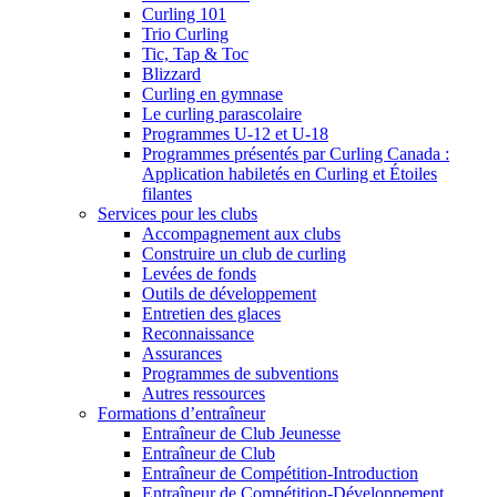
Curling 101
Trio Curling
Tic, Tap & Toc
Blizzard
Curling en gymnase
Le curling parascolaire
Programmes U-12 et U-18
Programmes présentés par Curling Canada :
Application habiletés en Curling et Étoiles
filantes
Services pour les clubs
Accompagnement aux clubs
Construire un club de curling
Levées de fonds
Outils de développement
Entretien des glaces
Reconnaissance
Assurances
Programmes de subventions
Autres ressources
Formations d’entraîneur
Entraîneur de Club Jeunesse
Entraîneur de Club
Entraîneur de Compétition-Introduction
Entraîneur de Compétition-Développement