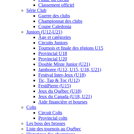
Classement officiel
Série Club
Guerre des clubs
Championnat des clubs
Coupe Caledonia
Juniors (U12-U21)
Âge et catégories
Circuits Juniors
Tournois et finale des régions U15
Provincial U18
Provincial U20
Double Mixte Junior (U21)
Jamboree (U12, U15, U18, U21)
Festival Inter-Jeux (U18)
Tic, Tap & Toc (U12)
FestiPierre (U15)
Jeux du Québec (U18)
Jeux du Canada (U18, U21)
Aide financière et bourses
Colts
Circuit Colts
Provincial colts
Les boss des brosses
Liste des tournois au Québec