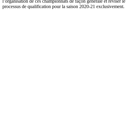
l’organisation de ces championnats de façon générale et réviser le
processus de qualification pour la saison 2020-21 exclusivement.