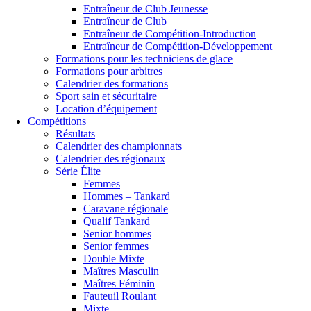
Entraîneur de Club Jeunesse
Entraîneur de Club
Entraîneur de Compétition-Introduction
Entraîneur de Compétition-Développement
Formations pour les techniciens de glace
Formations pour arbitres
Calendrier des formations
Sport sain et sécuritaire
Location d’équipement
Compétitions
Résultats
Calendrier des championnats
Calendrier des régionaux
Série Élite
Femmes
Hommes – Tankard
Caravane régionale
Qualif Tankard
Senior hommes
Senior femmes
Double Mixte
Maîtres Masculin
Maîtres Féminin
Fauteuil Roulant
Mixte