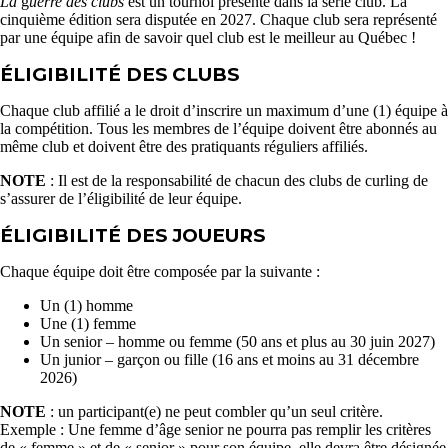
La
g
uerre des clubs
est un tournoi présenté dans la série club. La
cinquième édition sera disputée en 2027. Chaque club sera représenté
par une équipe afin de savoir quel club est le meilleur au Québec !
ÉLIGIBILITÉ DES CLUBS
Chaque club affilié a le droit d’inscrire un maximum d’une (1) équipe à
la compétition. Tous les membres de l’équipe doivent être abonnés au
même club et doivent être des pratiquants réguliers affiliés.
NOTE
: Il est de la responsabilité de chacun des clubs de curling de
s’assurer de l’éligibilité de leur équipe.
ÉLIGIBILITÉ DES JOUEURS
Chaque équipe doit être composée par la suivante :
Un (1) homme
Une (1) femme
Un senior – homme ou femme (50 ans et plus au 30 juin 2027)
Un junior – garçon ou fille (16 ans et moins au 31 décembre
2026)
NOTE
: un participant(e) ne peut combler qu’un seul critère.
Exemple : Une femme d’âge senior ne pourra pas remplir les critères
de « femme » et de « senior » pour son équipe, elle devra être désignée