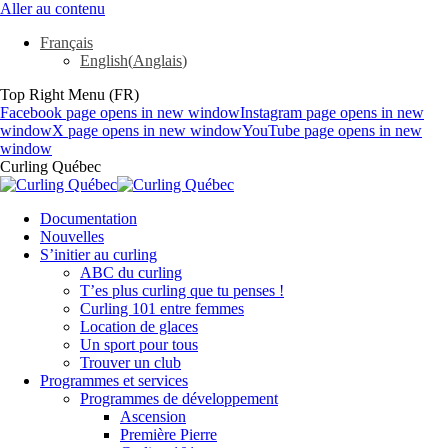
Aller au contenu
Français
English
(
Anglais
)
Top Right Menu (FR)
Facebook page opens in new window
Instagram page opens in new
window
X page opens in new window
YouTube page opens in new
window
Curling Québec
Documentation
Nouvelles
S’initier au curling
ABC du curling
T’es plus curling que tu penses !
Curling 101 entre femmes
Location de glaces
Un sport pour tous
Trouver un club
Programmes et services
Programmes de développement
Ascension
Première Pierre