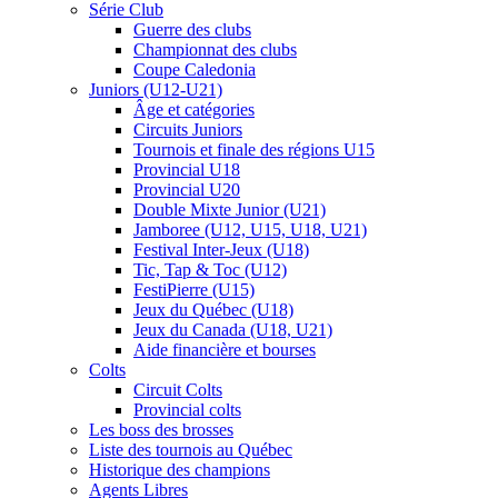
Série Club
Guerre des clubs
Championnat des clubs
Coupe Caledonia
Juniors (U12-U21)
Âge et catégories
Circuits Juniors
Tournois et finale des régions U15
Provincial U18
Provincial U20
Double Mixte Junior (U21)
Jamboree (U12, U15, U18, U21)
Festival Inter-Jeux (U18)
Tic, Tap & Toc (U12)
FestiPierre (U15)
Jeux du Québec (U18)
Jeux du Canada (U18, U21)
Aide financière et bourses
Colts
Circuit Colts
Provincial colts
Les boss des brosses
Liste des tournois au Québec
Historique des champions
Agents Libres