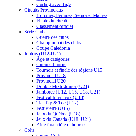
Curling avec Tige
Circuits Provinciaux
Hommes, Femmes, Senior et Maîtres
Finale du circuit
Classement officiel
Série Club
Guerre des clubs
Championnat des clubs
Coupe Caledonia
Juniors (U12-U21)
Âge et catégories
Circuits Juniors
Tournois et finale des régions U15
Provincial U18
Provincial U20
Double Mixte Junior (U21)
Jamboree (U12, U15, U18, U21)
Festival Inter-Jeux (U18)
Tic, Tap & Toc (U12)
FestiPierre (U15)
Jeux du Québec (U18)
Jeux du Canada (U18, U21)
Aide financière et bourses
Colts
Circuit Colts