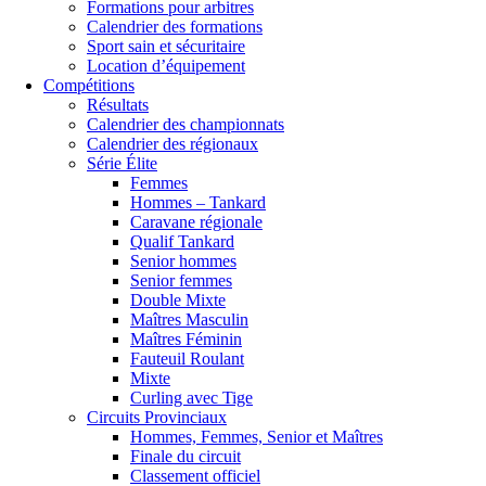
Formations pour arbitres
Calendrier des formations
Sport sain et sécuritaire
Location d’équipement
Compétitions
Résultats
Calendrier des championnats
Calendrier des régionaux
Série Élite
Femmes
Hommes – Tankard
Caravane régionale
Qualif Tankard
Senior hommes
Senior femmes
Double Mixte
Maîtres Masculin
Maîtres Féminin
Fauteuil Roulant
Mixte
Curling avec Tige
Circuits Provinciaux
Hommes, Femmes, Senior et Maîtres
Finale du circuit
Classement officiel