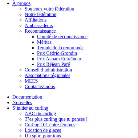
À propos
Soutenez votre fédération
Notre fédération
Affiliations
Ambassadeurs
Reconnaissance
Comité de reconnaissance
Méritas
Temple de la renommée
Prix Cédric-Grondin
Prix Asham Entraîneur
Prix Réjean-Paré
Conseil d’administration
Associations régionales
MEES
Contactez-nous
Documentation
Nouvelles
S’initier au curling
ABC du curling
T’es plus curling que tu penses !
Curling 101 entre femmes
Location de glaces
Un sport pour tous