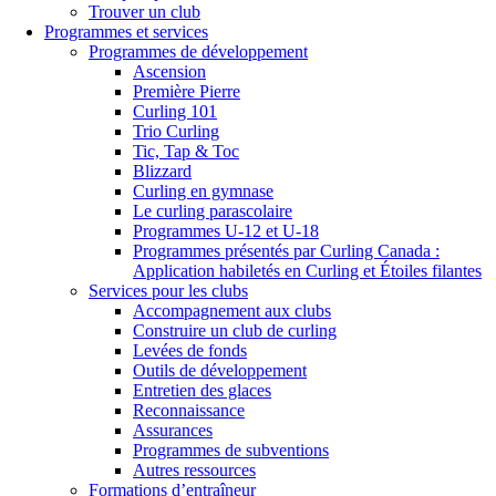
Trouver un club
Programmes et services
Programmes de développement
Ascension
Première Pierre
Curling 101
Trio Curling
Tic, Tap & Toc
Blizzard
Curling en gymnase
Le curling parascolaire
Programmes U-12 et U-18
Programmes présentés par Curling Canada :
Application habiletés en Curling et Étoiles filantes
Services pour les clubs
Accompagnement aux clubs
Construire un club de curling
Levées de fonds
Outils de développement
Entretien des glaces
Reconnaissance
Assurances
Programmes de subventions
Autres ressources
Formations d’entraîneur