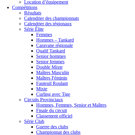
Location d’équipement
Compétitions
Résultats
Calendrier des championnats
Calendrier des régionaux
Série Élite
Femmes
Hommes – Tankard
Caravane régionale
Qualif Tankard
Senior hommes
Senior femmes
Double Mixte
Maîtres Masculin
Maîtres Féminin
Fauteuil Roulant
Mixte
Curling avec Tige
Circuits Provinciaux
Hommes, Femmes, Senior et Maîtres
Finale du circuit
Classement officiel
Série Club
Guerre des clubs
Championnat des clubs