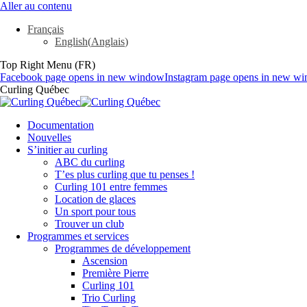
Aller au contenu
Français
English
(
Anglais
)
Top Right Menu (FR)
Facebook page opens in new window
Instagram page opens in new w
Curling Québec
Documentation
Nouvelles
S’initier au curling
ABC du curling
T’es plus curling que tu penses !
Curling 101 entre femmes
Location de glaces
Un sport pour tous
Trouver un club
Programmes et services
Programmes de développement
Ascension
Première Pierre
Curling 101
Trio Curling