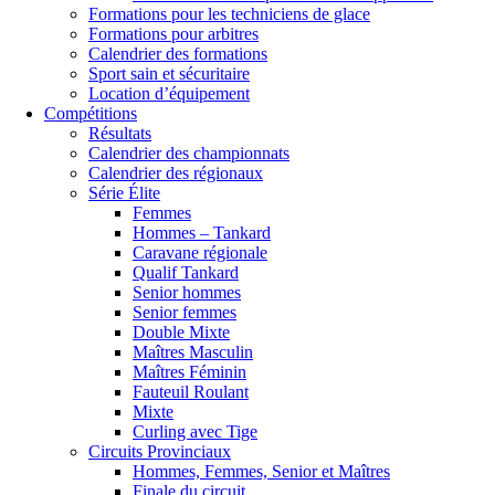
Formations pour les techniciens de glace
Formations pour arbitres
Calendrier des formations
Sport sain et sécuritaire
Location d’équipement
Compétitions
Résultats
Calendrier des championnats
Calendrier des régionaux
Série Élite
Femmes
Hommes – Tankard
Caravane régionale
Qualif Tankard
Senior hommes
Senior femmes
Double Mixte
Maîtres Masculin
Maîtres Féminin
Fauteuil Roulant
Mixte
Curling avec Tige
Circuits Provinciaux
Hommes, Femmes, Senior et Maîtres
Finale du circuit