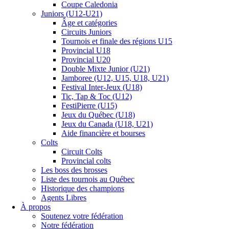
Coupe Caledonia
Juniors (U12-U21)
Âge et catégories
Circuits Juniors
Tournois et finale des régions U15
Provincial U18
Provincial U20
Double Mixte Junior (U21)
Jamboree (U12, U15, U18, U21)
Festival Inter-Jeux (U18)
Tic, Tap & Toc (U12)
FestiPierre (U15)
Jeux du Québec (U18)
Jeux du Canada (U18, U21)
Aide financière et bourses
Colts
Circuit Colts
Provincial colts
Les boss des brosses
Liste des tournois au Québec
Historique des champions
Agents Libres
À propos
Soutenez votre fédération
Notre fédération