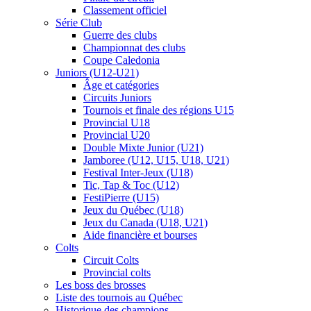
Classement officiel
Série Club
Guerre des clubs
Championnat des clubs
Coupe Caledonia
Juniors (U12-U21)
Âge et catégories
Circuits Juniors
Tournois et finale des régions U15
Provincial U18
Provincial U20
Double Mixte Junior (U21)
Jamboree (U12, U15, U18, U21)
Festival Inter-Jeux (U18)
Tic, Tap & Toc (U12)
FestiPierre (U15)
Jeux du Québec (U18)
Jeux du Canada (U18, U21)
Aide financière et bourses
Colts
Circuit Colts
Provincial colts
Les boss des brosses
Liste des tournois au Québec
Historique des champions