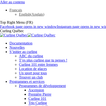
Aller au contenu
Français
English
(
Anglais
)
Top Right Menu (FR)
Facebook page opens in new window
Instagram page opens in new w
Curling Québec
Documentation
Nouvelles
S’initier au curling
ABC du curling
T’es plus curling que tu penses !
Curling 101 entre femmes
Location de glaces
Un sport pour tous
Trouver un club
Programmes et services
Programmes de développement
Ascension
Première Pierre
Curling 101
Trio Curling