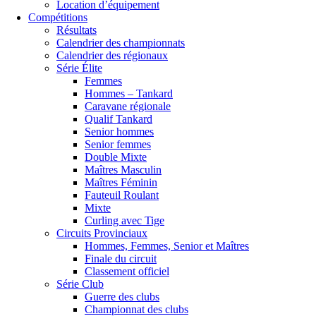
Location d’équipement
Compétitions
Résultats
Calendrier des championnats
Calendrier des régionaux
Série Élite
Femmes
Hommes – Tankard
Caravane régionale
Qualif Tankard
Senior hommes
Senior femmes
Double Mixte
Maîtres Masculin
Maîtres Féminin
Fauteuil Roulant
Mixte
Curling avec Tige
Circuits Provinciaux
Hommes, Femmes, Senior et Maîtres
Finale du circuit
Classement officiel
Série Club
Guerre des clubs
Championnat des clubs