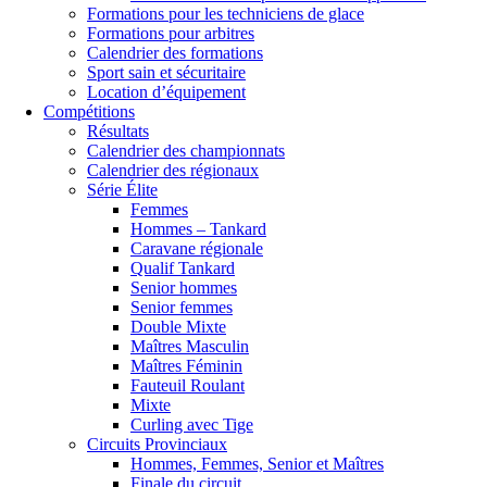
Formations pour les techniciens de glace
Formations pour arbitres
Calendrier des formations
Sport sain et sécuritaire
Location d’équipement
Compétitions
Résultats
Calendrier des championnats
Calendrier des régionaux
Série Élite
Femmes
Hommes – Tankard
Caravane régionale
Qualif Tankard
Senior hommes
Senior femmes
Double Mixte
Maîtres Masculin
Maîtres Féminin
Fauteuil Roulant
Mixte
Curling avec Tige
Circuits Provinciaux
Hommes, Femmes, Senior et Maîtres
Finale du circuit