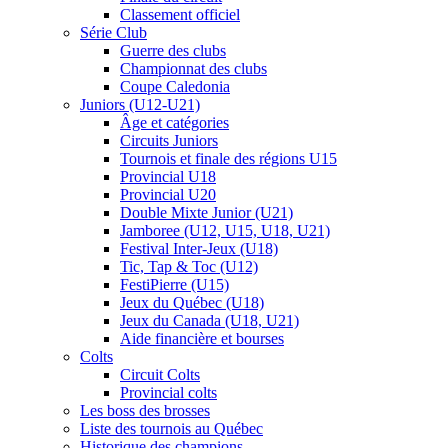
Classement officiel
Série Club
Guerre des clubs
Championnat des clubs
Coupe Caledonia
Juniors (U12-U21)
Âge et catégories
Circuits Juniors
Tournois et finale des régions U15
Provincial U18
Provincial U20
Double Mixte Junior (U21)
Jamboree (U12, U15, U18, U21)
Festival Inter-Jeux (U18)
Tic, Tap & Toc (U12)
FestiPierre (U15)
Jeux du Québec (U18)
Jeux du Canada (U18, U21)
Aide financière et bourses
Colts
Circuit Colts
Provincial colts
Les boss des brosses
Liste des tournois au Québec
Historique des champions