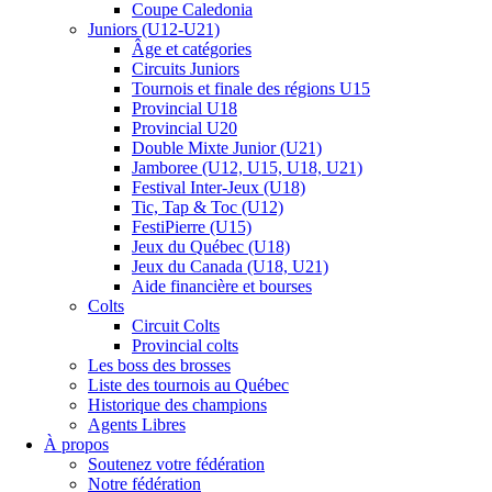
Coupe Caledonia
Juniors (U12-U21)
Âge et catégories
Circuits Juniors
Tournois et finale des régions U15
Provincial U18
Provincial U20
Double Mixte Junior (U21)
Jamboree (U12, U15, U18, U21)
Festival Inter-Jeux (U18)
Tic, Tap & Toc (U12)
FestiPierre (U15)
Jeux du Québec (U18)
Jeux du Canada (U18, U21)
Aide financière et bourses
Colts
Circuit Colts
Provincial colts
Les boss des brosses
Liste des tournois au Québec
Historique des champions
Agents Libres
À propos
Soutenez votre fédération
Notre fédération