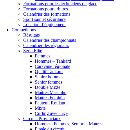
Formations pour les techniciens de glace
Formations pour arbitres
Calendrier des formations
Sport sain et sécuritaire
Location d’équipement
Compétitions
Résultats
Calendrier des championnats
Calendrier des régionaux
Série Élite
Femmes
Hommes – Tankard
Caravane régionale
Qualif Tankard
Senior hommes
Senior femmes
Double Mixte
Maîtres Masculin
Maîtres Féminin
Fauteuil Roulant
Mixte
Curling avec Tige
Circuits Provinciaux
Hommes, Femmes, Senior et Maîtres
Finale du circuit