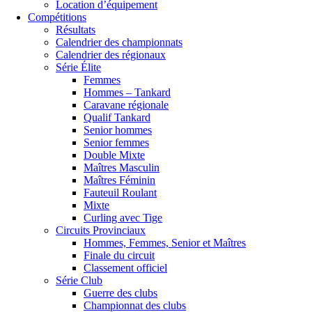
Location d’équipement
Compétitions
Résultats
Calendrier des championnats
Calendrier des régionaux
Série Élite
Femmes
Hommes – Tankard
Caravane régionale
Qualif Tankard
Senior hommes
Senior femmes
Double Mixte
Maîtres Masculin
Maîtres Féminin
Fauteuil Roulant
Mixte
Curling avec Tige
Circuits Provinciaux
Hommes, Femmes, Senior et Maîtres
Finale du circuit
Classement officiel
Série Club
Guerre des clubs
Championnat des clubs