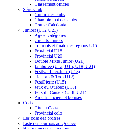
Classement officiel
Série Club
Guerre des clubs
Championnat des clubs
Coupe Caledonia
Juniors (U12-U21)
Âge et catégories
Circuits Juniors
Tournois et finale des régions U15
Provincial U18
Provincial U20
Double Mixte Junior (U21)
Jamboree (U12, U15, U18, U21)
Festival Inter-Jeux (U18)
Tic, Tap & Toc (U12)
FestiPierre (U15)
Jeux du Québec (U18)
Jeux du Canada (U18, U21)
Aide financière et bourses
Colts
Circuit Colts
Provincial colts
Les boss des brosses
Liste des tournois au Québec
Historique des champions