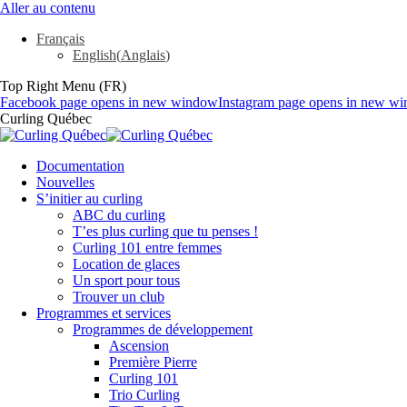
Aller au contenu
Français
English
(
Anglais
)
Top Right Menu (FR)
Facebook page opens in new window
Instagram page opens in new w
Curling Québec
Documentation
Nouvelles
S’initier au curling
ABC du curling
T’es plus curling que tu penses !
Curling 101 entre femmes
Location de glaces
Un sport pour tous
Trouver un club
Programmes et services
Programmes de développement
Ascension
Première Pierre
Curling 101
Trio Curling