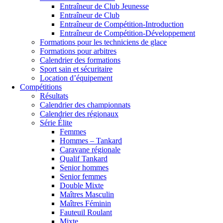
Entraîneur de Club Jeunesse
Entraîneur de Club
Entraîneur de Compétition-Introduction
Entraîneur de Compétition-Développement
Formations pour les techniciens de glace
Formations pour arbitres
Calendrier des formations
Sport sain et sécuritaire
Location d’équipement
Compétitions
Résultats
Calendrier des championnats
Calendrier des régionaux
Série Élite
Femmes
Hommes – Tankard
Caravane régionale
Qualif Tankard
Senior hommes
Senior femmes
Double Mixte
Maîtres Masculin
Maîtres Féminin
Fauteuil Roulant
Mixte