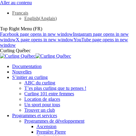
Aller au contenu
Français
English
(
Anglais
)
Top Right Menu (FR)
Facebook page opens in new window
Instagram page opens in new
window
X page opens in new window
YouTube page opens in new
window
Curling Québec
Documentation
Nouvelles
S’initier au curling
ABC du curling
T’es plus curling que tu penses !
Curling 101 entre femmes
Location de glaces
Un sport pour tous
Trouver un club
Programmes et services
Programmes de développement
Ascension
Première Pierre