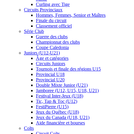
Curling avec Tige
Circuits Provinciaux
Hommes, Femmes, Senior et Maîtres
Finale du circuit
Classement officiel
Série Club
Guerre des clubs
Championnat des clubs
Coupe Caledonia
Juniors (U12-U21)
Âge et catégories
Circuits Juniors
Tournois et finale des régions U15
Provincial U18
Provincial U20
Double Mixte Junior (U21)
Jamboree (U12, U15, U18, U21)
Festival Inter-Jeux (U18)
Tic, Tap & Toc (U12)
FestiPierre (U15)
Jeux du Québec (U18)
Jeux du Canada (U18, U21)
Aide financière et bourses
Colts
Circuit Colts