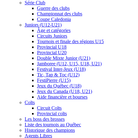
Série Club
Guerre des clubs
Championnat des clubs
Coupe Caledonia
Juniors (U12-U21)
Âge et catégories
Circuits Juniors
Tournois et finale des régions U15
Provincial U18
Provincial U20
Double Mixte Junior (U21)
Jamboree (U12, U15, U18, U21)
Festival Inter-Jeux (U18)
Tic, Tap & Toc (U12)
FestiPierre (U15)
Jeux du Québec (U18)
Jeux du Canada (U18, U21)
Aide financière et bourses
Colts
Circuit Colts
Provincial colts
Les boss des brosses
Liste des tournois au Québec
Historique des champions
Agents Libres