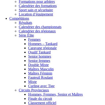
Formations pour arbitres
Calendrier des formations
Sport sain et sécuritaire
Location d’équipement
Compétitions
Résultats
Calendrier des championnats
Calendrier des régionaux
Série Élite
Femmes
Hommes – Tankard
Caravane régionale
Qualif Tankard
Senior hommes
Senior femmes
Double Mixte
Maîtres Masculin
Maîtres Féminin
Fauteuil Roulant
Mixte
Curling avec Tige
Circuits Provinciaux
Hommes, Femmes, Senior et Maîtres
Finale du circuit
Classement officiel