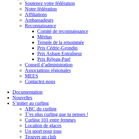
Soutenez votre fédération
Notre fédération
Affiliations
Ambassadeurs
Reconnaissance
Comité de reconnaissance
Méritas
Temple de la renommée
Prix Cédric-Grondin
Prix Asham Entraîneur
Prix Réjean-Paré
Conseil d’administration
Associations régionales
MEES
Contactez-nous
Documentation
Nouvelles
S’initier au curling
ABC du curling
T’es plus curling que tu penses !
Curling 101 entre femmes
Location de glaces
Un sport pour tous
Trouver un club