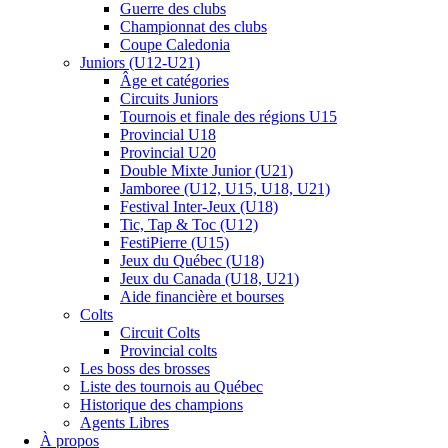
Guerre des clubs
Championnat des clubs
Coupe Caledonia
Juniors (U12-U21)
Âge et catégories
Circuits Juniors
Tournois et finale des régions U15
Provincial U18
Provincial U20
Double Mixte Junior (U21)
Jamboree (U12, U15, U18, U21)
Festival Inter-Jeux (U18)
Tic, Tap & Toc (U12)
FestiPierre (U15)
Jeux du Québec (U18)
Jeux du Canada (U18, U21)
Aide financière et bourses
Colts
Circuit Colts
Provincial colts
Les boss des brosses
Liste des tournois au Québec
Historique des champions
Agents Libres
À propos