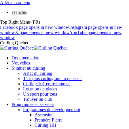
Aller au contenu
Français
Top Right Menu (FR)
Facebook page opens in new window
Instagram page opens in new
window
X page opens in new window
YouTube page opens in new
window
Curling Québec
Documentation
Nouvelles
S’initier au curling
ABC du curling
T’es plus curling que tu penses !
Curling 101 entre femmes
Location de glaces
Un sport pour tous
Trouver un club
Programmes et services
Programmes de développement
Ascension
Première Pierre
Curling 101