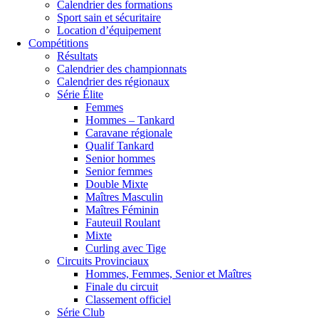
Calendrier des formations
Sport sain et sécuritaire
Location d’équipement
Compétitions
Résultats
Calendrier des championnats
Calendrier des régionaux
Série Élite
Femmes
Hommes – Tankard
Caravane régionale
Qualif Tankard
Senior hommes
Senior femmes
Double Mixte
Maîtres Masculin
Maîtres Féminin
Fauteuil Roulant
Mixte
Curling avec Tige
Circuits Provinciaux
Hommes, Femmes, Senior et Maîtres
Finale du circuit
Classement officiel
Série Club