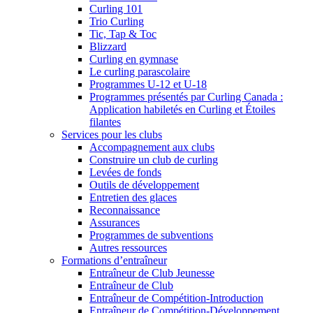
Curling 101
Trio Curling
Tic, Tap & Toc
Blizzard
Curling en gymnase
Le curling parascolaire
Programmes U-12 et U-18
Programmes présentés par Curling Canada :
Application habiletés en Curling et Étoiles
filantes
Services pour les clubs
Accompagnement aux clubs
Construire un club de curling
Levées de fonds
Outils de développement
Entretien des glaces
Reconnaissance
Assurances
Programmes de subventions
Autres ressources
Formations d’entraîneur
Entraîneur de Club Jeunesse
Entraîneur de Club
Entraîneur de Compétition-Introduction
Entraîneur de Compétition-Développement