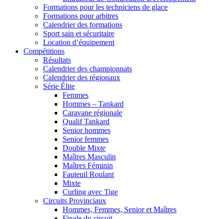
Formations pour les techniciens de glace
Formations pour arbitres
Calendrier des formations
Sport sain et sécuritaire
Location d’équipement
Compétitions
Résultats
Calendrier des championnats
Calendrier des régionaux
Série Élite
Femmes
Hommes – Tankard
Caravane régionale
Qualif Tankard
Senior hommes
Senior femmes
Double Mixte
Maîtres Masculin
Maîtres Féminin
Fauteuil Roulant
Mixte
Curling avec Tige
Circuits Provinciaux
Hommes, Femmes, Senior et Maîtres
Finale du circuit