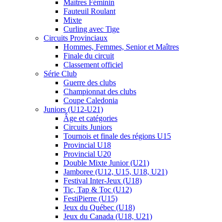
Maîtres Féminin
Fauteuil Roulant
Mixte
Curling avec Tige
Circuits Provinciaux
Hommes, Femmes, Senior et Maîtres
Finale du circuit
Classement officiel
Série Club
Guerre des clubs
Championnat des clubs
Coupe Caledonia
Juniors (U12-U21)
Âge et catégories
Circuits Juniors
Tournois et finale des régions U15
Provincial U18
Provincial U20
Double Mixte Junior (U21)
Jamboree (U12, U15, U18, U21)
Festival Inter-Jeux (U18)
Tic, Tap & Toc (U12)
FestiPierre (U15)
Jeux du Québec (U18)
Jeux du Canada (U18, U21)