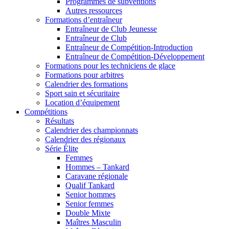
Programmes de subventions
Autres ressources
Formations d’entraîneur
Entraîneur de Club Jeunesse
Entraîneur de Club
Entraîneur de Compétition-Introduction
Entraîneur de Compétition-Développement
Formations pour les techniciens de glace
Formations pour arbitres
Calendrier des formations
Sport sain et sécuritaire
Location d’équipement
Compétitions
Résultats
Calendrier des championnats
Calendrier des régionaux
Série Élite
Femmes
Hommes – Tankard
Caravane régionale
Qualif Tankard
Senior hommes
Senior femmes
Double Mixte
Maîtres Masculin