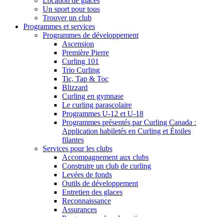
Location de glaces
Un sport pour tous
Trouver un club
Programmes et services
Programmes de développement
Ascension
Première Pierre
Curling 101
Trio Curling
Tic, Tap & Toc
Blizzard
Curling en gymnase
Le curling parascolaire
Programmes U-12 et U-18
Programmes présentés par Curling Canada :
Application habiletés en Curling et Étoiles
filantes
Services pour les clubs
Accompagnement aux clubs
Construire un club de curling
Levées de fonds
Outils de développement
Entretien des glaces
Reconnaissance
Assurances