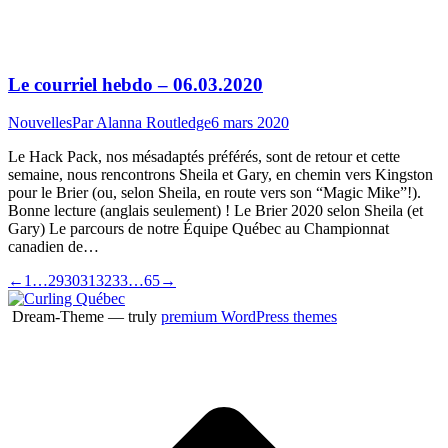
Le courriel hebdo – 06.03.2020
Nouvelles
Par
Alanna Routledge
6 mars 2020
Le Hack Pack, nos mésadaptés préférés, sont de retour et cette
semaine, nous rencontrons Sheila et Gary, en chemin vers Kingston
pour le Brier (ou, selon Sheila, en route vers son “Magic Mike”!).
Bonne lecture (anglais seulement) ! Le Brier 2020 selon Sheila (et
Gary) Le parcours de notre Équipe Québec au Championnat
canadien de…
←
1
…
29
30
31
32
33
…
65
→
Dream-Theme — truly
premium WordPress themes