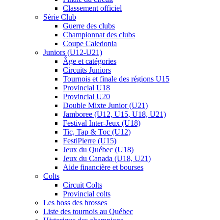
Classement officiel
Série Club
Guerre des clubs
Championnat des clubs
Coupe Caledonia
Juniors (U12-U21)
Âge et catégories
Circuits Juniors
Tournois et finale des régions U15
Provincial U18
Provincial U20
Double Mixte Junior (U21)
Jamboree (U12, U15, U18, U21)
Festival Inter-Jeux (U18)
Tic, Tap & Toc (U12)
FestiPierre (U15)
Jeux du Québec (U18)
Jeux du Canada (U18, U21)
Aide financière et bourses
Colts
Circuit Colts
Provincial colts
Les boss des brosses
Liste des tournois au Québec