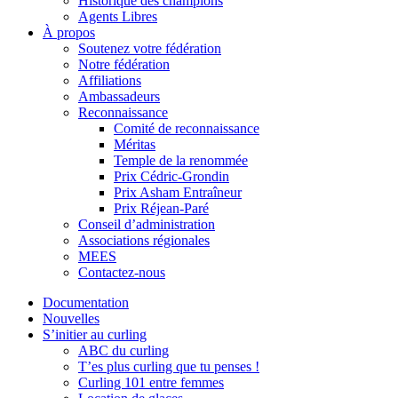
Historique des champions
Agents Libres
À propos
Soutenez votre fédération
Notre fédération
Affiliations
Ambassadeurs
Reconnaissance
Comité de reconnaissance
Méritas
Temple de la renommée
Prix Cédric-Grondin
Prix Asham Entraîneur
Prix Réjean-Paré
Conseil d’administration
Associations régionales
MEES
Contactez-nous
Documentation
Nouvelles
S’initier au curling
ABC du curling
T’es plus curling que tu penses !
Curling 101 entre femmes