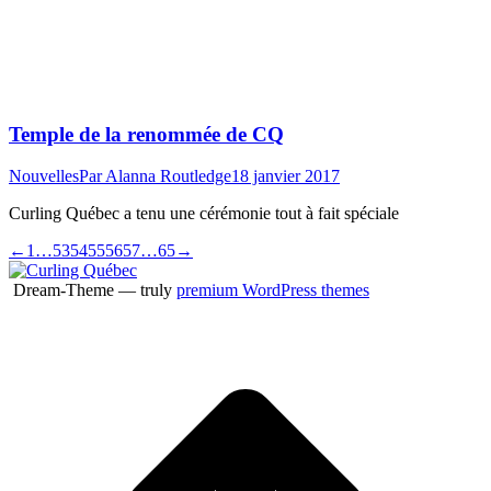
Temple de la renommée de CQ
Nouvelles
Par
Alanna Routledge
18 janvier 2017
Curling Québec a tenu une cérémonie tout à fait spéciale
←
1
…
53
54
55
56
57
…
65
→
Dream-Theme — truly
premium WordPress themes