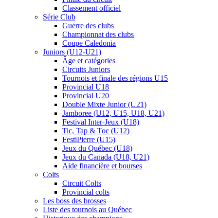
Classement officiel
Série Club
Guerre des clubs
Championnat des clubs
Coupe Caledonia
Juniors (U12-U21)
Âge et catégories
Circuits Juniors
Tournois et finale des régions U15
Provincial U18
Provincial U20
Double Mixte Junior (U21)
Jamboree (U12, U15, U18, U21)
Festival Inter-Jeux (U18)
Tic, Tap & Toc (U12)
FestiPierre (U15)
Jeux du Québec (U18)
Jeux du Canada (U18, U21)
Aide financière et bourses
Colts
Circuit Colts
Provincial colts
Les boss des brosses
Liste des tournois au Québec