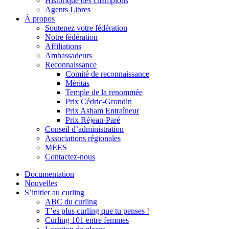
Historique des champions
Agents Libres
À propos
Soutenez votre fédération
Notre fédération
Affiliations
Ambassadeurs
Reconnaissance
Comité de reconnaissance
Méritas
Temple de la renommée
Prix Cédric-Grondin
Prix Asham Entraîneur
Prix Réjean-Paré
Conseil d’administration
Associations régionales
MEES
Contactez-nous
Documentation
Nouvelles
S’initier au curling
ABC du curling
T’es plus curling que tu penses !
Curling 101 entre femmes