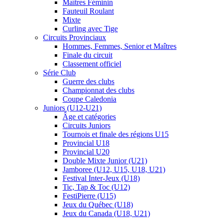
Maîtres Féminin
Fauteuil Roulant
Mixte
Curling avec Tige
Circuits Provinciaux
Hommes, Femmes, Senior et Maîtres
Finale du circuit
Classement officiel
Série Club
Guerre des clubs
Championnat des clubs
Coupe Caledonia
Juniors (U12-U21)
Âge et catégories
Circuits Juniors
Tournois et finale des régions U15
Provincial U18
Provincial U20
Double Mixte Junior (U21)
Jamboree (U12, U15, U18, U21)
Festival Inter-Jeux (U18)
Tic, Tap & Toc (U12)
FestiPierre (U15)
Jeux du Québec (U18)
Jeux du Canada (U18, U21)