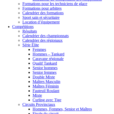
Formations pour les techniciens de glace
Formations pour arbitres
Calendrier des formations
Sport sain et sécuritaire
Location d’équipement
Compétitions
Résultats
Calendrier des championnats
Calendrier des régionaux
Série Élite
Femmes
Hommes – Tankard
Caravane régionale
Qualif Tankard
Senior hommes
Senior femmes
Double Mixte
Maîtres Masculin
Maîtres Féminin
Fauteuil Roulant
Mixte
Curling avec Tige
Circuits Provinciaux
Hommes, Femmes, Senior et Maîtres
Finale du circuit