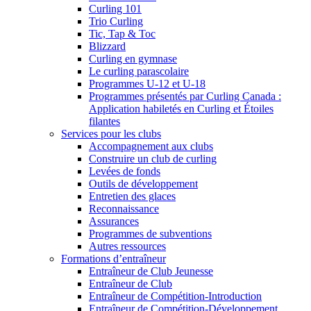
Curling 101
Trio Curling
Tic, Tap & Toc
Blizzard
Curling en gymnase
Le curling parascolaire
Programmes U-12 et U-18
Programmes présentés par Curling Canada :
Application habiletés en Curling et Étoiles
filantes
Services pour les clubs
Accompagnement aux clubs
Construire un club de curling
Levées de fonds
Outils de développement
Entretien des glaces
Reconnaissance
Assurances
Programmes de subventions
Autres ressources
Formations d’entraîneur
Entraîneur de Club Jeunesse
Entraîneur de Club
Entraîneur de Compétition-Introduction
Entraîneur de Compétition-Développement