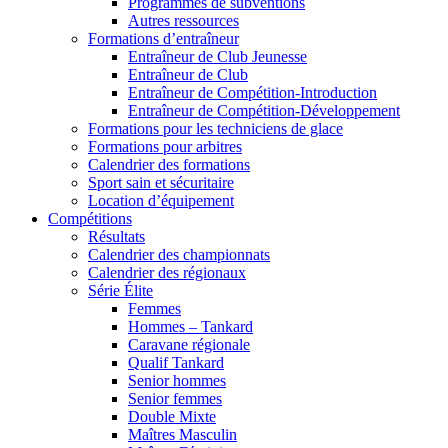
Programmes de subventions
Autres ressources
Formations d’entraîneur
Entraîneur de Club Jeunesse
Entraîneur de Club
Entraîneur de Compétition-Introduction
Entraîneur de Compétition-Développement
Formations pour les techniciens de glace
Formations pour arbitres
Calendrier des formations
Sport sain et sécuritaire
Location d’équipement
Compétitions
Résultats
Calendrier des championnats
Calendrier des régionaux
Série Élite
Femmes
Hommes – Tankard
Caravane régionale
Qualif Tankard
Senior hommes
Senior femmes
Double Mixte
Maîtres Masculin