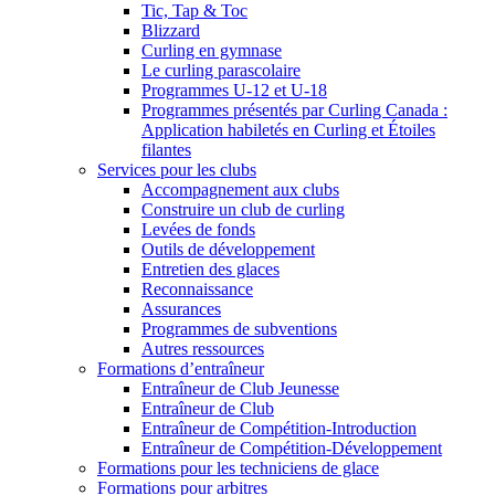
Tic, Tap & Toc
Blizzard
Curling en gymnase
Le curling parascolaire
Programmes U-12 et U-18
Programmes présentés par Curling Canada :
Application habiletés en Curling et Étoiles
filantes
Services pour les clubs
Accompagnement aux clubs
Construire un club de curling
Levées de fonds
Outils de développement
Entretien des glaces
Reconnaissance
Assurances
Programmes de subventions
Autres ressources
Formations d’entraîneur
Entraîneur de Club Jeunesse
Entraîneur de Club
Entraîneur de Compétition-Introduction
Entraîneur de Compétition-Développement
Formations pour les techniciens de glace
Formations pour arbitres