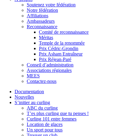
Soutenez votre fédération
Notre fédération
Affiliations
Ambassadeurs
Reconnaissance
Comité de reconnaissance
Méritas
Temple de la renommée
Prix Cédric-Grondin
Prix Asham Entraîneur
Prix Réjean-Paré
Conseil d’administration
Associations régionales
MEES
Contactez-nous
Documentation
Nouvelles
S’initier au curling
ABC du curling
T’es plus curling que tu penses !
Curling 101 entre femmes
Location de glaces
Un sport pour tous
Trouver un club