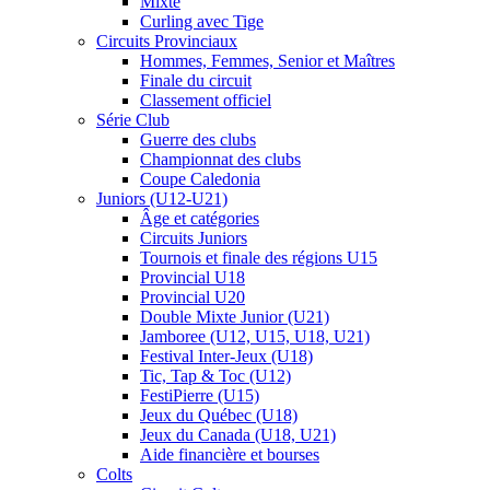
Mixte
Curling avec Tige
Circuits Provinciaux
Hommes, Femmes, Senior et Maîtres
Finale du circuit
Classement officiel
Série Club
Guerre des clubs
Championnat des clubs
Coupe Caledonia
Juniors (U12-U21)
Âge et catégories
Circuits Juniors
Tournois et finale des régions U15
Provincial U18
Provincial U20
Double Mixte Junior (U21)
Jamboree (U12, U15, U18, U21)
Festival Inter-Jeux (U18)
Tic, Tap & Toc (U12)
FestiPierre (U15)
Jeux du Québec (U18)
Jeux du Canada (U18, U21)
Aide financière et bourses
Colts