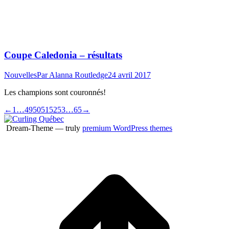
Coupe Caledonia – résultats
Nouvelles
Par
Alanna Routledge
24 avril 2017
Les champions sont couronnés!
←
1
…
49
50
51
52
53
…
65
→
Dream-Theme — truly
premium WordPress themes