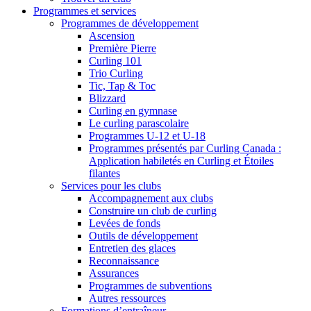
Programmes et services
Programmes de développement
Ascension
Première Pierre
Curling 101
Trio Curling
Tic, Tap & Toc
Blizzard
Curling en gymnase
Le curling parascolaire
Programmes U-12 et U-18
Programmes présentés par Curling Canada :
Application habiletés en Curling et Étoiles
filantes
Services pour les clubs
Accompagnement aux clubs
Construire un club de curling
Levées de fonds
Outils de développement
Entretien des glaces
Reconnaissance
Assurances
Programmes de subventions
Autres ressources
Formations d’entraîneur