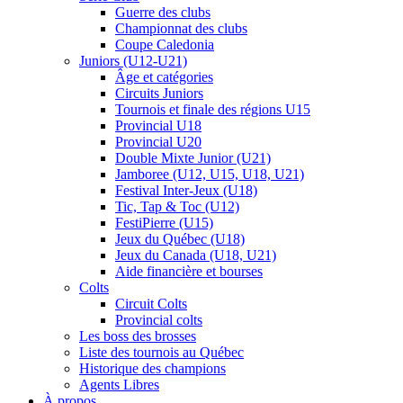
Guerre des clubs
Championnat des clubs
Coupe Caledonia
Juniors (U12-U21)
Âge et catégories
Circuits Juniors
Tournois et finale des régions U15
Provincial U18
Provincial U20
Double Mixte Junior (U21)
Jamboree (U12, U15, U18, U21)
Festival Inter-Jeux (U18)
Tic, Tap & Toc (U12)
FestiPierre (U15)
Jeux du Québec (U18)
Jeux du Canada (U18, U21)
Aide financière et bourses
Colts
Circuit Colts
Provincial colts
Les boss des brosses
Liste des tournois au Québec
Historique des champions
Agents Libres
À propos