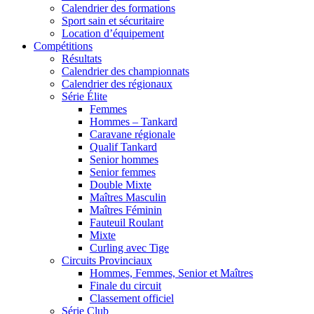
Calendrier des formations
Sport sain et sécuritaire
Location d’équipement
Compétitions
Résultats
Calendrier des championnats
Calendrier des régionaux
Série Élite
Femmes
Hommes – Tankard
Caravane régionale
Qualif Tankard
Senior hommes
Senior femmes
Double Mixte
Maîtres Masculin
Maîtres Féminin
Fauteuil Roulant
Mixte
Curling avec Tige
Circuits Provinciaux
Hommes, Femmes, Senior et Maîtres
Finale du circuit
Classement officiel
Série Club