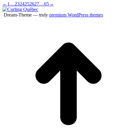
←
1
…
23
24
25
26
27
…
65
→
Dream-Theme — truly
premium WordPress themes