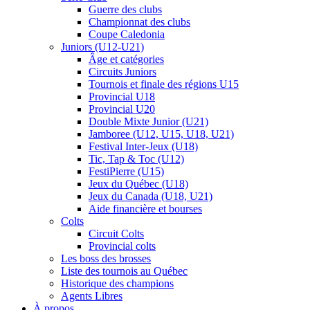
Guerre des clubs
Championnat des clubs
Coupe Caledonia
Juniors (U12-U21)
Âge et catégories
Circuits Juniors
Tournois et finale des régions U15
Provincial U18
Provincial U20
Double Mixte Junior (U21)
Jamboree (U12, U15, U18, U21)
Festival Inter-Jeux (U18)
Tic, Tap & Toc (U12)
FestiPierre (U15)
Jeux du Québec (U18)
Jeux du Canada (U18, U21)
Aide financière et bourses
Colts
Circuit Colts
Provincial colts
Les boss des brosses
Liste des tournois au Québec
Historique des champions
Agents Libres
À propos