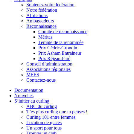
Soutenez votre fédération
Notre fédération
Affiliations
Ambassadeurs
Reconnaissance
Comité de reconnaissance
Méritas
Temple de la renommée
Prix Cédric-Grondin
Prix Asham Entraîneur
Prix Réjean-Paré
Conseil d’administration
Associations régionales
MEES
Contactez-nous
Documentation
Nouvelles
S’initier au curling
ABC du curling
T’es plus curling que tu penses !
Curling 101 entre femmes
Location de glaces
Un sport pour tous
Trouver un club