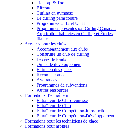
Tic, Tap & Toc
Blizzard
Curling en gymnase
Le curling parascolaire
Programmes U-12 et U-18
Programmes présentés par Curling Canada :
Application habiletés en Curling et Étoiles
filantes
Services pour les clubs
Accompagnement aux clubs
Construire un club de curling
Levées de fonds
Outils de développement
Entretien des glaces
Reconnaissance
Assurances
Programmes de subventions
Autres ressources
Formations d’entraîneur
Entraîneur de Club Jeunesse
Entraîneur de Club
Entraîneur de Compétition-Introduction
Entraîneur de Compétition-Développement
Formations pour les techniciens de glace
Formations pour arbitres