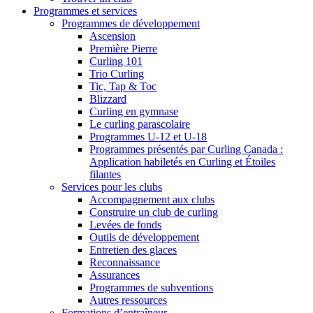
Programmes et services
Programmes de développement
Ascension
Première Pierre
Curling 101
Trio Curling
Tic, Tap & Toc
Blizzard
Curling en gymnase
Le curling parascolaire
Programmes U-12 et U-18
Programmes présentés par Curling Canada :
Application habiletés en Curling et Étoiles
filantes
Services pour les clubs
Accompagnement aux clubs
Construire un club de curling
Levées de fonds
Outils de développement
Entretien des glaces
Reconnaissance
Assurances
Programmes de subventions
Autres ressources
Formations d’entraîneur