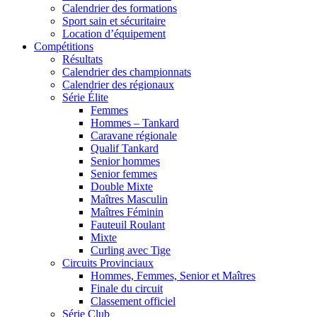
Calendrier des formations
Sport sain et sécuritaire
Location d’équipement
Compétitions
Résultats
Calendrier des championnats
Calendrier des régionaux
Série Élite
Femmes
Hommes – Tankard
Caravane régionale
Qualif Tankard
Senior hommes
Senior femmes
Double Mixte
Maîtres Masculin
Maîtres Féminin
Fauteuil Roulant
Mixte
Curling avec Tige
Circuits Provinciaux
Hommes, Femmes, Senior et Maîtres
Finale du circuit
Classement officiel
Série Club