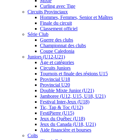
Mixte
Curling avec Tige
Circuits Provinciaux
Hommes, Femmes, Senior et Maîtres
Finale du circuit
Classement officiel
Série Club
Guerre des clubs
Championnat des clubs
Coupe Caledonia
Juniors (U12-U21)
Âge et catégories
Circuits Juniors
Tournois et finale des régions U15
Provincial U18
Provincial U20
Double Mixte Junior (U21)
Jamboree (U12, U15, U18, U21)
Festival Inter-Jeux (U18)
Tic, Tap & Toc (U12)
FestiPierre (U15)
Jeux du Québec (U18)
Jeux du Canada (U18, U21)
Aide financière et bourses
Colts