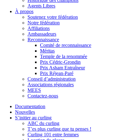
Historique des champions
Agents Libres
À propos
Soutenez votre fédération
Notre fédération
Affiliations
Ambassadeurs
Reconnaissance
Comité de reconnaissance
Méritas
Temple de la renommée
Prix Cédric-Grondin
Prix Asham Entraîneur
Prix Réjean-Paré
Conseil d’administration
Associations régionales
MEES
Contactez-nous
Documentation
Nouvelles
S’initier au curling
ABC du curling
T’es plus curling que tu penses !
Curling 101 entre femmes