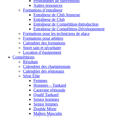
Programmes de subventions
Autres ressources
Formations d’entraîneur
Entraîneur de Club Jeunesse
Entraîneur de Club
Entraîneur de Compétition-Introduction
Entraîneur de Compétition-Développement
Formations pour les techniciens de glace
Formations pour arbitres
Calendrier des formations
Sport sain et sécuritaire
Location d’équipement
Compétitions
Résultats
Calendrier des championnats
Calendrier des régionaux
Série Élite
Femmes
Hommes – Tankard
Caravane régionale
Qualif Tankard
Senior hommes
Senior femmes
Double Mixte
Maîtres Masculin