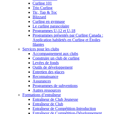
Curling 101
Trio Curling
Tic, Tap & Toc
Blizzard
Curling en gymnase
Le curling parascolaire
Programmes U-12 et U-18
Programmes présentés par Curling Canada :
Application habiletés en Curling et Étoiles
filantes
Services pour les clubs
Accompagnement aux clubs
Construire un club de curling
Levées de fonds
Outils de développement
Entretien des glaces
Reconnaissance
Assurances
Programmes de subventions
Autres ressources
Formations d’entraîneur
Entraîneur de Club Jeunesse
Entraîneur de Club
Entraîneur de Compétition-Introduction
Entraîneur de Compétition-Développement