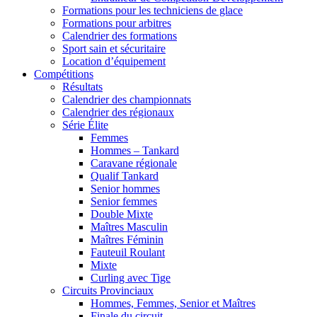
Formations pour les techniciens de glace
Formations pour arbitres
Calendrier des formations
Sport sain et sécuritaire
Location d’équipement
Compétitions
Résultats
Calendrier des championnats
Calendrier des régionaux
Série Élite
Femmes
Hommes – Tankard
Caravane régionale
Qualif Tankard
Senior hommes
Senior femmes
Double Mixte
Maîtres Masculin
Maîtres Féminin
Fauteuil Roulant
Mixte
Curling avec Tige
Circuits Provinciaux
Hommes, Femmes, Senior et Maîtres
Finale du circuit