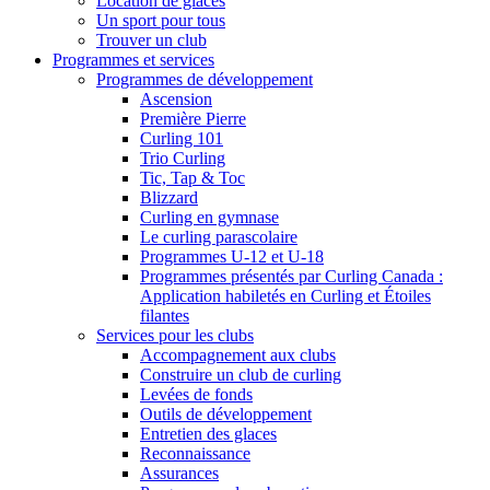
Location de glaces
Un sport pour tous
Trouver un club
Programmes et services
Programmes de développement
Ascension
Première Pierre
Curling 101
Trio Curling
Tic, Tap & Toc
Blizzard
Curling en gymnase
Le curling parascolaire
Programmes U-12 et U-18
Programmes présentés par Curling Canada :
Application habiletés en Curling et Étoiles
filantes
Services pour les clubs
Accompagnement aux clubs
Construire un club de curling
Levées de fonds
Outils de développement
Entretien des glaces
Reconnaissance
Assurances