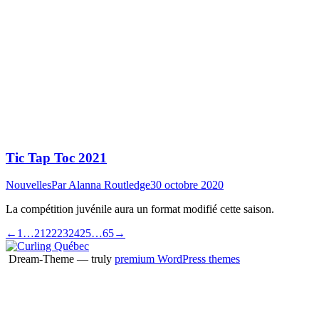
Tic Tap Toc 2021
Nouvelles
Par
Alanna Routledge
30 octobre 2020
La compétition juvénile aura un format modifié cette saison.
←
1
…
21
22
23
24
25
…
65
→
Dream-Theme — truly
premium WordPress themes