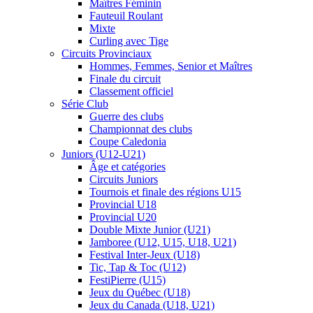
Maîtres Féminin
Fauteuil Roulant
Mixte
Curling avec Tige
Circuits Provinciaux
Hommes, Femmes, Senior et Maîtres
Finale du circuit
Classement officiel
Série Club
Guerre des clubs
Championnat des clubs
Coupe Caledonia
Juniors (U12-U21)
Âge et catégories
Circuits Juniors
Tournois et finale des régions U15
Provincial U18
Provincial U20
Double Mixte Junior (U21)
Jamboree (U12, U15, U18, U21)
Festival Inter-Jeux (U18)
Tic, Tap & Toc (U12)
FestiPierre (U15)
Jeux du Québec (U18)
Jeux du Canada (U18, U21)