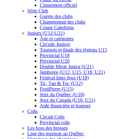
Classement officiel
Série Club
Guerre des clubs
Championnat des clubs
Coupe Caledonia
Juniors (U12-U21)
Âge et catégories
Circuits Juniors
Tournois et finale des régions U15
Provincial U18
Provincial U20
Double Mixte Junior (U21)
Jamboree (U12, U15, U18, U21)
Festival Inter-Jeux (U18)
Tic, Tap & Toc (U12)
FestiPierre (U15)
Jeux du Québec (U18)
Jeux du Canada (U18, U21)
Aide financière et bourses
Colts
Circuit Colts
Provincial colts
Les boss des brosses
Liste des tournois au Québec