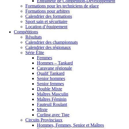
Entraîneur de Compétition-Développement
Formations pour les techniciens de glace
Formations pour arbitres
Calendrier des formations
Sport sain et sécuritaire
Location d’équipement
Compétitions
Résultats
Calendrier des championnats
Calendrier des régionaux
Série Élite
Femmes
Hommes – Tankard
Caravane régionale
Qualif Tankard
Senior hommes
Senior femmes
Double Mixte
Maîtres Masculin
Maîtres Féminin
Fauteuil Roulant
Mixte
Curling avec Tige
Circuits Provinciaux
Hommes, Femmes, Senior et Maîtres