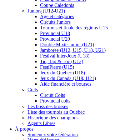
Coupe Caledonia
Juniors (U12-U21)
Âge et catégories
Circuits Juniors
Tournois et finale des régions U15
Provincial U18
Provincial U20
Double Mixte Junior (U21)
Jamboree (U12, U15, U18, U21)
Festival Inter-Jeux (U18)
Tic, Tap & Toc (U12)
FestiPierre (U15)
Jeux du Québec (U18)
Jeux du Canada (U18, U21)
Aide financière et bourses
Colts
Circuit Colts
Provincial colts
Les boss des brosses
Liste des tournois au Québec
Historique des champions
Agents Libres
À propos
Soutenez votre fédération