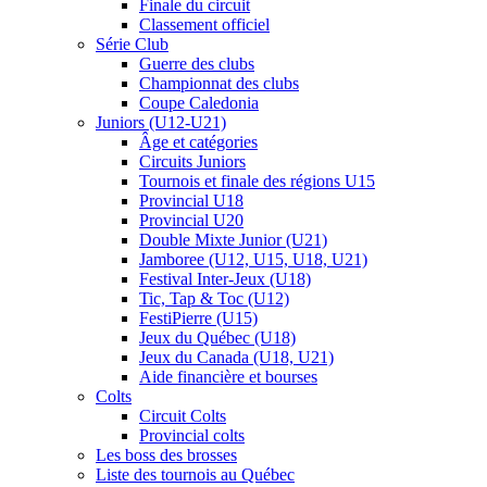
Finale du circuit
Classement officiel
Série Club
Guerre des clubs
Championnat des clubs
Coupe Caledonia
Juniors (U12-U21)
Âge et catégories
Circuits Juniors
Tournois et finale des régions U15
Provincial U18
Provincial U20
Double Mixte Junior (U21)
Jamboree (U12, U15, U18, U21)
Festival Inter-Jeux (U18)
Tic, Tap & Toc (U12)
FestiPierre (U15)
Jeux du Québec (U18)
Jeux du Canada (U18, U21)
Aide financière et bourses
Colts
Circuit Colts
Provincial colts
Les boss des brosses
Liste des tournois au Québec