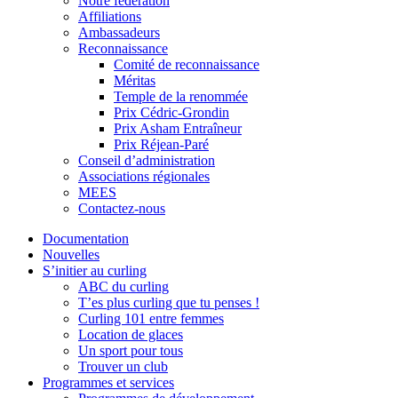
Notre fédération
Affiliations
Ambassadeurs
Reconnaissance
Comité de reconnaissance
Méritas
Temple de la renommée
Prix Cédric-Grondin
Prix Asham Entraîneur
Prix Réjean-Paré
Conseil d’administration
Associations régionales
MEES
Contactez-nous
Documentation
Nouvelles
S’initier au curling
ABC du curling
T’es plus curling que tu penses !
Curling 101 entre femmes
Location de glaces
Un sport pour tous
Trouver un club
Programmes et services