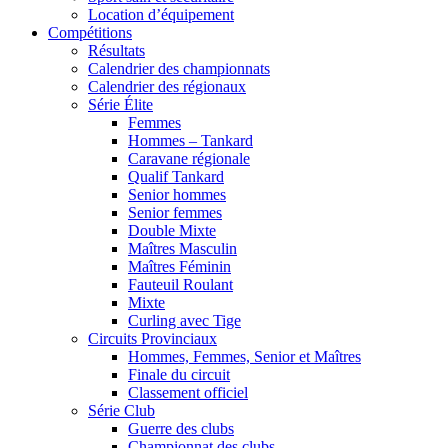
Location d’équipement
Compétitions
Résultats
Calendrier des championnats
Calendrier des régionaux
Série Élite
Femmes
Hommes – Tankard
Caravane régionale
Qualif Tankard
Senior hommes
Senior femmes
Double Mixte
Maîtres Masculin
Maîtres Féminin
Fauteuil Roulant
Mixte
Curling avec Tige
Circuits Provinciaux
Hommes, Femmes, Senior et Maîtres
Finale du circuit
Classement officiel
Série Club
Guerre des clubs
Championnat des clubs