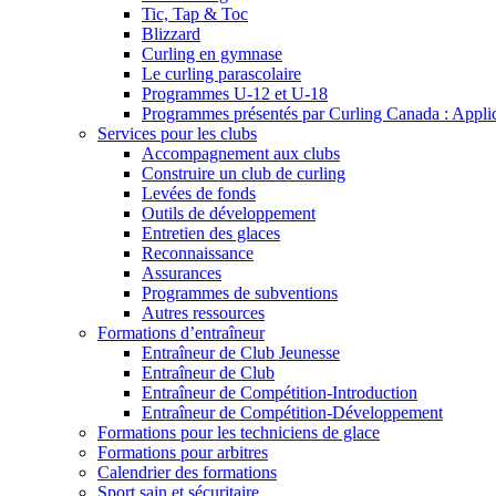
Tic, Tap & Toc
Blizzard
Curling en gymnase
Le curling parascolaire
Programmes U-12 et U-18
Programmes présentés par Curling Canada : Applicat
Services pour les clubs
Accompagnement aux clubs
Construire un club de curling
Levées de fonds
Outils de développement
Entretien des glaces
Reconnaissance
Assurances
Programmes de subventions
Autres ressources
Formations d’entraîneur
Entraîneur de Club Jeunesse
Entraîneur de Club
Entraîneur de Compétition-Introduction
Entraîneur de Compétition-Développement
Formations pour les techniciens de glace
Formations pour arbitres
Calendrier des formations
Sport sain et sécuritaire