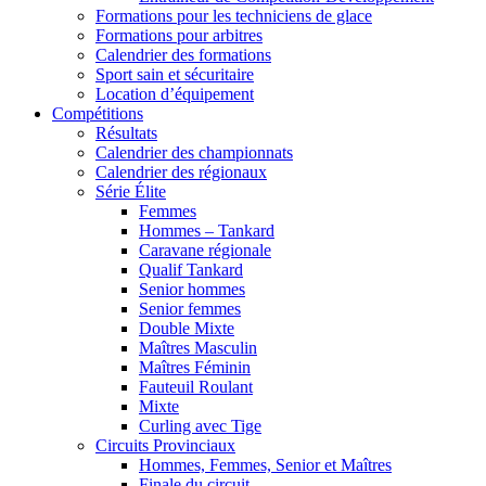
Formations pour les techniciens de glace
Formations pour arbitres
Calendrier des formations
Sport sain et sécuritaire
Location d’équipement
Compétitions
Résultats
Calendrier des championnats
Calendrier des régionaux
Série Élite
Femmes
Hommes – Tankard
Caravane régionale
Qualif Tankard
Senior hommes
Senior femmes
Double Mixte
Maîtres Masculin
Maîtres Féminin
Fauteuil Roulant
Mixte
Curling avec Tige
Circuits Provinciaux
Hommes, Femmes, Senior et Maîtres
Finale du circuit