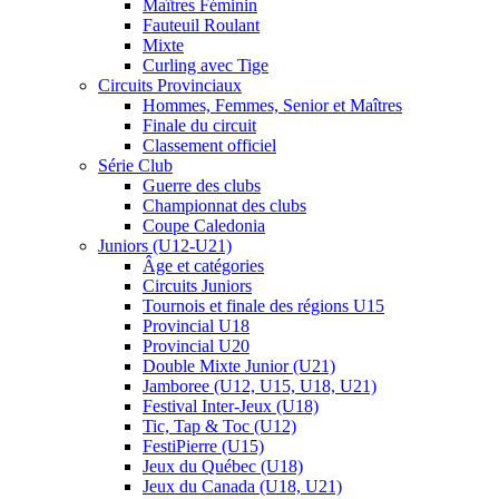
Maîtres Féminin
Fauteuil Roulant
Mixte
Curling avec Tige
Circuits Provinciaux
Hommes, Femmes, Senior et Maîtres
Finale du circuit
Classement officiel
Série Club
Guerre des clubs
Championnat des clubs
Coupe Caledonia
Juniors (U12-U21)
Âge et catégories
Circuits Juniors
Tournois et finale des régions U15
Provincial U18
Provincial U20
Double Mixte Junior (U21)
Jamboree (U12, U15, U18, U21)
Festival Inter-Jeux (U18)
Tic, Tap & Toc (U12)
FestiPierre (U15)
Jeux du Québec (U18)
Jeux du Canada (U18, U21)