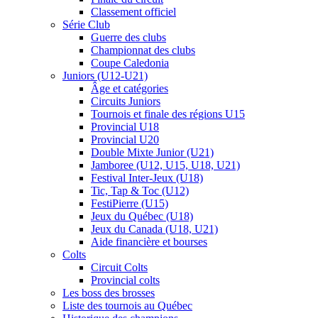
Classement officiel
Série Club
Guerre des clubs
Championnat des clubs
Coupe Caledonia
Juniors (U12-U21)
Âge et catégories
Circuits Juniors
Tournois et finale des régions U15
Provincial U18
Provincial U20
Double Mixte Junior (U21)
Jamboree (U12, U15, U18, U21)
Festival Inter-Jeux (U18)
Tic, Tap & Toc (U12)
FestiPierre (U15)
Jeux du Québec (U18)
Jeux du Canada (U18, U21)
Aide financière et bourses
Colts
Circuit Colts
Provincial colts
Les boss des brosses
Liste des tournois au Québec