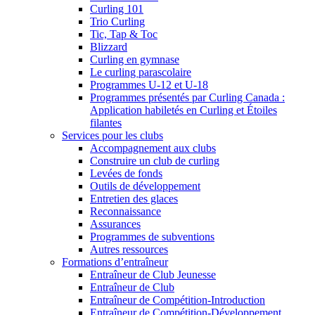
Curling 101
Trio Curling
Tic, Tap & Toc
Blizzard
Curling en gymnase
Le curling parascolaire
Programmes U-12 et U-18
Programmes présentés par Curling Canada :
Application habiletés en Curling et Étoiles
filantes
Services pour les clubs
Accompagnement aux clubs
Construire un club de curling
Levées de fonds
Outils de développement
Entretien des glaces
Reconnaissance
Assurances
Programmes de subventions
Autres ressources
Formations d’entraîneur
Entraîneur de Club Jeunesse
Entraîneur de Club
Entraîneur de Compétition-Introduction
Entraîneur de Compétition-Développement