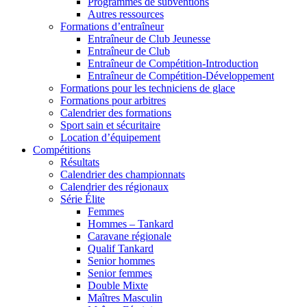
Programmes de subventions
Autres ressources
Formations d’entraîneur
Entraîneur de Club Jeunesse
Entraîneur de Club
Entraîneur de Compétition-Introduction
Entraîneur de Compétition-Développement
Formations pour les techniciens de glace
Formations pour arbitres
Calendrier des formations
Sport sain et sécuritaire
Location d’équipement
Compétitions
Résultats
Calendrier des championnats
Calendrier des régionaux
Série Élite
Femmes
Hommes – Tankard
Caravane régionale
Qualif Tankard
Senior hommes
Senior femmes
Double Mixte
Maîtres Masculin