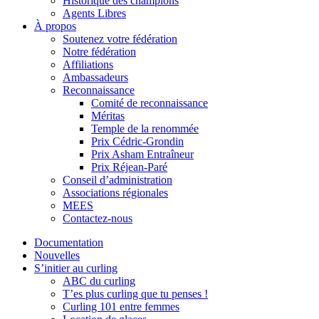
Historique des champions
Agents Libres
À propos
Soutenez votre fédération
Notre fédération
Affiliations
Ambassadeurs
Reconnaissance
Comité de reconnaissance
Méritas
Temple de la renommée
Prix Cédric-Grondin
Prix Asham Entraîneur
Prix Réjean-Paré
Conseil d’administration
Associations régionales
MEES
Contactez-nous
Documentation
Nouvelles
S’initier au curling
ABC du curling
T’es plus curling que tu penses !
Curling 101 entre femmes