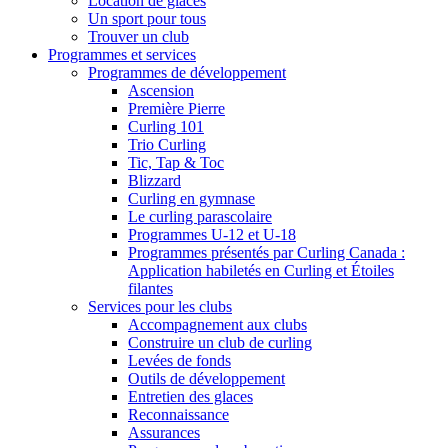
Location de glaces
Un sport pour tous
Trouver un club
Programmes et services
Programmes de développement
Ascension
Première Pierre
Curling 101
Trio Curling
Tic, Tap & Toc
Blizzard
Curling en gymnase
Le curling parascolaire
Programmes U-12 et U-18
Programmes présentés par Curling Canada :
Application habiletés en Curling et Étoiles
filantes
Services pour les clubs
Accompagnement aux clubs
Construire un club de curling
Levées de fonds
Outils de développement
Entretien des glaces
Reconnaissance
Assurances