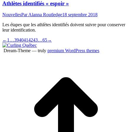
Athlètes identifiés « espoir »
Nouvelles
Par
Alanna Routledge
18 septembre 2018
Les étapes que les athlètes identifiés doivent suivre pour conserver
leur identification.
←
1
…
39
40
41
42
43
…
65
→
Dream-Theme — truly
premium WordPress themes