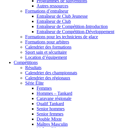
Programmes de subventions
Autres ressources
Formations d’entraîneur
Entraîneur de Club Jeunesse
Entraîneur de Club
Entraîneur de Compétition-Introduction
Entraîneur de Compétition-Développement
Formations pour les techniciens de glace
Formations pour arbitres
Calendrier des formations
Sport sain et sécuritaire
Location d’équipement
Compétitions
Résultats
Calendrier des championnats
Calendrier des régionaux
Série Élite
Femmes
Hommes – Tankard
Caravane régionale
Qualif Tankard
Senior hommes
Senior femmes
Double Mixte
Maîtres Masculin