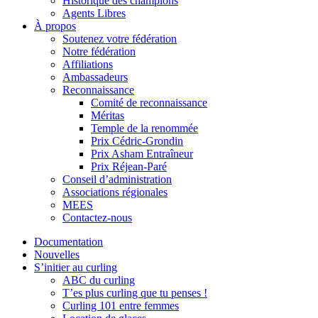
Historique des champions
Agents Libres
À propos
Soutenez votre fédération
Notre fédération
Affiliations
Ambassadeurs
Reconnaissance
Comité de reconnaissance
Méritas
Temple de la renommée
Prix Cédric-Grondin
Prix Asham Entraîneur
Prix Réjean-Paré
Conseil d’administration
Associations régionales
MEES
Contactez-nous
Documentation
Nouvelles
S’initier au curling
ABC du curling
T’es plus curling que tu penses !
Curling 101 entre femmes