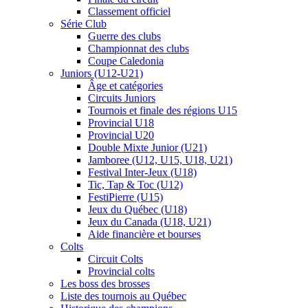
Classement officiel
Série Club
Guerre des clubs
Championnat des clubs
Coupe Caledonia
Juniors (U12-U21)
Âge et catégories
Circuits Juniors
Tournois et finale des régions U15
Provincial U18
Provincial U20
Double Mixte Junior (U21)
Jamboree (U12, U15, U18, U21)
Festival Inter-Jeux (U18)
Tic, Tap & Toc (U12)
FestiPierre (U15)
Jeux du Québec (U18)
Jeux du Canada (U18, U21)
Aide financière et bourses
Colts
Circuit Colts
Provincial colts
Les boss des brosses
Liste des tournois au Québec