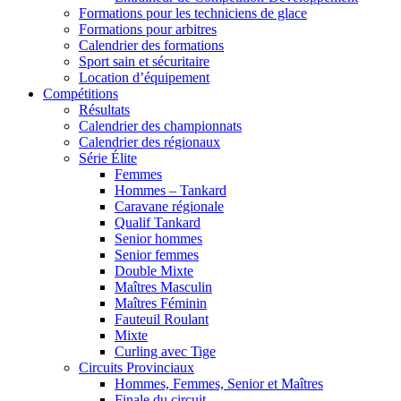
Formations pour les techniciens de glace
Formations pour arbitres
Calendrier des formations
Sport sain et sécuritaire
Location d’équipement
Compétitions
Résultats
Calendrier des championnats
Calendrier des régionaux
Série Élite
Femmes
Hommes – Tankard
Caravane régionale
Qualif Tankard
Senior hommes
Senior femmes
Double Mixte
Maîtres Masculin
Maîtres Féminin
Fauteuil Roulant
Mixte
Curling avec Tige
Circuits Provinciaux
Hommes, Femmes, Senior et Maîtres
Finale du circuit