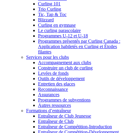
Curling 101
Trio Curling
Tic, Tap & Toc
Blizzard
Curling en gymnase
Le curling parascolaire
Programmes U-12 et U-18
Programmes présentés par Curling Canada :
Application habiletés en Curling et Étoiles
filantes
Services pour les clubs
Accompagnement aux clubs
Construire un club de curling
Levées de fonds
Outils de développement
Entretien des glaces
Reconnaissance
Assurances
Programmes de subventions
Autres ressources
Formations d’entraîneur
Entraîneur de Club Jeunesse
Entraîneur de Club
Entraîneur de Compétition-Introduction
Entraîneur de Compétition-Développement