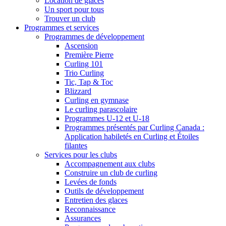
Location de glaces
Un sport pour tous
Trouver un club
Programmes et services
Programmes de développement
Ascension
Première Pierre
Curling 101
Trio Curling
Tic, Tap & Toc
Blizzard
Curling en gymnase
Le curling parascolaire
Programmes U-12 et U-18
Programmes présentés par Curling Canada :
Application habiletés en Curling et Étoiles
filantes
Services pour les clubs
Accompagnement aux clubs
Construire un club de curling
Levées de fonds
Outils de développement
Entretien des glaces
Reconnaissance
Assurances