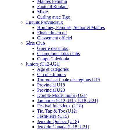
Maîtres Féminin
Fauteuil Roulant
Mixte
Curling avec Tige
Circuits Provinciaux
Hommes, Femmes, Senior et Maîtres
Finale du circuit
Classement officiel
Série Club
Guerre des clubs
Championnat des clubs
Coupe Caledonia
Juniors (U12-U21)
Âge et catégories
Circuits Juniors
Tournois et finale des régions U15
Provincial U18
Provincial U20
Double Mixte Junior (U21)
Jamboree (U12, U15, U18, U21)
Festival Inter-Jeux (U18)
Tic, Tap & Toc (U12)
FestiPierre (U15)
Jeux du Québec (U18)
Jeux du Canada (U18, U21)