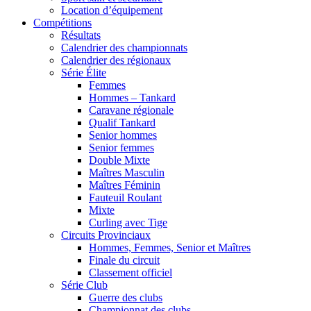
Location d’équipement
Compétitions
Résultats
Calendrier des championnats
Calendrier des régionaux
Série Élite
Femmes
Hommes – Tankard
Caravane régionale
Qualif Tankard
Senior hommes
Senior femmes
Double Mixte
Maîtres Masculin
Maîtres Féminin
Fauteuil Roulant
Mixte
Curling avec Tige
Circuits Provinciaux
Hommes, Femmes, Senior et Maîtres
Finale du circuit
Classement officiel
Série Club
Guerre des clubs
Championnat des clubs