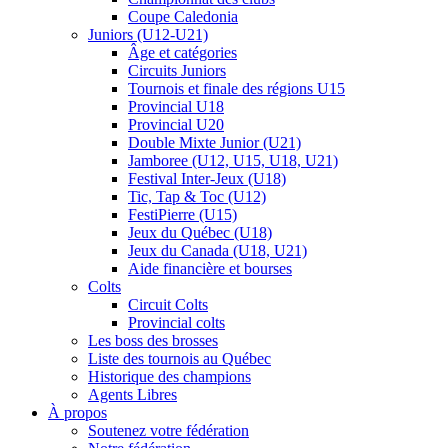
Coupe Caledonia
Juniors (U12-U21)
Âge et catégories
Circuits Juniors
Tournois et finale des régions U15
Provincial U18
Provincial U20
Double Mixte Junior (U21)
Jamboree (U12, U15, U18, U21)
Festival Inter-Jeux (U18)
Tic, Tap & Toc (U12)
FestiPierre (U15)
Jeux du Québec (U18)
Jeux du Canada (U18, U21)
Aide financière et bourses
Colts
Circuit Colts
Provincial colts
Les boss des brosses
Liste des tournois au Québec
Historique des champions
Agents Libres
À propos
Soutenez votre fédération