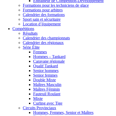
Entraîneur de Compétition-Développement
Formations pour les techniciens de glace
Formations pour arbitres
Calendrier des formations
Sport sain et sécuritaire
Location d’équipement
Compétitions
Résultats
Calendrier des championnats
Calendrier des régionaux
Série Élite
Femmes
Hommes – Tankard
Caravane régionale
Qualif Tankard
Senior hommes
Senior femmes
Double Mixte
Maîtres Masculin
Maîtres Féminin
Fauteuil Roulant
Mixte
Curling avec Tige
Circuits Provinciaux
Hommes, Femmes, Senior et Maîtres