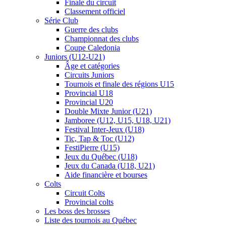
Finale du circuit
Classement officiel
Série Club
Guerre des clubs
Championnat des clubs
Coupe Caledonia
Juniors (U12-U21)
Âge et catégories
Circuits Juniors
Tournois et finale des régions U15
Provincial U18
Provincial U20
Double Mixte Junior (U21)
Jamboree (U12, U15, U18, U21)
Festival Inter-Jeux (U18)
Tic, Tap & Toc (U12)
FestiPierre (U15)
Jeux du Québec (U18)
Jeux du Canada (U18, U21)
Aide financière et bourses
Colts
Circuit Colts
Provincial colts
Les boss des brosses
Liste des tournois au Québec