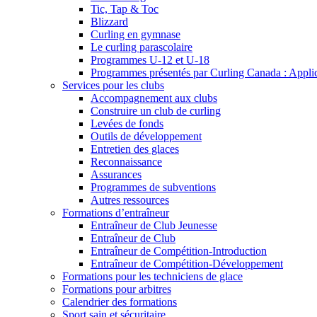
Tic, Tap & Toc
Blizzard
Curling en gymnase
Le curling parascolaire
Programmes U-12 et U-18
Programmes présentés par Curling Canada : Applicat
Services pour les clubs
Accompagnement aux clubs
Construire un club de curling
Levées de fonds
Outils de développement
Entretien des glaces
Reconnaissance
Assurances
Programmes de subventions
Autres ressources
Formations d’entraîneur
Entraîneur de Club Jeunesse
Entraîneur de Club
Entraîneur de Compétition-Introduction
Entraîneur de Compétition-Développement
Formations pour les techniciens de glace
Formations pour arbitres
Calendrier des formations
Sport sain et sécuritaire