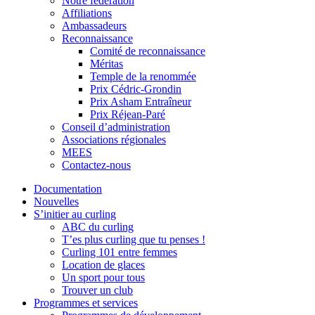
Notre fédération
Affiliations
Ambassadeurs
Reconnaissance
Comité de reconnaissance
Méritas
Temple de la renommée
Prix Cédric-Grondin
Prix Asham Entraîneur
Prix Réjean-Paré
Conseil d’administration
Associations régionales
MEES
Contactez-nous
Documentation
Nouvelles
S’initier au curling
ABC du curling
T’es plus curling que tu penses !
Curling 101 entre femmes
Location de glaces
Un sport pour tous
Trouver un club
Programmes et services