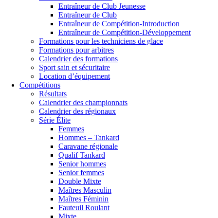
Entraîneur de Club Jeunesse
Entraîneur de Club
Entraîneur de Compétition-Introduction
Entraîneur de Compétition-Développement
Formations pour les techniciens de glace
Formations pour arbitres
Calendrier des formations
Sport sain et sécuritaire
Location d’équipement
Compétitions
Résultats
Calendrier des championnats
Calendrier des régionaux
Série Élite
Femmes
Hommes – Tankard
Caravane régionale
Qualif Tankard
Senior hommes
Senior femmes
Double Mixte
Maîtres Masculin
Maîtres Féminin
Fauteuil Roulant
Mixte