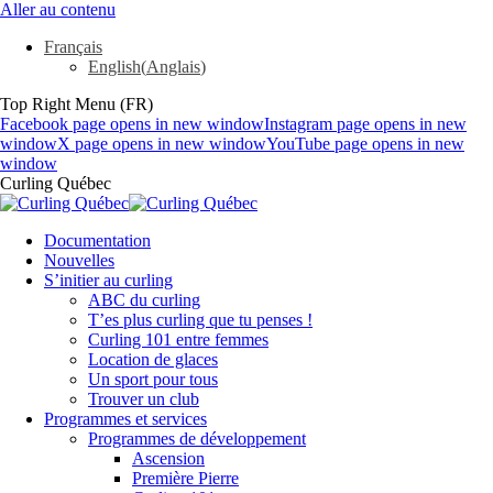
Aller au contenu
Français
English
(
Anglais
)
Top Right Menu (FR)
Facebook page opens in new window
Instagram page opens in new
window
X page opens in new window
YouTube page opens in new
window
Curling Québec
Documentation
Nouvelles
S’initier au curling
ABC du curling
T’es plus curling que tu penses !
Curling 101 entre femmes
Location de glaces
Un sport pour tous
Trouver un club
Programmes et services
Programmes de développement
Ascension
Première Pierre