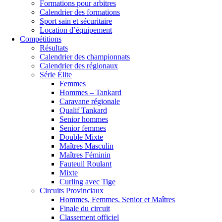
Formations pour arbitres
Calendrier des formations
Sport sain et sécuritaire
Location d’équipement
Compétitions
Résultats
Calendrier des championnats
Calendrier des régionaux
Série Élite
Femmes
Hommes – Tankard
Caravane régionale
Qualif Tankard
Senior hommes
Senior femmes
Double Mixte
Maîtres Masculin
Maîtres Féminin
Fauteuil Roulant
Mixte
Curling avec Tige
Circuits Provinciaux
Hommes, Femmes, Senior et Maîtres
Finale du circuit
Classement officiel