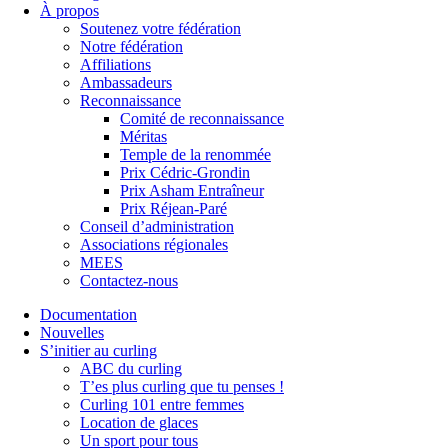
À propos
Soutenez votre fédération
Notre fédération
Affiliations
Ambassadeurs
Reconnaissance
Comité de reconnaissance
Méritas
Temple de la renommée
Prix Cédric-Grondin
Prix Asham Entraîneur
Prix Réjean-Paré
Conseil d’administration
Associations régionales
MEES
Contactez-nous
Documentation
Nouvelles
S’initier au curling
ABC du curling
T’es plus curling que tu penses !
Curling 101 entre femmes
Location de glaces
Un sport pour tous