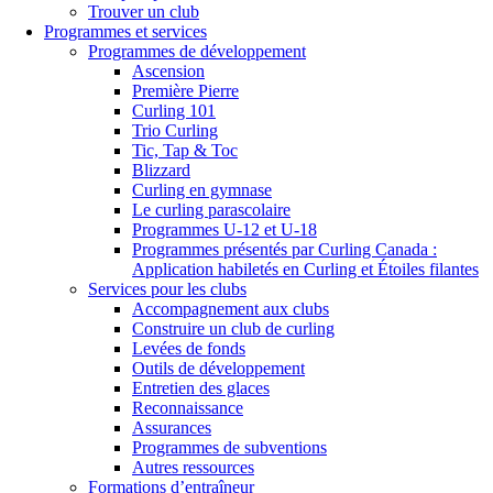
Trouver un club
Programmes et services
Programmes de développement
Ascension
Première Pierre
Curling 101
Trio Curling
Tic, Tap & Toc
Blizzard
Curling en gymnase
Le curling parascolaire
Programmes U-12 et U-18
Programmes présentés par Curling Canada :
Application habiletés en Curling et Étoiles filantes
Services pour les clubs
Accompagnement aux clubs
Construire un club de curling
Levées de fonds
Outils de développement
Entretien des glaces
Reconnaissance
Assurances
Programmes de subventions
Autres ressources
Formations d’entraîneur