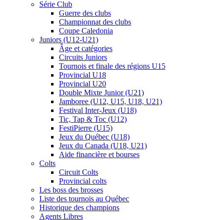
Série Club
Guerre des clubs
Championnat des clubs
Coupe Caledonia
Juniors (U12-U21)
Âge et catégories
Circuits Juniors
Tournois et finale des régions U15
Provincial U18
Provincial U20
Double Mixte Junior (U21)
Jamboree (U12, U15, U18, U21)
Festival Inter-Jeux (U18)
Tic, Tap & Toc (U12)
FestiPierre (U15)
Jeux du Québec (U18)
Jeux du Canada (U18, U21)
Aide financière et bourses
Colts
Circuit Colts
Provincial colts
Les boss des brosses
Liste des tournois au Québec
Historique des champions
Agents Libres