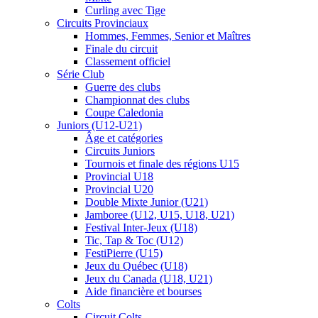
Curling avec Tige
Circuits Provinciaux
Hommes, Femmes, Senior et Maîtres
Finale du circuit
Classement officiel
Série Club
Guerre des clubs
Championnat des clubs
Coupe Caledonia
Juniors (U12-U21)
Âge et catégories
Circuits Juniors
Tournois et finale des régions U15
Provincial U18
Provincial U20
Double Mixte Junior (U21)
Jamboree (U12, U15, U18, U21)
Festival Inter-Jeux (U18)
Tic, Tap & Toc (U12)
FestiPierre (U15)
Jeux du Québec (U18)
Jeux du Canada (U18, U21)
Aide financière et bourses
Colts
Circuit Colts