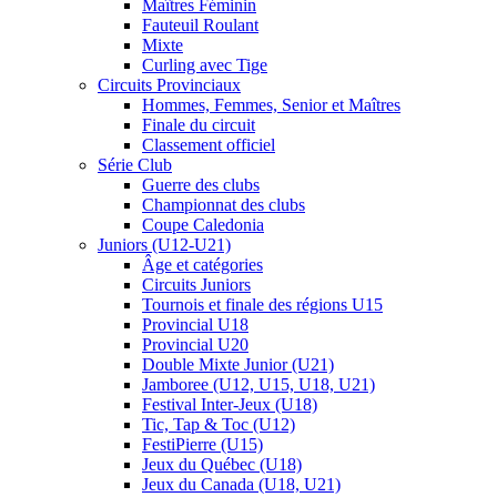
Maîtres Féminin
Fauteuil Roulant
Mixte
Curling avec Tige
Circuits Provinciaux
Hommes, Femmes, Senior et Maîtres
Finale du circuit
Classement officiel
Série Club
Guerre des clubs
Championnat des clubs
Coupe Caledonia
Juniors (U12-U21)
Âge et catégories
Circuits Juniors
Tournois et finale des régions U15
Provincial U18
Provincial U20
Double Mixte Junior (U21)
Jamboree (U12, U15, U18, U21)
Festival Inter-Jeux (U18)
Tic, Tap & Toc (U12)
FestiPierre (U15)
Jeux du Québec (U18)
Jeux du Canada (U18, U21)