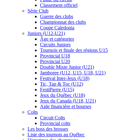
Classement officiel
Série Club
Guerre des clubs
Championnat des clubs
Coupe Caledonia
Juniors (U12-U21)
Âge et catégories
Circuits Juniors
Tournois et finale des régions U15
Provincial U18
Provincial U20
Double Mixte Junior (U21)
Jamboree (U12, U15, U18, U21)
Festival Inter-Jeux (U18)
Tic, Tap & Toc (U12)
FestiPierre (U15)
Jeux du Québec (U18)
Jeux du Canada (U18, U21)
Aide financière et bourses
Colts
Circuit Colts
Provincial colts
Les boss des brosses
Liste des tournois au Québec