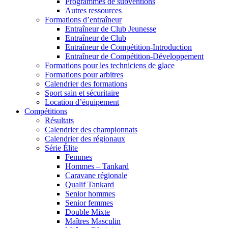
Programmes de subventions
Autres ressources
Formations d’entraîneur
Entraîneur de Club Jeunesse
Entraîneur de Club
Entraîneur de Compétition-Introduction
Entraîneur de Compétition-Développement
Formations pour les techniciens de glace
Formations pour arbitres
Calendrier des formations
Sport sain et sécuritaire
Location d’équipement
Compétitions
Résultats
Calendrier des championnats
Calendrier des régionaux
Série Élite
Femmes
Hommes – Tankard
Caravane régionale
Qualif Tankard
Senior hommes
Senior femmes
Double Mixte
Maîtres Masculin