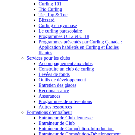
Curling 101
Trio Curling
Tic, Tap & Toc
Blizzard
Curling en gymnase
Le curling parascolaire
Programmes U-12 et U-18
Programmes présentés par Curling Canada :
Application habiletés en Curling et Étoiles
filantes
Services pour les clubs
Accompagnement aux clubs
Construire un club de curling
Levées de fonds
Outils de développement
Entretien des glaces
Reconnaissance
Assurances
Programmes de subventions
Autres ressources
Formations d’entraîneur
Entraîneur de Club Jeunesse
Entraîneur de Club
Entraîneur de Compétition-Introduction
Entraîneur de Compétition-Développement