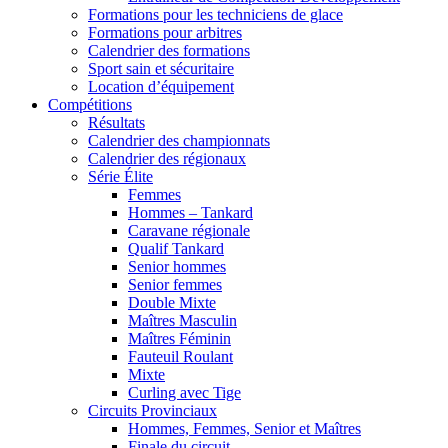
Formations pour les techniciens de glace
Formations pour arbitres
Calendrier des formations
Sport sain et sécuritaire
Location d’équipement
Compétitions
Résultats
Calendrier des championnats
Calendrier des régionaux
Série Élite
Femmes
Hommes – Tankard
Caravane régionale
Qualif Tankard
Senior hommes
Senior femmes
Double Mixte
Maîtres Masculin
Maîtres Féminin
Fauteuil Roulant
Mixte
Curling avec Tige
Circuits Provinciaux
Hommes, Femmes, Senior et Maîtres
Finale du circuit