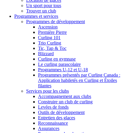
Location de glaces
Un sport pour tous
Trouver un club
Programmes et services
Programmes de développement
Ascension
Première Pierre
Curling 101
Trio Curling
Tic, Tap & Toc
Blizzard
Curling en gymnase
Le curling parascolaire
Programmes U-12 et U-18
Programmes présentés par Curling Canada :
Application habiletés en Curling et Étoiles
filantes
Services pour les clubs
Accompagnement aux clubs
Construire un club de curling
Levées de fonds
Outils de développement
Entretien des glaces
Reconnaissance
Assurances