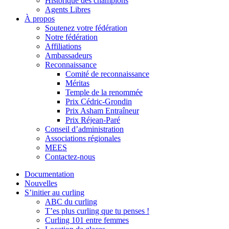
Historique des champions
Agents Libres
À propos
Soutenez votre fédération
Notre fédération
Affiliations
Ambassadeurs
Reconnaissance
Comité de reconnaissance
Méritas
Temple de la renommée
Prix Cédric-Grondin
Prix Asham Entraîneur
Prix Réjean-Paré
Conseil d’administration
Associations régionales
MEES
Contactez-nous
Documentation
Nouvelles
S’initier au curling
ABC du curling
T’es plus curling que tu penses !
Curling 101 entre femmes