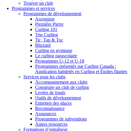
Trouver un club
Programmes et services
Programmes de développement
Ascension
Première Pierre
Curling 101
Trio Curling
Tic, Tap & Toc
Blizzard
Curling en gymnase
Le curling parascolaire
Programmes U-12 et U-18
Programmes présentés par Curling Canada :
Application habiletés en Curling et Étoiles filantes
Services pour les clubs
Accompagnement aux clubs
Construire un club de curling
Levées de fonds
Outils de développement
Entretien des glaces
Reconnaissance
Assurances
Programmes de subventions
Autres ressources
Formations d’entraîneur