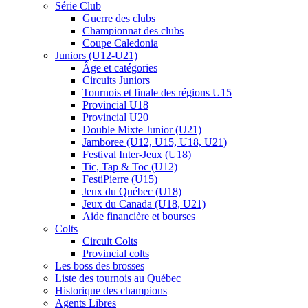
Série Club
Guerre des clubs
Championnat des clubs
Coupe Caledonia
Juniors (U12-U21)
Âge et catégories
Circuits Juniors
Tournois et finale des régions U15
Provincial U18
Provincial U20
Double Mixte Junior (U21)
Jamboree (U12, U15, U18, U21)
Festival Inter-Jeux (U18)
Tic, Tap & Toc (U12)
FestiPierre (U15)
Jeux du Québec (U18)
Jeux du Canada (U18, U21)
Aide financière et bourses
Colts
Circuit Colts
Provincial colts
Les boss des brosses
Liste des tournois au Québec
Historique des champions
Agents Libres