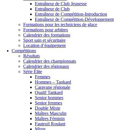
Entraîneur de Club Jeunesse
Entraîneur de Club
Entraîneur de Compétition-Introduction
Entraîneur de Compétition-Développement
Formations pour les techniciens de glace
Formations pour arbitres
Calendrier des formations
Sport sain et sécuritaire
Location d’équipement
Compétitions
Résultats
Calendrier des championnats
Calendrier des régionaux
Série Élite
Femmes
Hommes – Tankard
Caravane régionale
Qualif Tankard
Senior hommes
Senior femmes
Double Mixte
Maîtres Masculin
Maîtres Féminin
Fauteuil Roulant
Mixte