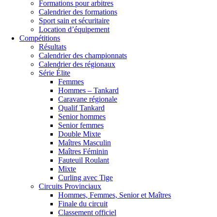
Formations pour arbitres
Calendrier des formations
Sport sain et sécuritaire
Location d’équipement
Compétitions
Résultats
Calendrier des championnats
Calendrier des régionaux
Série Élite
Femmes
Hommes – Tankard
Caravane régionale
Qualif Tankard
Senior hommes
Senior femmes
Double Mixte
Maîtres Masculin
Maîtres Féminin
Fauteuil Roulant
Mixte
Curling avec Tige
Circuits Provinciaux
Hommes, Femmes, Senior et Maîtres
Finale du circuit
Classement officiel