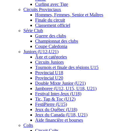
Curling avec Tige
Circuits Provinciaux
Hommes, Femmes, Senior et Maîtres
Finale du circuit
Classement officiel
Série Club
Guerre des clubs
Championnat des clubs
Coupe Caledonia
Juniors (U12-U21)
Âge et catégories
Circuits Juniors
Tournois et finale des régions U15
Provincial U18
Provincial U20
Double Mixte Junior (U21)
Jamboree (U12, U15, U18, U21)
Festival Inter-Jeux (U18)
Tic, Tap & Toc (U12)
FestiPierre (U15)
Jeux du Québec (U18)
Jeux du Canada (U18, U21)
Aide financière et bourses
Colts
Circuit Colts