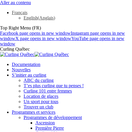
Aller au contenu
Français
English
(
Anglais
)
Top Right Menu (FR)
Facebook page opens in new window
Instagram page opens in new
window
X page opens in new window
YouTube page opens in new
window
Curling Québec
Documentation
Nouvelles
S’initier au curling
ABC du curling
T’es plus curling que tu penses !
Curling 101 entre femmes
Location de glaces
Un sport pour tous
Trouver un club
Programmes et services
Programmes de développement
Ascension
Première Pierre