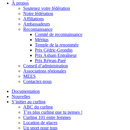
À propos
Soutenez votre fédération
Notre fédération
Affiliations
Ambassadeurs
Reconnaissance
Comité de reconnaissance
Méritas
Temple de la renommée
Prix Cédric-Grondin
Prix Asham Entraîneur
Prix Réjean-Paré
Conseil d’administration
Associations régionales
MEES
Contactez-nous
Documentation
Nouvelles
S’initier au curling
ABC du curling
T’es plus curling que tu penses !
Curling 101 entre femmes
Location de glaces
Un sport pour tous