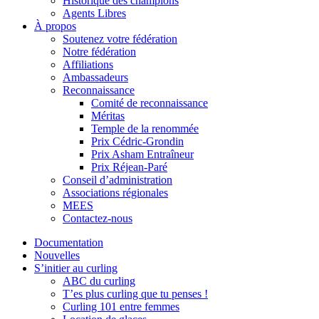
Historique des champions
Agents Libres
À propos
Soutenez votre fédération
Notre fédération
Affiliations
Ambassadeurs
Reconnaissance
Comité de reconnaissance
Méritas
Temple de la renommée
Prix Cédric-Grondin
Prix Asham Entraîneur
Prix Réjean-Paré
Conseil d’administration
Associations régionales
MEES
Contactez-nous
Documentation
Nouvelles
S’initier au curling
ABC du curling
T’es plus curling que tu penses !
Curling 101 entre femmes