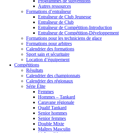
Programmes de subventions
Autres ressources
Formations d’entraîneur
Entraîneur de Club Jeunesse
Entraîneur de Club
Entraîneur de Compétition-Introduction
Entraîneur de Compétition-Développement
Formations pour les techniciens de glace
Formations pour arbitres
Calendrier des formations
Sport sain et sécuritaire
Location d’équipement
Compétitions
Résultats
Calendrier des championnats
Calendrier des régionaux
Série Élite
Femmes
Hommes – Tankard
Caravane régionale
Qualif Tankard
Senior hommes
Senior femmes
Double Mixte
Maîtres Masculin