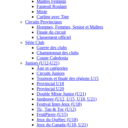
Maîtres Féminin
Fauteuil Roulant
Mixte
Curling avec Tige
Circuits Provinciaux
Hommes, Femmes, Senior et Maîtres
Finale du circuit
Classement officiel
Série Club
Guerre des clubs
Championnat des clubs
Coupe Caledonia
Juniors (U12-U21)
Âge et catégories
Circuits Juniors
Tournois et finale des régions U15
Provincial U18
Provincial U20
Double Mixte Junior (U21)
Jamboree (U12, U15, U18, U21)
Festival Inter-Jeux (U18)
Tic, Tap & Toc (U12)
FestiPierre (U15)
Jeux du Québec (U18)
Jeux du Canada (U18, U21)