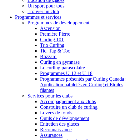
Location de glaces
Un sport pour tous
Trouver un club
Programmes et services
Programmes de développement
Ascension
Première Pierre
Curling 101
Trio Curling
Tic, Tap & Toc
Blizzard
Curling en gymnase
Le curling parascolaire
Programmes U-12 et U-18
Programmes présentés par Curling Canada :
Application habiletés en Curling et Étoiles
filantes
Services pour les clubs
Accompagnement aux clubs
Construire un club de curling
Levées de fonds
Outils de développement
Entretien des glaces
Reconnaissance
Assurances