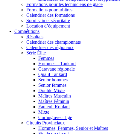
Formations pour les techniciens de glace
Formations pour arbitres
Calendrier des formations
Sport sain et sécuritaire
Location d’équipement
Compétitions
Résultats
Calendrier des championnats
Calendrier des régionaux
Série Élite
Femmes
Hommes – Tankard
Caravane régionale
Qualif Tankard
Senior hommes
Senior femmes
Double Mixte
Maîtres Masculin
Maîtres Féminin
Fauteuil Roulant
Mixte
Curling avec Tige
Circuits Provinciaux
Hommes, Femmes, Senior et Maîtres
Finale du circuit