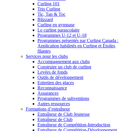
Curling 101
Trio Curling
Tic, Tap & Toc
Blizzard
Curling en gymnase
Le curling parascolaire
Programmes U-12 et U-18
Programmes présentés par Curling Canada :
Application habiletés en Curling et Étoiles
filantes
Services pour les clubs
Accompagnement aux clubs
Construire un club de curling
Levées de fonds
Outils de développement
Entretien des glaces
Reconnaissance
Assurances
Programmes de subventions
Autres ressources
Formations d’entraîneur
Entraîneur de Club Jeunesse
Entraîneur de Club
Entraîneur de Compétition-Introduction
Entraîneur de Compétition-Développement