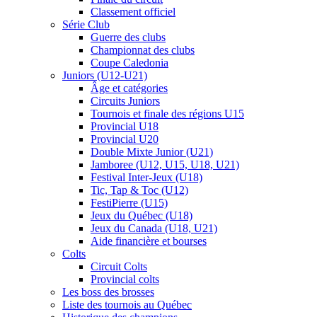
Classement officiel
Série Club
Guerre des clubs
Championnat des clubs
Coupe Caledonia
Juniors (U12-U21)
Âge et catégories
Circuits Juniors
Tournois et finale des régions U15
Provincial U18
Provincial U20
Double Mixte Junior (U21)
Jamboree (U12, U15, U18, U21)
Festival Inter-Jeux (U18)
Tic, Tap & Toc (U12)
FestiPierre (U15)
Jeux du Québec (U18)
Jeux du Canada (U18, U21)
Aide financière et bourses
Colts
Circuit Colts
Provincial colts
Les boss des brosses
Liste des tournois au Québec