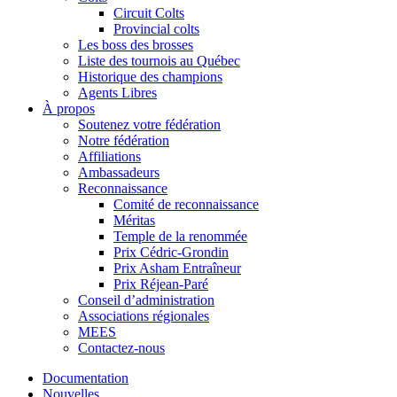
Circuit Colts
Provincial colts
Les boss des brosses
Liste des tournois au Québec
Historique des champions
Agents Libres
À propos
Soutenez votre fédération
Notre fédération
Affiliations
Ambassadeurs
Reconnaissance
Comité de reconnaissance
Méritas
Temple de la renommée
Prix Cédric-Grondin
Prix Asham Entraîneur
Prix Réjean-Paré
Conseil d’administration
Associations régionales
MEES
Contactez-nous
Documentation
Nouvelles