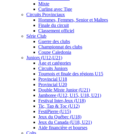
Mixte
Curling avec Tige
Circuits Provinciaux
Hommes, Femmes, Senior et Maîtres
Finale du circuit
Classement officiel
Série Club
Guerre des clubs
Championnat des clubs
Coupe Caledonia
Juniors (U12-U21)
Âge et catégories
Circuits Juniors
Tournois et finale des régions U15
Provincial U18
Provincial U20
Double Mixte Junior (U21)
Jamboree (U12, U15, U18, U21)
Festival Inter-Jeux (U18)
Tic, Tap & Toc (U12)
FestiPierre (U15)
Jeux du Québec (U18)
Jeux du Canada (U18, U21)
Aide financière et bourses
Colts