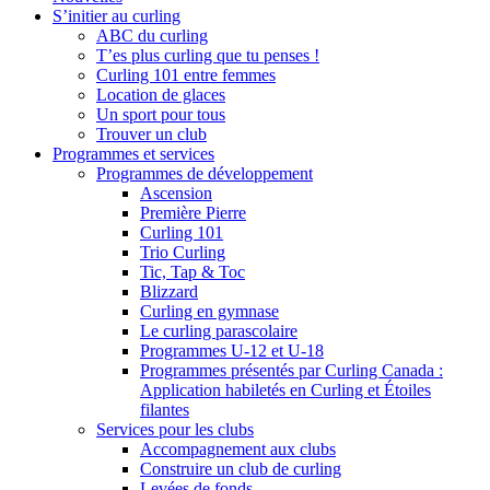
S’initier au curling
ABC du curling
T’es plus curling que tu penses !
Curling 101 entre femmes
Location de glaces
Un sport pour tous
Trouver un club
Programmes et services
Programmes de développement
Ascension
Première Pierre
Curling 101
Trio Curling
Tic, Tap & Toc
Blizzard
Curling en gymnase
Le curling parascolaire
Programmes U-12 et U-18
Programmes présentés par Curling Canada :
Application habiletés en Curling et Étoiles
filantes
Services pour les clubs
Accompagnement aux clubs
Construire un club de curling
Levées de fonds