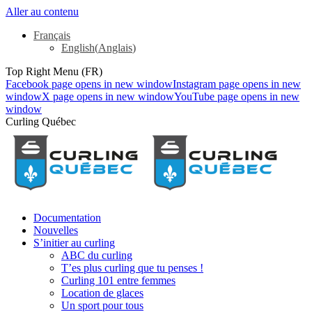
Aller au contenu
Français
English
(
Anglais
)
Top Right Menu (FR)
Facebook page opens in new window
Instagram page opens in new
window
X page opens in new window
YouTube page opens in new
window
Curling Québec
Documentation
Nouvelles
S’initier au curling
ABC du curling
T’es plus curling que tu penses !
Curling 101 entre femmes
Location de glaces
Un sport pour tous