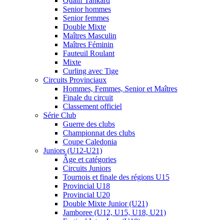
Qualif Tankard
Senior hommes
Senior femmes
Double Mixte
Maîtres Masculin
Maîtres Féminin
Fauteuil Roulant
Mixte
Curling avec Tige
Circuits Provinciaux
Hommes, Femmes, Senior et Maîtres
Finale du circuit
Classement officiel
Série Club
Guerre des clubs
Championnat des clubs
Coupe Caledonia
Juniors (U12-U21)
Âge et catégories
Circuits Juniors
Tournois et finale des régions U15
Provincial U18
Provincial U20
Double Mixte Junior (U21)
Jamboree (U12, U15, U18, U21)