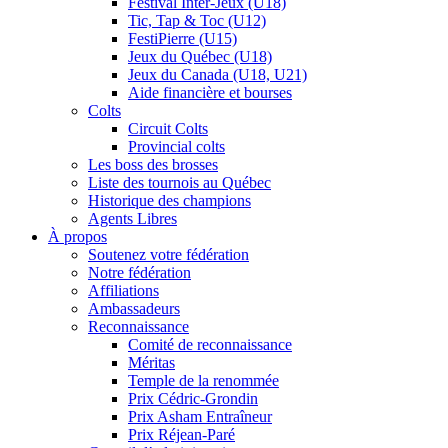
Festival Inter-Jeux (U18)
Tic, Tap & Toc (U12)
FestiPierre (U15)
Jeux du Québec (U18)
Jeux du Canada (U18, U21)
Aide financière et bourses
Colts
Circuit Colts
Provincial colts
Les boss des brosses
Liste des tournois au Québec
Historique des champions
Agents Libres
À propos
Soutenez votre fédération
Notre fédération
Affiliations
Ambassadeurs
Reconnaissance
Comité de reconnaissance
Méritas
Temple de la renommée
Prix Cédric-Grondin
Prix Asham Entraîneur
Prix Réjean-Paré