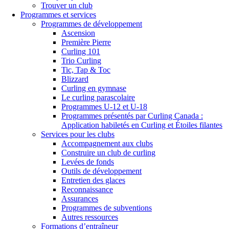
Trouver un club
Programmes et services
Programmes de développement
Ascension
Première Pierre
Curling 101
Trio Curling
Tic, Tap & Toc
Blizzard
Curling en gymnase
Le curling parascolaire
Programmes U-12 et U-18
Programmes présentés par Curling Canada :
Application habiletés en Curling et Étoiles filantes
Services pour les clubs
Accompagnement aux clubs
Construire un club de curling
Levées de fonds
Outils de développement
Entretien des glaces
Reconnaissance
Assurances
Programmes de subventions
Autres ressources
Formations d’entraîneur