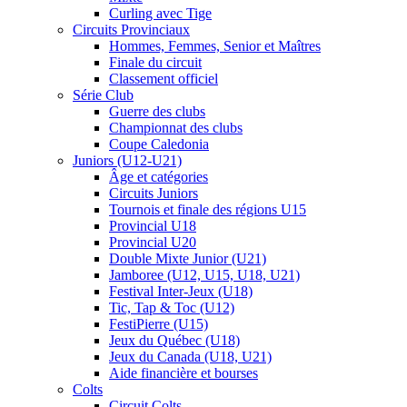
Curling avec Tige
Circuits Provinciaux
Hommes, Femmes, Senior et Maîtres
Finale du circuit
Classement officiel
Série Club
Guerre des clubs
Championnat des clubs
Coupe Caledonia
Juniors (U12-U21)
Âge et catégories
Circuits Juniors
Tournois et finale des régions U15
Provincial U18
Provincial U20
Double Mixte Junior (U21)
Jamboree (U12, U15, U18, U21)
Festival Inter-Jeux (U18)
Tic, Tap & Toc (U12)
FestiPierre (U15)
Jeux du Québec (U18)
Jeux du Canada (U18, U21)
Aide financière et bourses
Colts
Circuit Colts