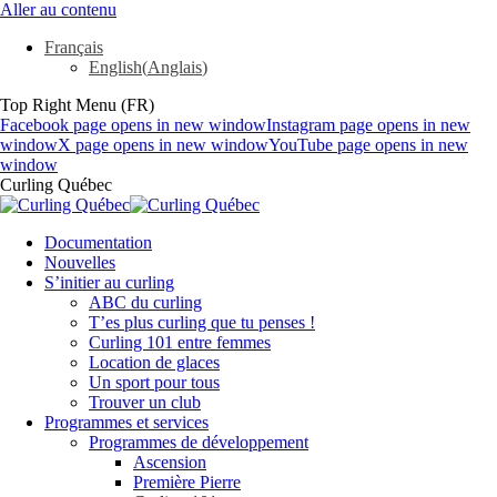
Aller au contenu
Français
English
(
Anglais
)
Top Right Menu (FR)
Facebook page opens in new window
Instagram page opens in new
window
X page opens in new window
YouTube page opens in new
window
Curling Québec
Documentation
Nouvelles
S’initier au curling
ABC du curling
T’es plus curling que tu penses !
Curling 101 entre femmes
Location de glaces
Un sport pour tous
Trouver un club
Programmes et services
Programmes de développement
Ascension
Première Pierre