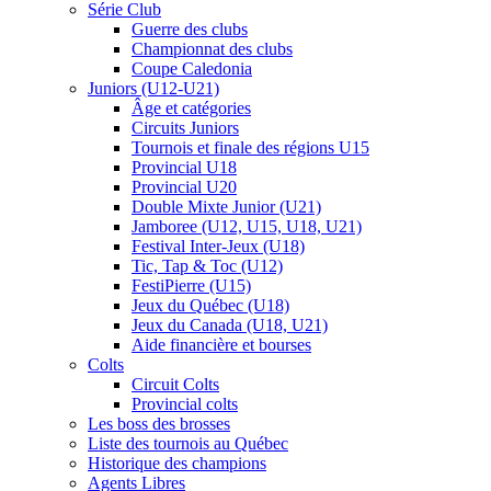
Série Club
Guerre des clubs
Championnat des clubs
Coupe Caledonia
Juniors (U12-U21)
Âge et catégories
Circuits Juniors
Tournois et finale des régions U15
Provincial U18
Provincial U20
Double Mixte Junior (U21)
Jamboree (U12, U15, U18, U21)
Festival Inter-Jeux (U18)
Tic, Tap & Toc (U12)
FestiPierre (U15)
Jeux du Québec (U18)
Jeux du Canada (U18, U21)
Aide financière et bourses
Colts
Circuit Colts
Provincial colts
Les boss des brosses
Liste des tournois au Québec
Historique des champions
Agents Libres