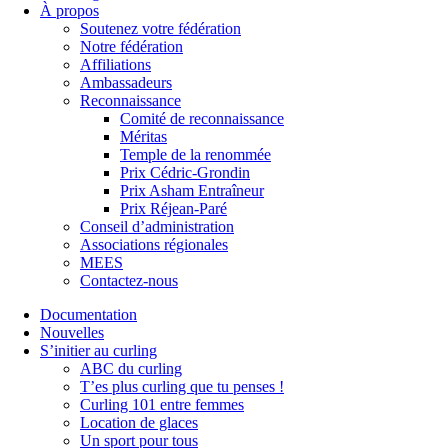
À propos
Soutenez votre fédération
Notre fédération
Affiliations
Ambassadeurs
Reconnaissance
Comité de reconnaissance
Méritas
Temple de la renommée
Prix Cédric-Grondin
Prix Asham Entraîneur
Prix Réjean-Paré
Conseil d’administration
Associations régionales
MEES
Contactez-nous
Documentation
Nouvelles
S’initier au curling
ABC du curling
T’es plus curling que tu penses !
Curling 101 entre femmes
Location de glaces
Un sport pour tous