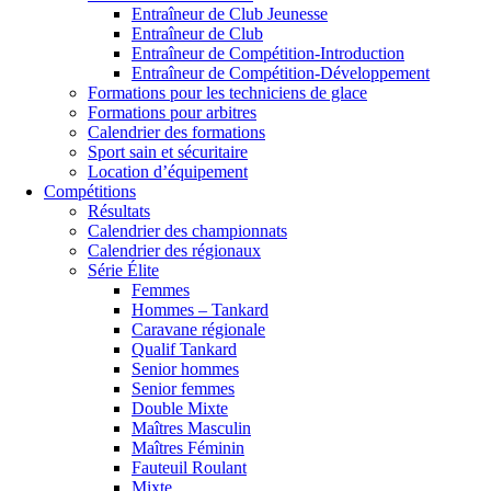
Entraîneur de Club Jeunesse
Entraîneur de Club
Entraîneur de Compétition-Introduction
Entraîneur de Compétition-Développement
Formations pour les techniciens de glace
Formations pour arbitres
Calendrier des formations
Sport sain et sécuritaire
Location d’équipement
Compétitions
Résultats
Calendrier des championnats
Calendrier des régionaux
Série Élite
Femmes
Hommes – Tankard
Caravane régionale
Qualif Tankard
Senior hommes
Senior femmes
Double Mixte
Maîtres Masculin
Maîtres Féminin
Fauteuil Roulant
Mixte