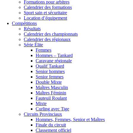
Formations pour arbitres
Calendrier des formations
Sport sain et sécuritaire
Location d’équipement
Compétitions
Résultats
Calendrier des championnats
Calendrier des régionaux
Série Élite
Femmes
Hommes – Tankard
Caravane régionale
Qualif Tankard
Senior hommes
Senior femmes
Double Mixte
Maîtres Masculin
Maîtres Féminin
Fauteuil Roulant
Mixte
Curling avec Tige
Circuits Provinciaux
Hommes, Femmes, Senior et Maîtres
Finale du circuit
Classement officiel