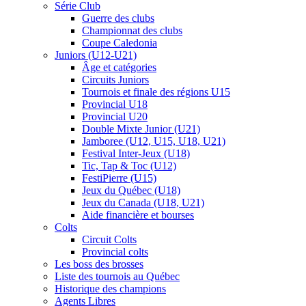
Série Club
Guerre des clubs
Championnat des clubs
Coupe Caledonia
Juniors (U12-U21)
Âge et catégories
Circuits Juniors
Tournois et finale des régions U15
Provincial U18
Provincial U20
Double Mixte Junior (U21)
Jamboree (U12, U15, U18, U21)
Festival Inter-Jeux (U18)
Tic, Tap & Toc (U12)
FestiPierre (U15)
Jeux du Québec (U18)
Jeux du Canada (U18, U21)
Aide financière et bourses
Colts
Circuit Colts
Provincial colts
Les boss des brosses
Liste des tournois au Québec
Historique des champions
Agents Libres