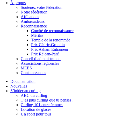
À propos
Soutenez votre fédération
Notre fédération
Affiliations
Ambassadeurs
Reconnaissance
Comité de reconnaissance
Méritas
Temple de la renommée
Prix Cédric-Grondin
Prix Asham Entraîneur
Prix Réjean-Paré
Conseil d’administration
Associations régionales
MEES
Contactez-nous
Documentation
Nouvelles
S’initier au curling
ABC du curling
T’es plus curling que tu penses !
Curling 101 entre femmes
Location de glaces
Un sport pour tous