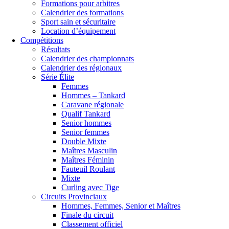
Formations pour arbitres
Calendrier des formations
Sport sain et sécuritaire
Location d’équipement
Compétitions
Résultats
Calendrier des championnats
Calendrier des régionaux
Série Élite
Femmes
Hommes – Tankard
Caravane régionale
Qualif Tankard
Senior hommes
Senior femmes
Double Mixte
Maîtres Masculin
Maîtres Féminin
Fauteuil Roulant
Mixte
Curling avec Tige
Circuits Provinciaux
Hommes, Femmes, Senior et Maîtres
Finale du circuit
Classement officiel