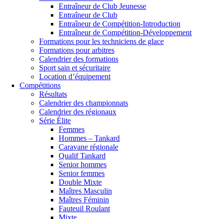
Entraîneur de Club Jeunesse
Entraîneur de Club
Entraîneur de Compétition-Introduction
Entraîneur de Compétition-Développement
Formations pour les techniciens de glace
Formations pour arbitres
Calendrier des formations
Sport sain et sécuritaire
Location d’équipement
Compétitions
Résultats
Calendrier des championnats
Calendrier des régionaux
Série Élite
Femmes
Hommes – Tankard
Caravane régionale
Qualif Tankard
Senior hommes
Senior femmes
Double Mixte
Maîtres Masculin
Maîtres Féminin
Fauteuil Roulant
Mixte