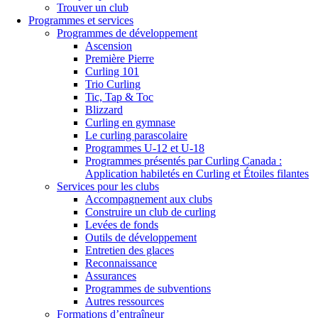
Trouver un club
Programmes et services
Programmes de développement
Ascension
Première Pierre
Curling 101
Trio Curling
Tic, Tap & Toc
Blizzard
Curling en gymnase
Le curling parascolaire
Programmes U-12 et U-18
Programmes présentés par Curling Canada :
Application habiletés en Curling et Étoiles filantes
Services pour les clubs
Accompagnement aux clubs
Construire un club de curling
Levées de fonds
Outils de développement
Entretien des glaces
Reconnaissance
Assurances
Programmes de subventions
Autres ressources
Formations d’entraîneur