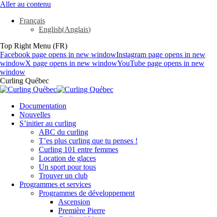
Aller au contenu
Français
English
(
Anglais
)
Top Right Menu (FR)
Facebook page opens in new window
Instagram page opens in new
window
X page opens in new window
YouTube page opens in new
window
Curling Québec
Documentation
Nouvelles
S’initier au curling
ABC du curling
T’es plus curling que tu penses !
Curling 101 entre femmes
Location de glaces
Un sport pour tous
Trouver un club
Programmes et services
Programmes de développement
Ascension
Première Pierre