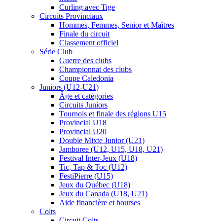
Curling avec Tige
Circuits Provinciaux
Hommes, Femmes, Senior et Maîtres
Finale du circuit
Classement officiel
Série Club
Guerre des clubs
Championnat des clubs
Coupe Caledonia
Juniors (U12-U21)
Âge et catégories
Circuits Juniors
Tournois et finale des régions U15
Provincial U18
Provincial U20
Double Mixte Junior (U21)
Jamboree (U12, U15, U18, U21)
Festival Inter-Jeux (U18)
Tic, Tap & Toc (U12)
FestiPierre (U15)
Jeux du Québec (U18)
Jeux du Canada (U18, U21)
Aide financière et bourses
Colts
Circuit Colts