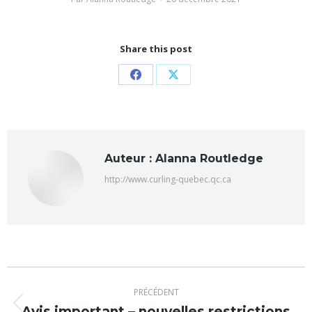
Share this post
Partager
Partager
sur
sur
Facebook
X
Auteur :
Alanna Routledge
http://www.curling-quebec.qc.ca
Navigation
PRÉCÉDENT
article
Avis important – nouvelles restrictions
Article