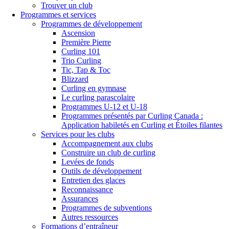
Trouver un club
Programmes et services
Programmes de développement
Ascension
Première Pierre
Curling 101
Trio Curling
Tic, Tap & Toc
Blizzard
Curling en gymnase
Le curling parascolaire
Programmes U-12 et U-18
Programmes présentés par Curling Canada :
Application habiletés en Curling et Étoiles filantes
Services pour les clubs
Accompagnement aux clubs
Construire un club de curling
Levées de fonds
Outils de développement
Entretien des glaces
Reconnaissance
Assurances
Programmes de subventions
Autres ressources
Formations d’entraîneur