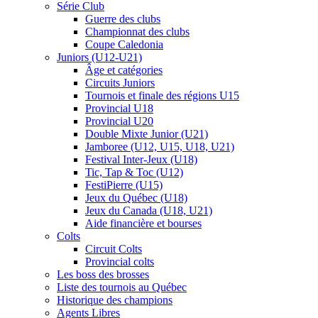
Série Club
Guerre des clubs
Championnat des clubs
Coupe Caledonia
Juniors (U12-U21)
Âge et catégories
Circuits Juniors
Tournois et finale des régions U15
Provincial U18
Provincial U20
Double Mixte Junior (U21)
Jamboree (U12, U15, U18, U21)
Festival Inter-Jeux (U18)
Tic, Tap & Toc (U12)
FestiPierre (U15)
Jeux du Québec (U18)
Jeux du Canada (U18, U21)
Aide financière et bourses
Colts
Circuit Colts
Provincial colts
Les boss des brosses
Liste des tournois au Québec
Historique des champions
Agents Libres