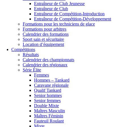
Entraîneur de Club Jeunesse
Entraîneur de Club
Entraîneur de Compétition-Introduction
Entraîneur de Compétition-Développement
Formations pour les techniciens de glace
Formations pour arbitres
Calendrier des formations
Sport sain et sécuritaire
Location d’équipement
Compétitions
Résultats
Calendrier des championnats
Calendrier des régionaux
Série Élite
Femmes
Hommes – Tankard
Caravane régionale
Qualif Tankard
Senior hommes
Senior femmes
Double Mixte
Maîtres Masculin
Maîtres Féminin
Fauteuil Roulant
Mixte