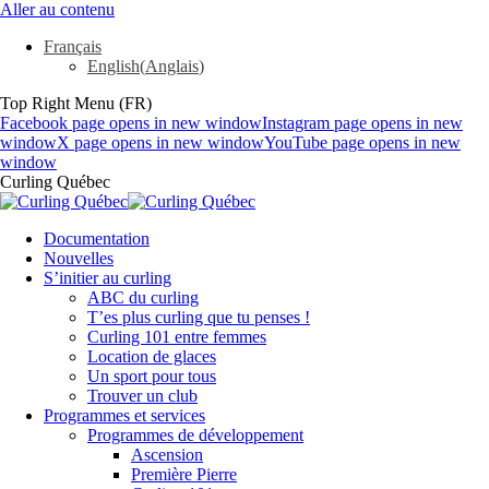
Aller au contenu
Français
English
(
Anglais
)
Top Right Menu (FR)
Facebook page opens in new window
Instagram page opens in new
window
X page opens in new window
YouTube page opens in new
window
Curling Québec
Documentation
Nouvelles
S’initier au curling
ABC du curling
T’es plus curling que tu penses !
Curling 101 entre femmes
Location de glaces
Un sport pour tous
Trouver un club
Programmes et services
Programmes de développement
Ascension
Première Pierre