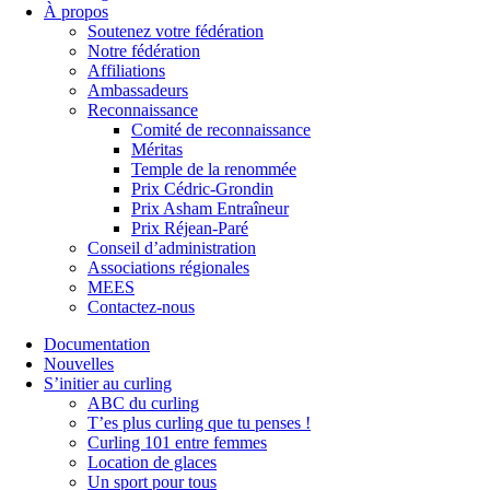
À propos
Soutenez votre fédération
Notre fédération
Affiliations
Ambassadeurs
Reconnaissance
Comité de reconnaissance
Méritas
Temple de la renommée
Prix Cédric-Grondin
Prix Asham Entraîneur
Prix Réjean-Paré
Conseil d’administration
Associations régionales
MEES
Contactez-nous
Documentation
Nouvelles
S’initier au curling
ABC du curling
T’es plus curling que tu penses !
Curling 101 entre femmes
Location de glaces
Un sport pour tous