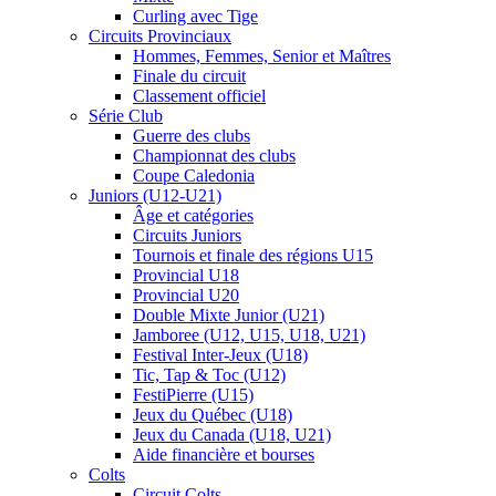
Curling avec Tige
Circuits Provinciaux
Hommes, Femmes, Senior et Maîtres
Finale du circuit
Classement officiel
Série Club
Guerre des clubs
Championnat des clubs
Coupe Caledonia
Juniors (U12-U21)
Âge et catégories
Circuits Juniors
Tournois et finale des régions U15
Provincial U18
Provincial U20
Double Mixte Junior (U21)
Jamboree (U12, U15, U18, U21)
Festival Inter-Jeux (U18)
Tic, Tap & Toc (U12)
FestiPierre (U15)
Jeux du Québec (U18)
Jeux du Canada (U18, U21)
Aide financière et bourses
Colts
Circuit Colts