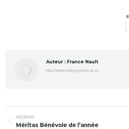
S
Auteur :
France Nault
http://www.curling-quebec.qc.ca
Navigation
PRÉCÉDENT
article
Article
Méritas Bénévole de l’année