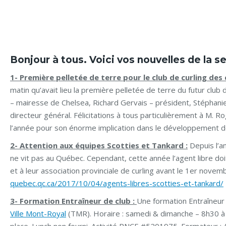
Bonjour à tous. Voici vos nouvelles de la s
1- Première pelletée de terre pour le club de curling des 
matin qu’avait lieu la première pelletée de terre du futur club
– mairesse de Chelsea, Richard Gervais – président, Stéphanie
directeur général. Félicitations à tous particulièrement à M. 
l’année pour son énorme implication dans le développement de
2- Attention aux équipes Scotties et Tankard :
Depuis l’a
ne vit pas au Québec. Cependant, cette année l’agent libre doi
et à leur association provinciale de curling avant le 1er novem
quebec.qc.ca/2017/10/04/agents-libres-scotties-et-tankard/
3- Formation Entraîneur de club :
Une formation Entraîneur 
Ville Mont-Royal
(TMR). Horaire : samedi & dimanche – 8h30 à 