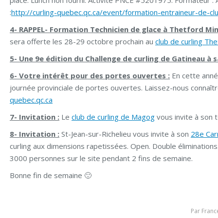
place. Lunch non fourni. Activité PNCE #5201975. Formateur : Al
:
http://curling-quebec.qc.ca/event/formation-entraineur-de-cl
4- RAPPEL- Formation Technicien de glace à Thetford Min
sera offerte les 28-29 octobre prochain au
club de curling Th
5- Une 9e édition du Challenge de curling de Gatineau à 
6- Votre intérêt pour des portes ouvertes :
En cette année
journée provinciale de portes ouvertes. Laissez-nous connaître
quebec.qc.ca
7- Invitation :
Le
club de curling de Magog
vous invite à son 
8- Invitation :
St-Jean-sur-Richelieu vous invite à son
28e Car
curling aux dimensions rapetissées. Open. Double éliminations. 
3000 personnes sur le site pendant 2 fins de semaine.
Bonne fin de semaine 🙂
Par
Franc