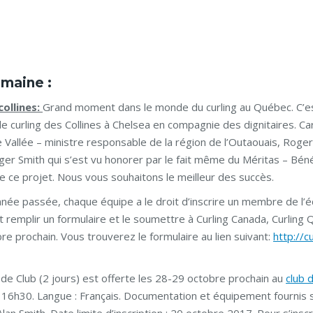
emaine :
collines:
Grand moment dans le monde du curling au Québec. C’e
 de curling des Collines à Chelsea en compagnie des dignitaires. C
 Vallée – ministre responsable de la région de l’Outaouais, Roger
Roger Smith qui s’est vu honorer par le fait même du Méritas – Bé
 ce projet. Nous vous souhaitons le meilleur des succès.
nnée passée, chaque équipe a le droit d’inscrire un membre de l’é
t remplir un formulaire et le soumettre à Curling Canada, Curling
bre prochain. Vous trouverez le formulaire au lien suivant:
http://cu
de Club (2 jours) est offerte les 28-29 octobre prochain au
club d
16h30. Langue : Français. Documentation et équipement fournis 