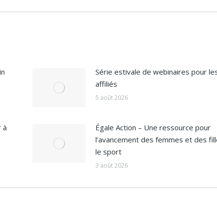
suivant
:
in
Série estivale de webinaires pour le
affiliés
5 août 2026
 à
Égale Action – Une ressource pour
l’avancement des femmes et des fil
le sport
3 août 2026