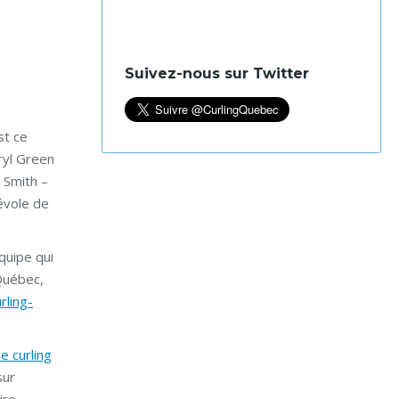
Suivez-nous sur Twitter
st ce
aryl Green
 Smith –
névole de
quipe qui
 Québec,
rling-
e curling
sur