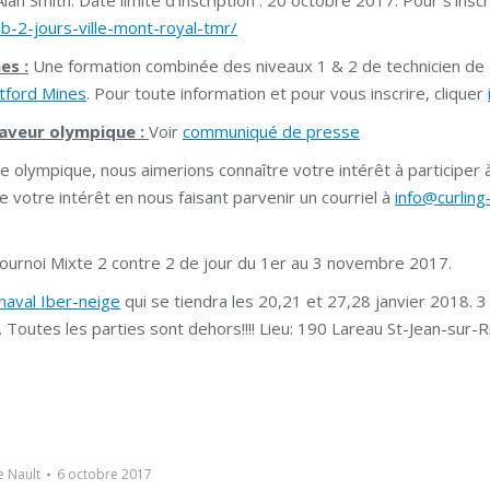
an Smith. Date limite d’inscription : 20 octobre 2017. Pour s’inscr
ub-2-jours-ville-mont-royal-tmr/
es :
Une formation combinée des niveaux 1 & 2 de technicien de 
etford Mines
. Pour toute information et pour vous inscrire, cliquer
saveur olympique :
Voir
communiqué de presse
 olympique, nous aimerions connaître votre intérêt à participer 
 votre intérêt en nous faisant parvenir un courriel à
info@curling
tournoi Mixte 2 contre 2 de jour du 1er au 3 novembre 2017.
naval Iber-neige
qui se tiendra les 20,21 et 27,28 janvier 2018. 3
Toutes les parties sont dehors!!!! Lieu: 190 Lareau St-Jean-sur-Ri
e Nault
6 octobre 2017