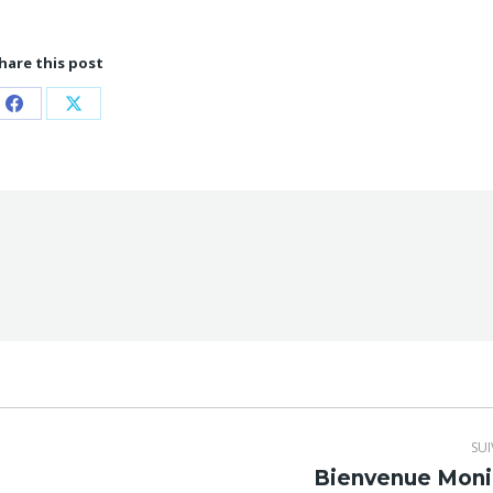
hare this post
Partager
Partager
sur
sur
Facebook
X
SU
Article
Bienvenue Moni