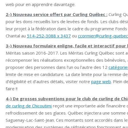
web pour en apprendre davantage.
2-) Nouveau service offert par Curling Québec :
Curling Q
pour les dons recueillis lors de levées de fonds. Les clubs d
leur projet à la fédération dans le cadre du programme Fonds
Chantal au
514-252-3088 x 3437
ou
ccormier@curling-quebec
3-) Nouveau formulaire enligne, facile et interactif pour 
Méritas saison 2016-2017. Les Méritas Curling Québec sont at
récompenser les réalisations exceptionnelles des bénévoles, 
proposer des personnes dans l’un ou l’autre des 12
catégorie
limite de mise en candidature. La date limite pour la remise de
d’éligibilité et d’autres détails, visiter notre
page web
. Plein 
faire !!
4-) De grosses subventions pour le club de curling de Chi
de curling de Chicoutimi
reçoit une importante aide financière 
refroidissement de ses glaces. Québec injectera une somme d
Saguenay-Lac-Saint-Jean. Ces montants sont accordés dans l
modernisation des systèmes de réfrigération fonctionnant au