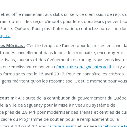
uébec offre maintenant aux clubs un service d’émission de reçus 
ésirant obtenir des reçus d’impôts pour leurs donateurs peuvent 
 Sports Québec. Pour plus d’information, contactez notre coordon
.qc.ca
.
les Méritas :
C’est le temps de l’année pour les mises en candid
tribués annuellement dans le but de reconnaître, encourager et
artisans, joueurs et des événements en curling. Nous vous invito
s
en remplissant ce nouveau
formulaire en-ligne interactif
. Il n’y 
s formulaires est le 15 avril 2017. Pour en connaître les critères
de gens méritent qu’on les reconnaisse. C’est le moment pour vous
coutimi:
À la suite de la contribution du gouvernement du Québe
de la Ville de Saguenay pour la mise à niveau du système de
e près de 2,8 M $ pour moderniser des arénas et centres de cur
e cadre du Programme de soutien pour le remplacement ou la
x gaz R-12 ou R-22. Voir
l’article suivant
et la page
Facebook de la 