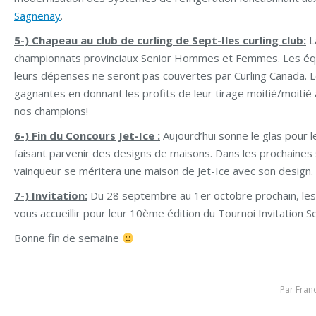
Sagnenay
.
5-) Chapeau au club de curling de Sept-Iles curling club:
L
championnats provinciaux Senior Hommes et Femmes. Les équ
leurs dépenses ne seront pas couvertes par Curling Canada. L
gagnantes en donnant les profits de leur tirage moitié/moitié 
nos champions!
6-) Fin du Concours Jet-Ice :
Aujourd’hui sonne le glas pour l
faisant parvenir des designs de maisons. Dans les prochaines 
vainqueur se méritera une maison de Jet-Ice avec son design. À
7-) Invitation:
Du 28 septembre au 1er octobre prochain, les
vous accueillir pour leur 10ème édition du Tournoi Invitation S
Bonne fin de semaine
Par
Fran