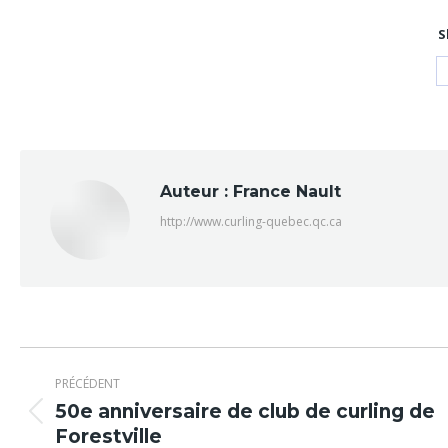
S
Auteur :
France Nault
http://www.curling-quebec.qc.ca
Navigation
PRÉCÉDENT
article
50e anniversaire de club de curling de
Article
Forestville
précédent