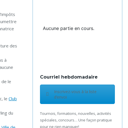
d’impôts
soumettre
Aucune partie en cours.
natrice
ature des
ns à
a aucune
Courriel hebdomadaire
 de le
Inscrivez-vous à la liste
d’envoi
c, le
Club
ling du
Tournois, formations, nouvelles, activités
spéciales, concours… Une façon pratique
pour ne rien manquer!
Ville de