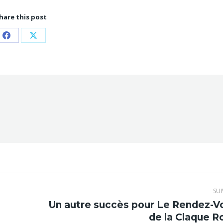
hare this post
Partager
Partager
sur
sur
Facebook
X
SU
Un autre succès pour Le Rendez-V
Article
de la Claque R
suivant