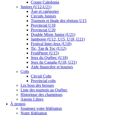
Coupe Caledonia
Juniors (U12-U21)
Âge et catégories
Circuits Juniors
Tournois et finale des régions U15
Provincial U18
Provincial U20
Double Mixte Junior (U21)
Jamboree (U12, U15, U18, U21)
Festival Inter-Jeux (U18)
Tic, Tap & Toc (U12)
FestiPierre (U15)
Jeux du Québec (U18)
Jeux du Canada (U18, U21)
Aide financière et bourses
Colts
Circuit Colts
Provincial colts
Les boss des brosses
Liste des tournois au Québec
Historique des champions
Agents Libres
À propos
Soutenez votre fédération
Notre fédération