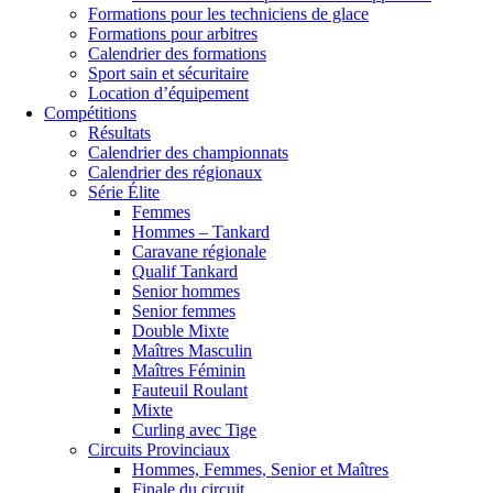
Formations pour les techniciens de glace
Formations pour arbitres
Calendrier des formations
Sport sain et sécuritaire
Location d’équipement
Compétitions
Résultats
Calendrier des championnats
Calendrier des régionaux
Série Élite
Femmes
Hommes – Tankard
Caravane régionale
Qualif Tankard
Senior hommes
Senior femmes
Double Mixte
Maîtres Masculin
Maîtres Féminin
Fauteuil Roulant
Mixte
Curling avec Tige
Circuits Provinciaux
Hommes, Femmes, Senior et Maîtres
Finale du circuit