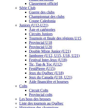
Classement officiel
Série Club
Guerre des clubs
Championnat des clubs
Coupe Caledonia
Juniors (U12-U21)
Âge et catégories
Circuits Juniors
Tournois et finale des régions U15
Provincial U18
Provincial U20
Double Mixte Junior (U21)
Jamboree (U12, U15, U18, U21)
Festival Inter-Jeux (U18)
Tic, Tap & Toc (U12)
FestiPierre (U15)
Jeux du Québec (U18)
Jeux du Canada (U18, U21)
Aide financière et bourses
Colts
Circuit Colts
Provincial colts
Les boss des brosses
Liste des tournois au Québec
Historique des champions