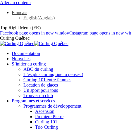
Aller au contenu
Français
English
(
Anglais
)
Top Right Menu (FR)
Facebook page opens in new window
Instagram page opens in new w
Curling Québec
Documentation
Nouvelles
S’initier au curling
ABC du curling
T’es plus curling que tu penses !
Curling 101 entre femmes
Location de glaces
Un sport pour tous
Trouver un club
Programmes et services
Programmes de développement
Ascension
Première Pierre
Curling 101
Trio Curling