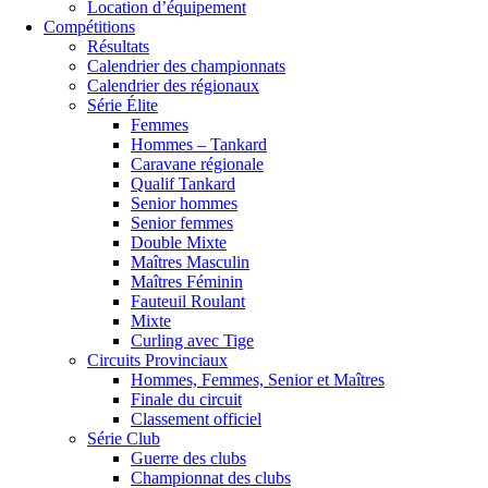
Location d’équipement
Compétitions
Résultats
Calendrier des championnats
Calendrier des régionaux
Série Élite
Femmes
Hommes – Tankard
Caravane régionale
Qualif Tankard
Senior hommes
Senior femmes
Double Mixte
Maîtres Masculin
Maîtres Féminin
Fauteuil Roulant
Mixte
Curling avec Tige
Circuits Provinciaux
Hommes, Femmes, Senior et Maîtres
Finale du circuit
Classement officiel
Série Club
Guerre des clubs
Championnat des clubs