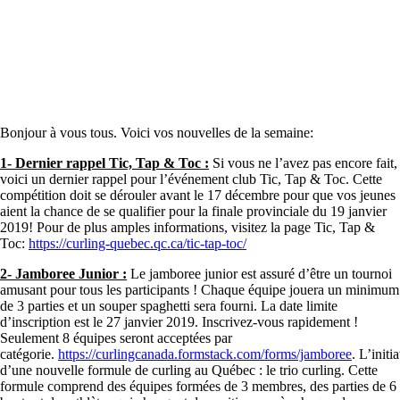
Bonjour à vous tous. Voici vos nouvelles de la semaine:
1- Dernier rappel Tic, Tap & Toc :
Si vous ne l’avez pas encore fait,
voici un dernier rappel pour l’événement club Tic, Tap & Toc. Cette
compétition doit se dérouler avant le 17 décembre pour que vos jeunes
aient la chance de se qualifier pour la finale provinciale du 19 janvier
2019! Pour de plus amples informations, visitez la page Tic, Tap &
Toc:
https://curling-quebec.qc.ca/tic-tap-toc/
2- Jamboree Junior :
Le jamboree junior est assuré d’être un tournoi
amusant pour tous les participants ! Chaque équipe jouera un minimum
de 3 parties et un souper spaghetti sera fourni. La date limite
d’inscription est le 27 janvier 2019. Inscrivez-vous rapidement !
Seulement 8 équipes seront acceptées par
catégorie.
https://curlingcanada.formstack.com/forms/jamboree
. L’initi
d’une nouvelle formule de curling au Québec : le trio curling. Cette
formule comprend des équipes formées de 3 membres, des parties de 6