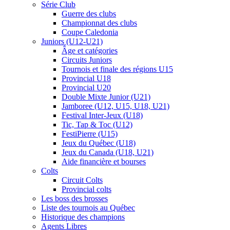
Série Club
Guerre des clubs
Championnat des clubs
Coupe Caledonia
Juniors (U12-U21)
Âge et catégories
Circuits Juniors
Tournois et finale des régions U15
Provincial U18
Provincial U20
Double Mixte Junior (U21)
Jamboree (U12, U15, U18, U21)
Festival Inter-Jeux (U18)
Tic, Tap & Toc (U12)
FestiPierre (U15)
Jeux du Québec (U18)
Jeux du Canada (U18, U21)
Aide financière et bourses
Colts
Circuit Colts
Provincial colts
Les boss des brosses
Liste des tournois au Québec
Historique des champions
Agents Libres