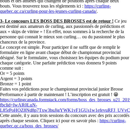
bouts et des athlètes qui changent de positions après chaque deux
bouts. Vous trouverez tous les règlements ici :
https://curling-
quebec.qc.ca/curling-pour-les-jeunes-curling-canada/
.
3- Le concours LES BOSS DES BROSSES est de retour !
Ce jeu
est destiné aux amateurs de curling, aux passionnés de prédictions et
aux « skips de vitrine » ! En effet, nous sommes à la recherche de la
personne qui connait le mieux son curling… ou du passionné le plus
chanceux de la province.
Le concept est simple. Pour participer il ne suffit que de remplir le
formulaire en ligne avant chaque début de championnat provincial
désigné. Sur le formulaire, vous choisissez les équipes du podium pour
chaque catégorie. Une parfaite prédiction vous donnera 9 points
comme suit :
Or = 5 points
Argent = 3 points
Bronze = 1 point
Faites vos prédictions pour le championnat provincial junior Brosse
Performance à partir de maintenant ! L’inscription est gratuit ! 😁
https://curlingcanada.formstack.com/forms/boss_des_brosses_u21_201
fbclid=IwAR0LuN-
L85rPoHOZ8Nd8p7Txw3buJigYWK1vF1GUs1w1efevuRFJ_UVvC
Cette année, il y aura trois sessions du concours avec des prix accordés
après chaque session. Cliquez ici pour en savoir plus :
https://curling-
quebec.qc.ca/boss_des_brosses/