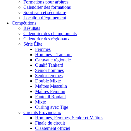
Formations pour arbitres
Calendrier des formations
Sport sain et sécuritaire
Location d’équipement
Compétitions
Résultats
Calendrier des championnats
Calendrier des régionaux
Série Élite
Femmes
Hommes – Tankard
Caravane régionale
Qualif Tankard
Senior hommes
Senior femmes
Double Mixte
Maîtres Masculin
Maîtres Féminin
Fauteuil Roulant
Mixte
Curling avec Tige
Circuits Provinciaux
Hommes, Femmes, Senior et Maîtres
Finale du circuit
Classement officiel