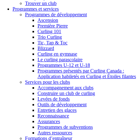
Trouver un club
Programmes et services
Programmes de développement
Ascension
Première Pierre
Curling 101
Trio Curling
Tic, Tap & Toc
Blizzard
Curling en gymnase
Le curling parascolaire
Programmes U-12 et U-18
Programmes présentés par Curling Canada :
Application habiletés en Curling et Étoiles filantes
Services pour les clubs
Accompagnement aux clubs
Construire un club de curling
Levées de fonds
Outils de développement
Entretien des glaces
Reconnaissance
Assurances
Programmes de subventions
Autres ressources
Formations d’entraîneur