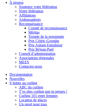
À propos
Soutenez votre fédération
Notre fédération
Affiliations
Ambassadeurs
Reconnaissance
Comité de reconnaissance
Méritas
Temple de la renommée
Prix Cédric-Grondin
Prix Asham Entraîneur
Prix Réjean-Paré
Conseil d’administration
Associations régionales
MEES
Contactez-nous
Documentation
Nouvelles
S’initier au curling
ABC du curling
T’es plus curling que tu penses !
Curling 101 entre femmes
Location de glaces
Un sport pour tous