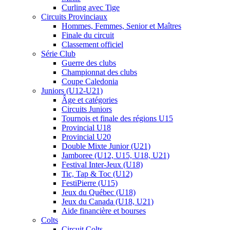
Curling avec Tige
Circuits Provinciaux
Hommes, Femmes, Senior et Maîtres
Finale du circuit
Classement officiel
Série Club
Guerre des clubs
Championnat des clubs
Coupe Caledonia
Juniors (U12-U21)
Âge et catégories
Circuits Juniors
Tournois et finale des régions U15
Provincial U18
Provincial U20
Double Mixte Junior (U21)
Jamboree (U12, U15, U18, U21)
Festival Inter-Jeux (U18)
Tic, Tap & Toc (U12)
FestiPierre (U15)
Jeux du Québec (U18)
Jeux du Canada (U18, U21)
Aide financière et bourses
Colts
Circuit Colts