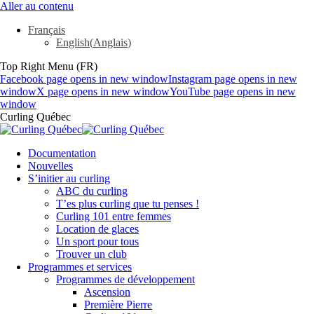
Aller au contenu
Français
English
(
Anglais
)
Top Right Menu (FR)
Facebook page opens in new window
Instagram page opens in new
window
X page opens in new window
YouTube page opens in new
window
Curling Québec
Documentation
Nouvelles
S’initier au curling
ABC du curling
T’es plus curling que tu penses !
Curling 101 entre femmes
Location de glaces
Un sport pour tous
Trouver un club
Programmes et services
Programmes de développement
Ascension
Première Pierre