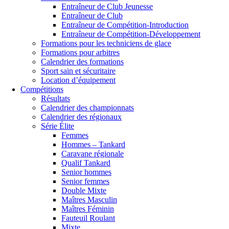
Entraîneur de Club Jeunesse
Entraîneur de Club
Entraîneur de Compétition-Introduction
Entraîneur de Compétition-Développement
Formations pour les techniciens de glace
Formations pour arbitres
Calendrier des formations
Sport sain et sécuritaire
Location d’équipement
Compétitions
Résultats
Calendrier des championnats
Calendrier des régionaux
Série Élite
Femmes
Hommes – Tankard
Caravane régionale
Qualif Tankard
Senior hommes
Senior femmes
Double Mixte
Maîtres Masculin
Maîtres Féminin
Fauteuil Roulant
Mixte