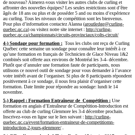
de nouveau? Aimerez-vous visiter les autres clubs de curling et
affronter des nouvelles équipes? Les seules restrictions sont d’être
âgés de 18 ans ou plus et de posséder 5 and ou moins d’expérience
au curling. Tous les niveaux de compétition sont les bienvenus.
Pour plus d’information contactez Alanna (
aroutledge@curling-
quebec.qc.ca
) ou visitez notre site internet :
http://curling-
quebec.qc.ca/championnats/circuits-provinciaux/colts-circuit/
4-) Sondage pour formation :
Tous les clubs ont reçu de Curling
Québec cette semaine un sondage pour connaître leur intérêt à ce
qu’une formation en français de Technicien de Glace Niveau 1&2
combinés soit offerte aux environs de Montréal les 3-4- décembre.
Plutôt que d’annuler une formation faute de participants, nous
utilisons ce nouvel outil de sondage pour vous demander à l’avance
votre intérêt avant de l’organiser. Si plus de 8 participants répondent
positivement à ce sondage, il nous fera plaisir d’organiser cette
formation. Date limite pour répondre au sondage: lundi le 14
novembre.
5-) Rappel : Formation Entraîneur de Compétition :
Une
formation en anglais d’Entraîneur de Compétition-Introduction est
offerte au club de curling Glenmore les 3-4 décembre prochain.
Inscrivez-vous en ligne sur le lien suivant :
http://curling-
quebec.qc.ca/event/formation-entraineur-de-competitiomn-
introduction-2-jours-glenmore/
.