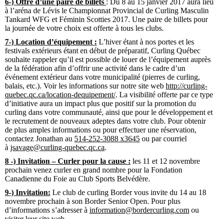
6-) Offre d’une paire de billets
: Du 8 au 15 janvier 2017 aura lieu
à l’aréna de Lévis le Championnat Provincial de Curling Masculin
Tankard WFG et Féminin Scotties 2017. Une paire de billets pour
la journée de votre choix est offerte à tous les clubs.
7-) Location d’équipement :
L’hiver étant à nos portes et les
festivals extérieurs étant en début de préparatif, Curling Québec
souhaite rappeler qu’il est possible de louer de l’équipement auprès
de la fédération afin d’offrir une activité dans le cadre d’un
événement extérieur dans votre municipalité (pierres de curling,
balais, etc.). Voir les informations sur notre site web
http://curling-
quebec.qc.ca/location-dequipement/
. La visibilité offerte par ce type
d’initiative aura un impact plus que positif sur la promotion du
curling dans votre communauté, ainsi que pour le développement et
le recrutement de nouveaux adeptes dans votre club. Pour obtenir
de plus amples informations ou pour effectuer une réservation,
contactez Jonathan au
514-252-3088 x3645
ou par courriel
à
jsavage@curling-quebec.qc.ca
.
8 -) Invitation – Curler pour la cause :
les 11 et 12 novembre
prochain venez curler en grand nombre pour la Fondation
Canadienne du Foie au Club Sports Belvédère.
9-) Invitation:
Le club de curling Border vous invite du 14 au 18
novembre prochain à son Border Senior Open. Pour plus
d’informations s’adresser à
information@bordercurling.com
ou
visiter leur site web.