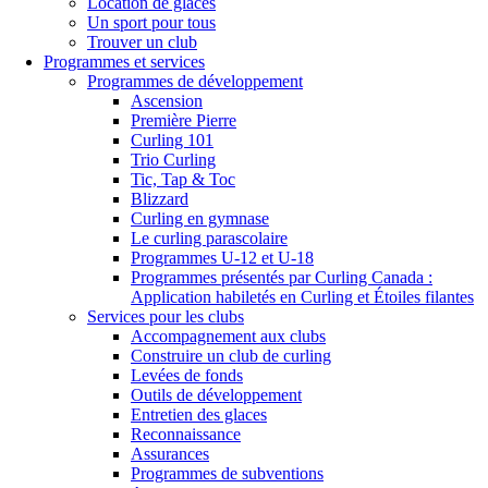
Location de glaces
Un sport pour tous
Trouver un club
Programmes et services
Programmes de développement
Ascension
Première Pierre
Curling 101
Trio Curling
Tic, Tap & Toc
Blizzard
Curling en gymnase
Le curling parascolaire
Programmes U-12 et U-18
Programmes présentés par Curling Canada :
Application habiletés en Curling et Étoiles filantes
Services pour les clubs
Accompagnement aux clubs
Construire un club de curling
Levées de fonds
Outils de développement
Entretien des glaces
Reconnaissance
Assurances
Programmes de subventions