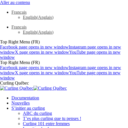
Aller au contenu
Français
English
(
Anglais
)
Français
English
(
Anglais
)
Top Right Menu (FR)
Facebook page opens in new window
Instagram page opens in new
window
X page opens in new window
YouTube page opens in new
window
Top Right Menu (FR)
Facebook page opens in new window
Instagram page opens in new
window
X page opens in new window
YouTube page opens in new
window
Curling Québec
Documentation
Nouvelles
S’initier au curling
ABC du curling
T’es plus curling que tu penses !
Curling 101 entre femmes