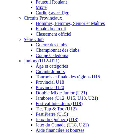
Fauteuil Roulant
Mixte
Curling avec Tige
Circuits Provinciaux
Hommes, Femmes, Senior et Maîtres
Finale du circuit
Classement officiel
Série Club
Guerre des clubs
Championnat des clubs
Coupe Caledonia
Juniors (U12-U21)
Âge et catégories
Circuits Juniors
Tournois et finale des régions U15
Provincial U18
Provincial U20
Double Mixte Junior (U21)
Jamboree (U12, U15, U18, U21)
Festival Inter-Jeux (U18)
Tic, Tap & Toc (U12)
FestiPierre (U15)
Jeux du Québec (U18)
Jeux du Canada (U18, U21)
Aide financière et bourses