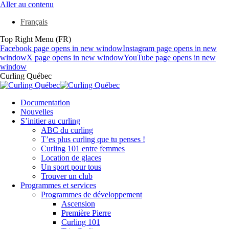
Aller au contenu
Français
Top Right Menu (FR)
Facebook page opens in new window
Instagram page opens in new
window
X page opens in new window
YouTube page opens in new
window
Curling Québec
Documentation
Nouvelles
S’initier au curling
ABC du curling
T’es plus curling que tu penses !
Curling 101 entre femmes
Location de glaces
Un sport pour tous
Trouver un club
Programmes et services
Programmes de développement
Ascension
Première Pierre
Curling 101