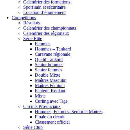
Calendrier des formations
Sport sain et sécuritaire
Location d’équipement
Compétitions
Résultats
Calendrier des championnats
Calendrier des régionaux
Série Élite
Femmes
Hommes – Tankard
Caravane régionale
Qualif Tankard
Senior hommes
Senior femmes
Double Mixte
Maîtres Masculin
Maîtres Féminin
Fauteuil Roulant
Mixte
Curling avec Tige
Circuits Provinciaux
Hommes, Femmes, Senior et Maîtres
Finale du circuit
Classement officiel
Série Club