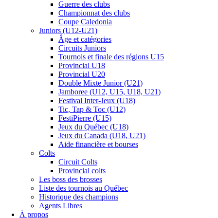
Guerre des clubs
Championnat des clubs
Coupe Caledonia
Juniors (U12-U21)
Âge et catégories
Circuits Juniors
Tournois et finale des régions U15
Provincial U18
Provincial U20
Double Mixte Junior (U21)
Jamboree (U12, U15, U18, U21)
Festival Inter-Jeux (U18)
Tic, Tap & Toc (U12)
FestiPierre (U15)
Jeux du Québec (U18)
Jeux du Canada (U18, U21)
Aide financière et bourses
Colts
Circuit Colts
Provincial colts
Les boss des brosses
Liste des tournois au Québec
Historique des champions
Agents Libres
À propos