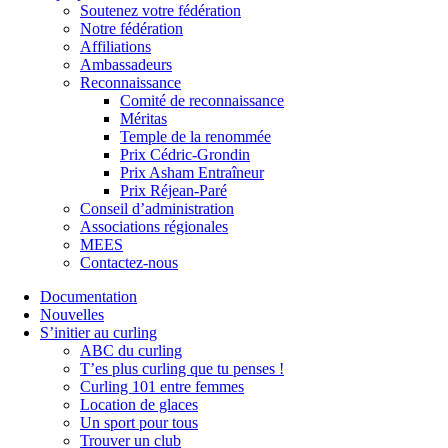
Soutenez votre fédération
Notre fédération
Affiliations
Ambassadeurs
Reconnaissance
Comité de reconnaissance
Méritas
Temple de la renommée
Prix Cédric-Grondin
Prix Asham Entraîneur
Prix Réjean-Paré
Conseil d’administration
Associations régionales
MEES
Contactez-nous
Documentation
Nouvelles
S’initier au curling
ABC du curling
T’es plus curling que tu penses !
Curling 101 entre femmes
Location de glaces
Un sport pour tous
Trouver un club