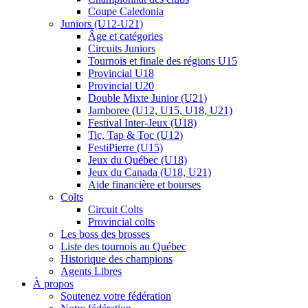
Coupe Caledonia
Juniors (U12-U21)
Âge et catégories
Circuits Juniors
Tournois et finale des régions U15
Provincial U18
Provincial U20
Double Mixte Junior (U21)
Jamboree (U12, U15, U18, U21)
Festival Inter-Jeux (U18)
Tic, Tap & Toc (U12)
FestiPierre (U15)
Jeux du Québec (U18)
Jeux du Canada (U18, U21)
Aide financière et bourses
Colts
Circuit Colts
Provincial colts
Les boss des brosses
Liste des tournois au Québec
Historique des champions
Agents Libres
À propos
Soutenez votre fédération