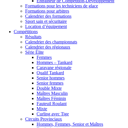
Entraîneur de Compétition-Développement
Formations pour les techniciens de glace
Formations pour arbitres
Calendrier des formations
Sport sain et sécuritaire
Location d’équipement
Compétitions
Résultats
Calendrier des championnats
Calendrier des régionaux
Série Élite
Femmes
Hommes – Tankard
Caravane régionale
Qualif Tankard
Senior hommes
Senior femmes
Double Mixte
Maîtres Masculin
Maîtres Féminin
Fauteuil Roulant
Mixte
Curling avec Tige
Circuits Provinciaux
Hommes, Femmes, Senior et Maîtres