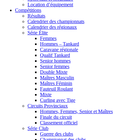
Location d’équipement
Compétitions
Résultats
Calendrier des championnats
Calendrier des régionaux
Série Élite
Femmes
Hommes – Tankard
Caravane régionale
Qualif Tankard
Senior hommes
Senior femmes
Double Mixte
Maîtres Masculin
Maîtres Féminin
Fauteuil Roulant
Mixte
Curling avec Tige
Circuits Provinciaux
Hommes, Femmes, Senior et Maîtres
Finale du circuit
Classement officiel
Série Club
Guerre des clubs
Championnat des clubs