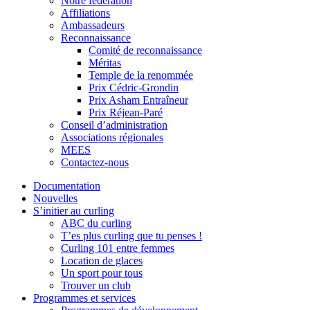
Notre fédération
Affiliations
Ambassadeurs
Reconnaissance
Comité de reconnaissance
Méritas
Temple de la renommée
Prix Cédric-Grondin
Prix Asham Entraîneur
Prix Réjean-Paré
Conseil d’administration
Associations régionales
MEES
Contactez-nous
Documentation
Nouvelles
S’initier au curling
ABC du curling
T’es plus curling que tu penses !
Curling 101 entre femmes
Location de glaces
Un sport pour tous
Trouver un club
Programmes et services