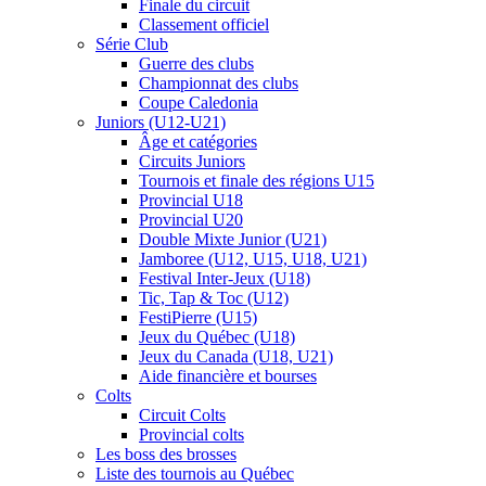
Finale du circuit
Classement officiel
Série Club
Guerre des clubs
Championnat des clubs
Coupe Caledonia
Juniors (U12-U21)
Âge et catégories
Circuits Juniors
Tournois et finale des régions U15
Provincial U18
Provincial U20
Double Mixte Junior (U21)
Jamboree (U12, U15, U18, U21)
Festival Inter-Jeux (U18)
Tic, Tap & Toc (U12)
FestiPierre (U15)
Jeux du Québec (U18)
Jeux du Canada (U18, U21)
Aide financière et bourses
Colts
Circuit Colts
Provincial colts
Les boss des brosses
Liste des tournois au Québec