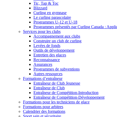
Tic, Tap & Toc
Blizzard
Curling en gymnase
Le curling parascolaire
Programmes U-12 et U-18
Programmes présentés par Curling Canada : Applicat
Services pour les clubs
Accompagnement aux clubs
Construire un club de curling
Levées de fonds
Outils de développement
Entretien des glaces
Reconnaissance
Assurances
Programmes de subventions
Autres ressources
Formations d’entraîneur
Entraîneur de Club Jeunesse
Entraîneur de Club
Entraîneur de Compétition-Introduction
Entraîneur de Compétition-Développement
Formations pour les techniciens de glace
Formations pour arbitres
Calendrier des formations
Sport sain et sécuritaire