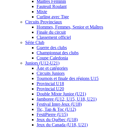
Maîtres Féminin
Fauteuil Roulant
Mixte
Curling avec Tige
Circuits Provinciaux
Hommes, Femmes, Senior et Maîtres
Finale du circuit
Classement officiel
Série Club
Guerre des clubs
Championnat des clubs
Coupe Caledonia
Juniors (U12-U21)
Âge et catégories
Circuits Juniors
Tournois et finale des régions U15
Provincial U18
Provincial U20
Double Mixte Junior (U21)
Jamboree (U12, U15, U18, U21)
Festival Inter-Jeux (U18)
Tic, Tap & Toc (U12)
FestiPierre (U15)
Jeux du Québec (U18)
Jeux du Canada (U18, U21)