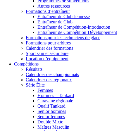
Programmes de subventions
Autres ressources
Formations d’entraîneur
Entraîneur de Club Jeunesse
Entraîneur de Club
Entraîneur de Compétition-Introduction
Entraîneur de Compétition-Développement
Formations pour les techniciens de glace
Formations pour arbitres
Calendrier des formations
Sport sain et sécuritaire
Location d’équipement
Compétitions
Résultats
Calendrier des championnats
Calendrier des régionaux
Série Élite
Femmes
Hommes – Tankard
Caravane régionale
Qualif Tankard
Senior hommes
Senior femmes
Double Mixte
Maîtres Masculin