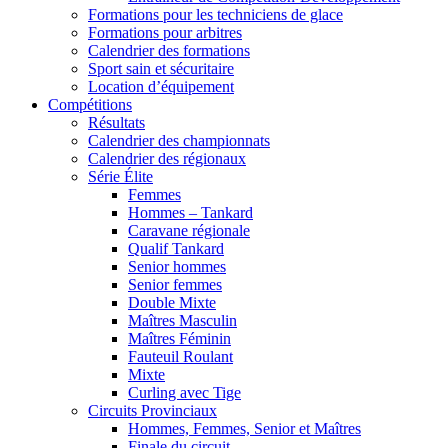
Formations pour les techniciens de glace
Formations pour arbitres
Calendrier des formations
Sport sain et sécuritaire
Location d’équipement
Compétitions
Résultats
Calendrier des championnats
Calendrier des régionaux
Série Élite
Femmes
Hommes – Tankard
Caravane régionale
Qualif Tankard
Senior hommes
Senior femmes
Double Mixte
Maîtres Masculin
Maîtres Féminin
Fauteuil Roulant
Mixte
Curling avec Tige
Circuits Provinciaux
Hommes, Femmes, Senior et Maîtres
Finale du circuit