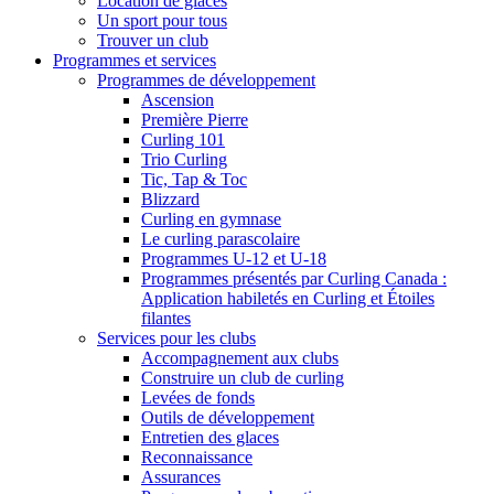
Location de glaces
Un sport pour tous
Trouver un club
Programmes et services
Programmes de développement
Ascension
Première Pierre
Curling 101
Trio Curling
Tic, Tap & Toc
Blizzard
Curling en gymnase
Le curling parascolaire
Programmes U-12 et U-18
Programmes présentés par Curling Canada :
Application habiletés en Curling et Étoiles
filantes
Services pour les clubs
Accompagnement aux clubs
Construire un club de curling
Levées de fonds
Outils de développement
Entretien des glaces
Reconnaissance
Assurances