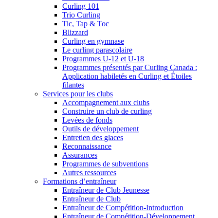
Curling 101
Trio Curling
Tic, Tap & Toc
Blizzard
Curling en gymnase
Le curling parascolaire
Programmes U-12 et U-18
Programmes présentés par Curling Canada :
Application habiletés en Curling et Étoiles
filantes
Services pour les clubs
Accompagnement aux clubs
Construire un club de curling
Levées de fonds
Outils de développement
Entretien des glaces
Reconnaissance
Assurances
Programmes de subventions
Autres ressources
Formations d’entraîneur
Entraîneur de Club Jeunesse
Entraîneur de Club
Entraîneur de Compétition-Introduction
Entraîneur de Compétition-Développement