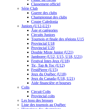
Classement officiel
Série Club
Guerre des clubs
Championnat des clubs
Coupe Caledonia
Juniors (U12-U21)
Âge et catégories
Circuits Juniors
Tournois et finale des régions U15
Provincial U18
Provincial U20
Double Mixte Junior (U21)
Jamboree (U12, U15, U18, U21)
Festival Inter-Jeux (U18)
Tic, Tap & Toc (U12)
FestiPierre (U15)
Jeux du Québec (U18)
Jeux du Canada (U18, U21)
Aide financière et bourses
Colts
Circuit Colts
Provincial colts
Les boss des brosses
Liste des tournois au Québec