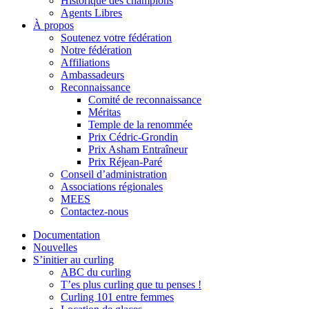
Historique des champions
Agents Libres
À propos
Soutenez votre fédération
Notre fédération
Affiliations
Ambassadeurs
Reconnaissance
Comité de reconnaissance
Méritas
Temple de la renommée
Prix Cédric-Grondin
Prix Asham Entraîneur
Prix Réjean-Paré
Conseil d’administration
Associations régionales
MEES
Contactez-nous
Documentation
Nouvelles
S’initier au curling
ABC du curling
T’es plus curling que tu penses !
Curling 101 entre femmes