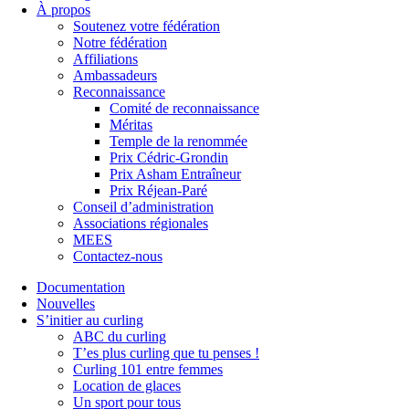
À propos
Soutenez votre fédération
Notre fédération
Affiliations
Ambassadeurs
Reconnaissance
Comité de reconnaissance
Méritas
Temple de la renommée
Prix Cédric-Grondin
Prix Asham Entraîneur
Prix Réjean-Paré
Conseil d’administration
Associations régionales
MEES
Contactez-nous
Documentation
Nouvelles
S’initier au curling
ABC du curling
T’es plus curling que tu penses !
Curling 101 entre femmes
Location de glaces
Un sport pour tous