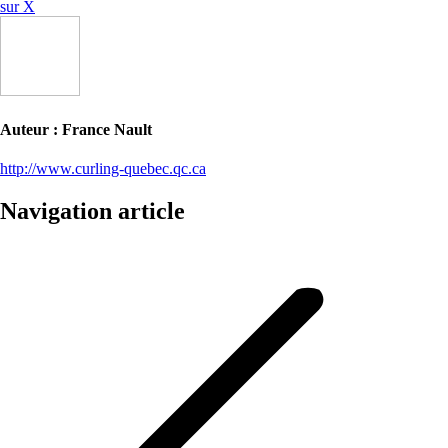
sur X
Auteur :
France Nault
http://www.curling-quebec.qc.ca
Navigation article