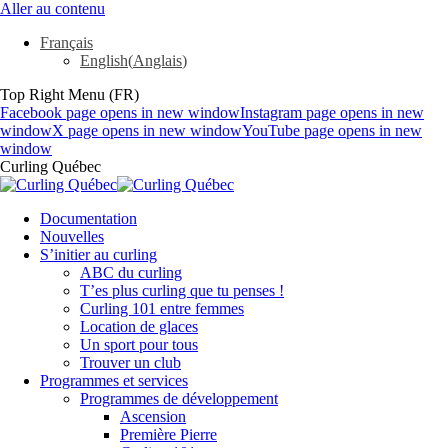
Aller au contenu
Français
English
(
Anglais
)
Top Right Menu (FR)
Facebook page opens in new window
Instagram page opens in new
window
X page opens in new window
YouTube page opens in new
window
Curling Québec
Documentation
Nouvelles
S’initier au curling
ABC du curling
T’es plus curling que tu penses !
Curling 101 entre femmes
Location de glaces
Un sport pour tous
Trouver un club
Programmes et services
Programmes de développement
Ascension
Première Pierre