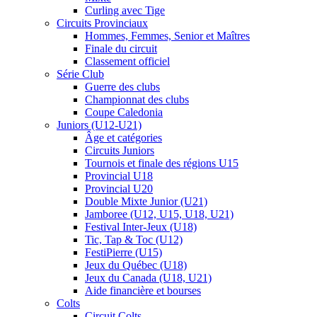
Curling avec Tige
Circuits Provinciaux
Hommes, Femmes, Senior et Maîtres
Finale du circuit
Classement officiel
Série Club
Guerre des clubs
Championnat des clubs
Coupe Caledonia
Juniors (U12-U21)
Âge et catégories
Circuits Juniors
Tournois et finale des régions U15
Provincial U18
Provincial U20
Double Mixte Junior (U21)
Jamboree (U12, U15, U18, U21)
Festival Inter-Jeux (U18)
Tic, Tap & Toc (U12)
FestiPierre (U15)
Jeux du Québec (U18)
Jeux du Canada (U18, U21)
Aide financière et bourses
Colts
Circuit Colts