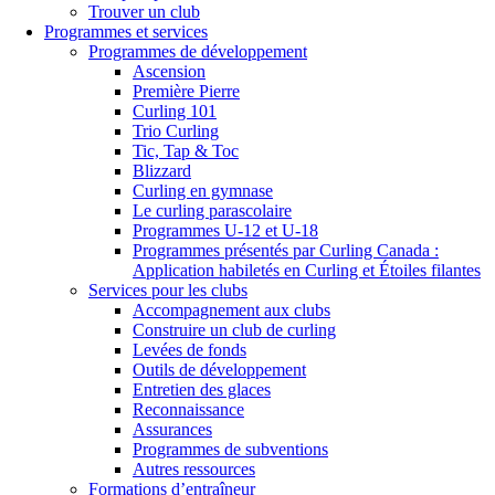
Trouver un club
Programmes et services
Programmes de développement
Ascension
Première Pierre
Curling 101
Trio Curling
Tic, Tap & Toc
Blizzard
Curling en gymnase
Le curling parascolaire
Programmes U-12 et U-18
Programmes présentés par Curling Canada :
Application habiletés en Curling et Étoiles filantes
Services pour les clubs
Accompagnement aux clubs
Construire un club de curling
Levées de fonds
Outils de développement
Entretien des glaces
Reconnaissance
Assurances
Programmes de subventions
Autres ressources
Formations d’entraîneur