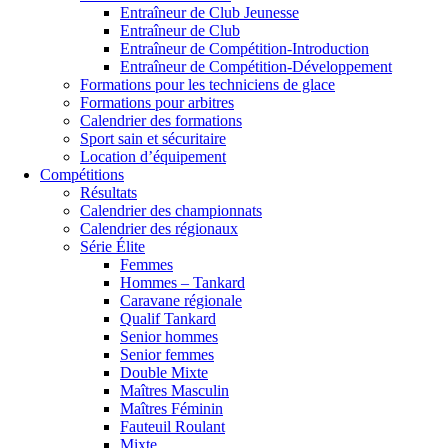
Entraîneur de Club Jeunesse
Entraîneur de Club
Entraîneur de Compétition-Introduction
Entraîneur de Compétition-Développement
Formations pour les techniciens de glace
Formations pour arbitres
Calendrier des formations
Sport sain et sécuritaire
Location d’équipement
Compétitions
Résultats
Calendrier des championnats
Calendrier des régionaux
Série Élite
Femmes
Hommes – Tankard
Caravane régionale
Qualif Tankard
Senior hommes
Senior femmes
Double Mixte
Maîtres Masculin
Maîtres Féminin
Fauteuil Roulant
Mixte