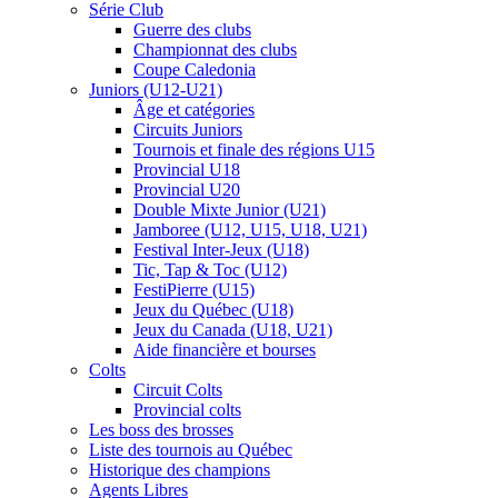
Série Club
Guerre des clubs
Championnat des clubs
Coupe Caledonia
Juniors (U12-U21)
Âge et catégories
Circuits Juniors
Tournois et finale des régions U15
Provincial U18
Provincial U20
Double Mixte Junior (U21)
Jamboree (U12, U15, U18, U21)
Festival Inter-Jeux (U18)
Tic, Tap & Toc (U12)
FestiPierre (U15)
Jeux du Québec (U18)
Jeux du Canada (U18, U21)
Aide financière et bourses
Colts
Circuit Colts
Provincial colts
Les boss des brosses
Liste des tournois au Québec
Historique des champions
Agents Libres