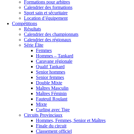
Formations pour arbitres
Calendrier des formations
Sport sain et sécuritaire
Location d’équipement
Compétitions
Résultats
Calendrier des championnats
Calendrier des régionaux
Série Élite
Femmes
Hommes – Tankard
Caravane régionale
Qualif Tankard
Senior hommes
Senior femmes
Double Mixte
Maîtres Masculin
Maîtres Féminin
Fauteuil Roulant
Mixte
Curling avec Tige
Circuits Provinciaux
Hommes, Femmes, Senior et Maîtres
Finale du circuit
Classement officiel