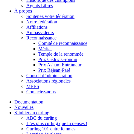
Historique des champions
Agents Libres
À propos
Soutenez votre fédération
Notre fédération
Affiliations
Ambassadeurs
Reconnaissance
Comité de reconnaissance
Méritas
Temple de la renommée
Prix Cédric-Grondin
Prix Asham Entraîneur
Prix Réjean-Paré
Conseil d’administration
Associations régionales
MEES
Contactez-nous
Documentation
Nouvelles
S’initier au curling
ABC du curling
T’es plus curling que tu penses !
Curling 101 entre femmes