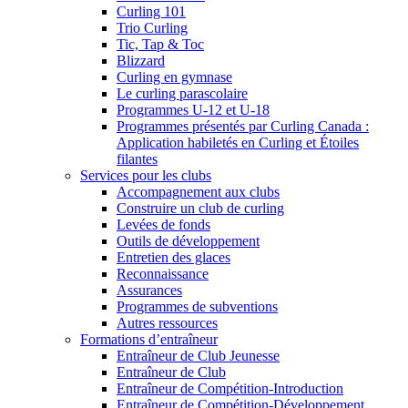
Curling 101
Trio Curling
Tic, Tap & Toc
Blizzard
Curling en gymnase
Le curling parascolaire
Programmes U-12 et U-18
Programmes présentés par Curling Canada :
Application habiletés en Curling et Étoiles
filantes
Services pour les clubs
Accompagnement aux clubs
Construire un club de curling
Levées de fonds
Outils de développement
Entretien des glaces
Reconnaissance
Assurances
Programmes de subventions
Autres ressources
Formations d’entraîneur
Entraîneur de Club Jeunesse
Entraîneur de Club
Entraîneur de Compétition-Introduction
Entraîneur de Compétition-Développement