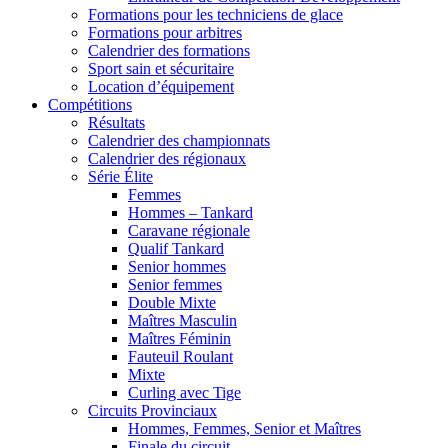
Formations pour les techniciens de glace
Formations pour arbitres
Calendrier des formations
Sport sain et sécuritaire
Location d’équipement
Compétitions
Résultats
Calendrier des championnats
Calendrier des régionaux
Série Élite
Femmes
Hommes – Tankard
Caravane régionale
Qualif Tankard
Senior hommes
Senior femmes
Double Mixte
Maîtres Masculin
Maîtres Féminin
Fauteuil Roulant
Mixte
Curling avec Tige
Circuits Provinciaux
Hommes, Femmes, Senior et Maîtres
Finale du circuit