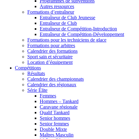
Programmes de subventions
Autres ressources
Formations d’entraîneur
Entraîneur de Club Jeunesse
Entraîneur de Club
Entraîneur de Compétition-Introduction
Entraîneur de Compétition-Développement
Formations pour les techniciens de glace
Formations pour arbitres
Calendrier des formations
Sport sain et sécuritaire
Location d’équipement
Compétitions
Résultats
Calendrier des championnats
Calendrier des régionaux
Série Élite
Femmes
Hommes – Tankard
Caravane régionale
Qualif Tankard
Senior hommes
Senior femmes
Double Mixte
Maîtres Masculin