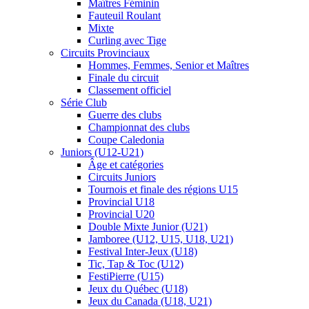
Maîtres Féminin
Fauteuil Roulant
Mixte
Curling avec Tige
Circuits Provinciaux
Hommes, Femmes, Senior et Maîtres
Finale du circuit
Classement officiel
Série Club
Guerre des clubs
Championnat des clubs
Coupe Caledonia
Juniors (U12-U21)
Âge et catégories
Circuits Juniors
Tournois et finale des régions U15
Provincial U18
Provincial U20
Double Mixte Junior (U21)
Jamboree (U12, U15, U18, U21)
Festival Inter-Jeux (U18)
Tic, Tap & Toc (U12)
FestiPierre (U15)
Jeux du Québec (U18)
Jeux du Canada (U18, U21)