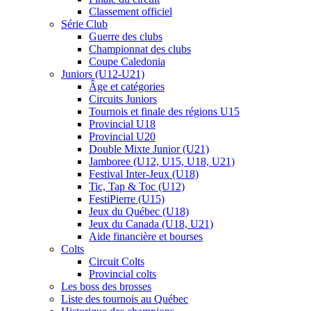
Classement officiel
Série Club
Guerre des clubs
Championnat des clubs
Coupe Caledonia
Juniors (U12-U21)
Âge et catégories
Circuits Juniors
Tournois et finale des régions U15
Provincial U18
Provincial U20
Double Mixte Junior (U21)
Jamboree (U12, U15, U18, U21)
Festival Inter-Jeux (U18)
Tic, Tap & Toc (U12)
FestiPierre (U15)
Jeux du Québec (U18)
Jeux du Canada (U18, U21)
Aide financière et bourses
Colts
Circuit Colts
Provincial colts
Les boss des brosses
Liste des tournois au Québec