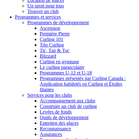
Location de glaces
Un sport pour tous
Trouver un club
Programmes et services
Programmes de développement
Ascension
Première Pierre
Curling 101
Trio Curling
Tic, Tap & Toc
Blizzard
Curling en gymnase
Le curling parascolaire
Programmes U-12 et U-18
Programmes présentés par Curling Canada :
Application habiletés en Curling et Étoiles
filantes
Services pour les clubs
Accompagnement aux clubs
Construire un club de curling
Levées de fonds
Outils de développement
Entretien des glaces
Reconnaissance
Assurances