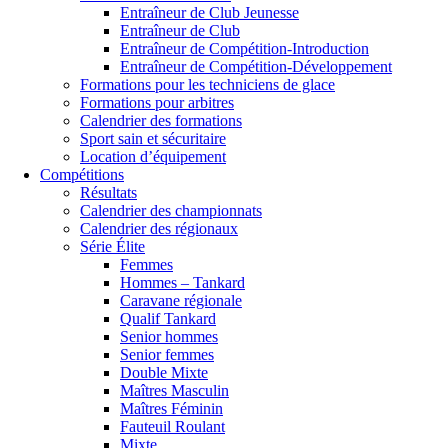
Entraîneur de Club Jeunesse
Entraîneur de Club
Entraîneur de Compétition-Introduction
Entraîneur de Compétition-Développement
Formations pour les techniciens de glace
Formations pour arbitres
Calendrier des formations
Sport sain et sécuritaire
Location d’équipement
Compétitions
Résultats
Calendrier des championnats
Calendrier des régionaux
Série Élite
Femmes
Hommes – Tankard
Caravane régionale
Qualif Tankard
Senior hommes
Senior femmes
Double Mixte
Maîtres Masculin
Maîtres Féminin
Fauteuil Roulant
Mixte