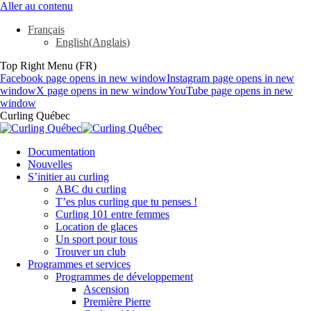
Aller au contenu
Français
English
(
Anglais
)
Top Right Menu (FR)
Facebook page opens in new window
Instagram page opens in new
window
X page opens in new window
YouTube page opens in new
window
Curling Québec
Documentation
Nouvelles
S’initier au curling
ABC du curling
T’es plus curling que tu penses !
Curling 101 entre femmes
Location de glaces
Un sport pour tous
Trouver un club
Programmes et services
Programmes de développement
Ascension
Première Pierre