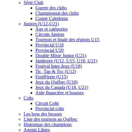
Série Club
Guerre des clubs
Championnat des clubs
Coupe Caledonia
Juniors (U12-U21)
Âge et catégories
Circuits Juniors
Tournois et finale des régions U15
Provincial U18
Provincial U20
Double Mixte Junior (U21)
Jamboree (U12, U15, U18, U21)
Festival Inter-Jeux (U18)
Tic, Tap & Toc (U12)
FestiPierre (U15)
Jeux du Québec (U18)
Jeux du Canada (U18, U21)
Aide financière et bourses
Colts
Circuit Colts
Provincial colts
Les boss des brosses
Liste des tournois au Québec
Historique des champions
Agents Libres