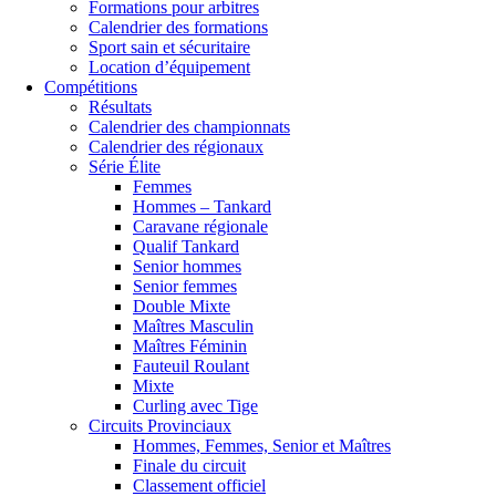
Formations pour arbitres
Calendrier des formations
Sport sain et sécuritaire
Location d’équipement
Compétitions
Résultats
Calendrier des championnats
Calendrier des régionaux
Série Élite
Femmes
Hommes – Tankard
Caravane régionale
Qualif Tankard
Senior hommes
Senior femmes
Double Mixte
Maîtres Masculin
Maîtres Féminin
Fauteuil Roulant
Mixte
Curling avec Tige
Circuits Provinciaux
Hommes, Femmes, Senior et Maîtres
Finale du circuit
Classement officiel