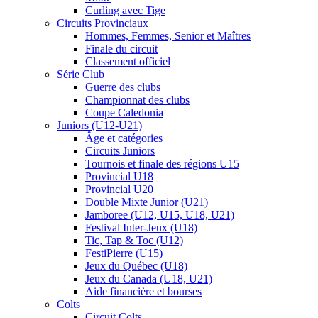
Curling avec Tige
Circuits Provinciaux
Hommes, Femmes, Senior et Maîtres
Finale du circuit
Classement officiel
Série Club
Guerre des clubs
Championnat des clubs
Coupe Caledonia
Juniors (U12-U21)
Âge et catégories
Circuits Juniors
Tournois et finale des régions U15
Provincial U18
Provincial U20
Double Mixte Junior (U21)
Jamboree (U12, U15, U18, U21)
Festival Inter-Jeux (U18)
Tic, Tap & Toc (U12)
FestiPierre (U15)
Jeux du Québec (U18)
Jeux du Canada (U18, U21)
Aide financière et bourses
Colts
Circuit Colts