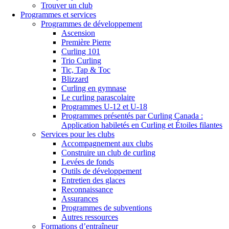
Trouver un club
Programmes et services
Programmes de développement
Ascension
Première Pierre
Curling 101
Trio Curling
Tic, Tap & Toc
Blizzard
Curling en gymnase
Le curling parascolaire
Programmes U-12 et U-18
Programmes présentés par Curling Canada :
Application habiletés en Curling et Étoiles filantes
Services pour les clubs
Accompagnement aux clubs
Construire un club de curling
Levées de fonds
Outils de développement
Entretien des glaces
Reconnaissance
Assurances
Programmes de subventions
Autres ressources
Formations d’entraîneur