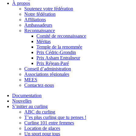
À propos
Soutenez votre fédération
Notre fédération
Affiliations
Ambassadeurs
Reconnaissance
Comité de reconnaissance
Méritas
Temple de la renommée
Prix Cédric-Grondin
Prix Asham Entraîneur
Prix Réjean-Paré
Conseil d’administration
Associations régionales
MEES
Contactez-nous
Documentation
Nouvelles
S’initier au curling
ABC du curling
T’es plus curling que tu penses !
Curling 101 entre femmes
Location de glaces
Un sport pour tous