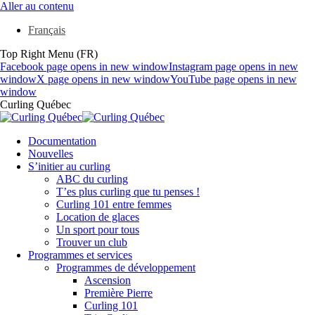
Aller au contenu
Français
Top Right Menu (FR)
Facebook page opens in new window
Instagram page opens in new
window
X page opens in new window
YouTube page opens in new
window
Curling Québec
Documentation
Nouvelles
S’initier au curling
ABC du curling
T’es plus curling que tu penses !
Curling 101 entre femmes
Location de glaces
Un sport pour tous
Trouver un club
Programmes et services
Programmes de développement
Ascension
Première Pierre
Curling 101