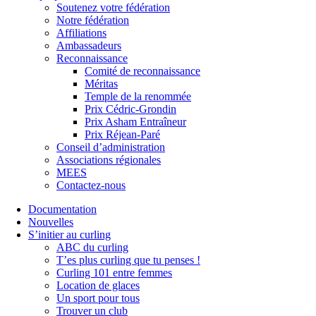
Soutenez votre fédération
Notre fédération
Affiliations
Ambassadeurs
Reconnaissance
Comité de reconnaissance
Méritas
Temple de la renommée
Prix Cédric-Grondin
Prix Asham Entraîneur
Prix Réjean-Paré
Conseil d’administration
Associations régionales
MEES
Contactez-nous
Documentation
Nouvelles
S’initier au curling
ABC du curling
T’es plus curling que tu penses !
Curling 101 entre femmes
Location de glaces
Un sport pour tous
Trouver un club