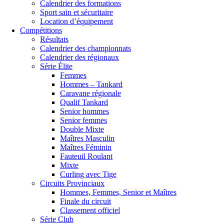
Calendrier des formations
Sport sain et sécuritaire
Location d’équipement
Compétitions
Résultats
Calendrier des championnats
Calendrier des régionaux
Série Élite
Femmes
Hommes – Tankard
Caravane régionale
Qualif Tankard
Senior hommes
Senior femmes
Double Mixte
Maîtres Masculin
Maîtres Féminin
Fauteuil Roulant
Mixte
Curling avec Tige
Circuits Provinciaux
Hommes, Femmes, Senior et Maîtres
Finale du circuit
Classement officiel
Série Club