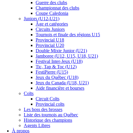
Guerre des clubs
Championnat des clubs
Coupe Caledonia
Juniors (U12-U21)
Âge et catégories
Circuits Juniors
Tournois et finale des régions U15
Provincial U18
Provincial U20
Double Mixte Junior (U21)
Jamboree (U12, U15, U18, U21)
Festival Inter-Jeux (U18)
Tic, Tap & Toc (U12)
FestiPierre (U15)
Jeux du Québec (U18)
Jeux du Canada (U18, U21)
Aide financière et bourses
Colts
Circuit Colts
Provincial colts
Les boss des brosses
Liste des tournois au Québec
Historique des champions
Agents Libres
À propos