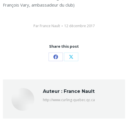
François Vary, ambassadeur du club)
Par
France Nault
12 décembre 2017
Share this post
Partager
Partager
sur
sur
Facebook
X
Auteur :
France Nault
http://www.curling-quebec.qc.ca