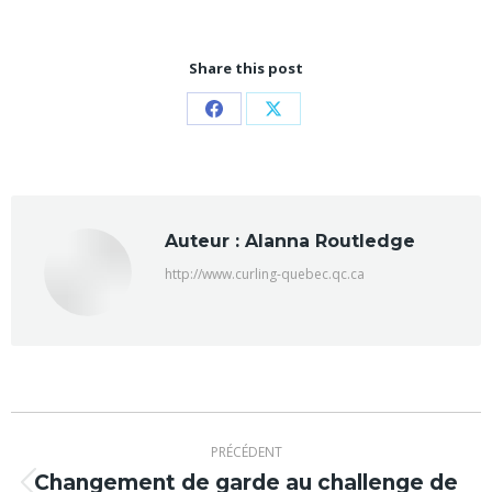
Share this post
Partager
Partager
sur
sur
Facebook
X
Auteur :
Alanna Routledge
http://www.curling-quebec.qc.ca
Navigation
PRÉCÉDENT
article
Changement de garde au challenge de