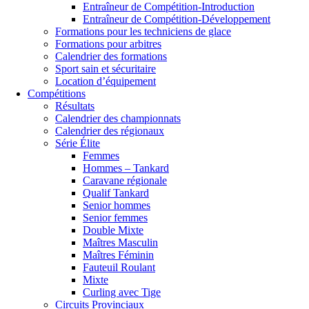
Entraîneur de Compétition-Introduction
Entraîneur de Compétition-Développement
Formations pour les techniciens de glace
Formations pour arbitres
Calendrier des formations
Sport sain et sécuritaire
Location d’équipement
Compétitions
Résultats
Calendrier des championnats
Calendrier des régionaux
Série Élite
Femmes
Hommes – Tankard
Caravane régionale
Qualif Tankard
Senior hommes
Senior femmes
Double Mixte
Maîtres Masculin
Maîtres Féminin
Fauteuil Roulant
Mixte
Curling avec Tige
Circuits Provinciaux