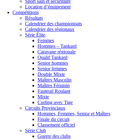
Sport sain et sécuritaire
Location d’équipement
Compétitions
Résultats
Calendrier des championnats
Calendrier des régionaux
Série Élite
Femmes
Hommes – Tankard
Caravane régionale
Qualif Tankard
Senior hommes
Senior femmes
Double Mixte
Maîtres Masculin
Maîtres Féminin
Fauteuil Roulant
Mixte
Curling avec Tige
Circuits Provinciaux
Hommes, Femmes, Senior et Maîtres
Finale du circuit
Classement officiel
Série Club
Guerre des clubs