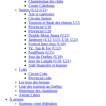
Championnat des clubs
Coupe Caledonia
Juniors (U12-U21)
Âge et catégories
Circuits Juniors
Tournois et finale des régions U15
Provincial U18
Provincial U20
Double Mixte Junior (U21)
Jamboree (U12, U15, U18, U21)
Festival Inter-Jeux (U18)
Tic, Tap & Toc (U12)
FestiPierre (U15)
Jeux du Québec (U18)
Jeux du Canada (U18, U21)
Aide financière et bourses
Colts
Circuit Colts
Provincial colts
Les boss des brosses
Liste des tournois au Québec
Historique des champions
Agents Libres
À propos
Soutenez votre fédération