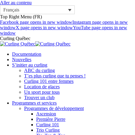
Aller au contenu
Français
Top Right Menu (FR)
Facebook page opens in new window
Instagram page opens in new
window
X page opens in new window
YouTube page opens in new
window
Curling Québec
Documentation
Nouvelles
S’initier au curling
ABC du curling
T’es plus curling que tu penses !
Curling 101 entre femmes
Location de glaces
Un sport pour tous
Trouver un club
Programmes et services
Programmes de développement
Ascension
Première Pierre
Curling 101
Trio Curling