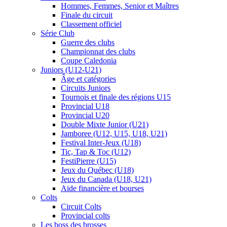
Hommes, Femmes, Senior et Maîtres
Finale du circuit
Classement officiel
Série Club
Guerre des clubs
Championnat des clubs
Coupe Caledonia
Juniors (U12-U21)
Âge et catégories
Circuits Juniors
Tournois et finale des régions U15
Provincial U18
Provincial U20
Double Mixte Junior (U21)
Jamboree (U12, U15, U18, U21)
Festival Inter-Jeux (U18)
Tic, Tap & Toc (U12)
FestiPierre (U15)
Jeux du Québec (U18)
Jeux du Canada (U18, U21)
Aide financière et bourses
Colts
Circuit Colts
Provincial colts
Les boss des brosses