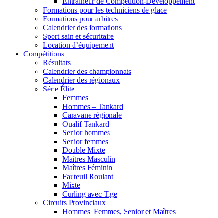
Entraîneur de Compétition-Développement
Formations pour les techniciens de glace
Formations pour arbitres
Calendrier des formations
Sport sain et sécuritaire
Location d’équipement
Compétitions
Résultats
Calendrier des championnats
Calendrier des régionaux
Série Élite
Femmes
Hommes – Tankard
Caravane régionale
Qualif Tankard
Senior hommes
Senior femmes
Double Mixte
Maîtres Masculin
Maîtres Féminin
Fauteuil Roulant
Mixte
Curling avec Tige
Circuits Provinciaux
Hommes, Femmes, Senior et Maîtres