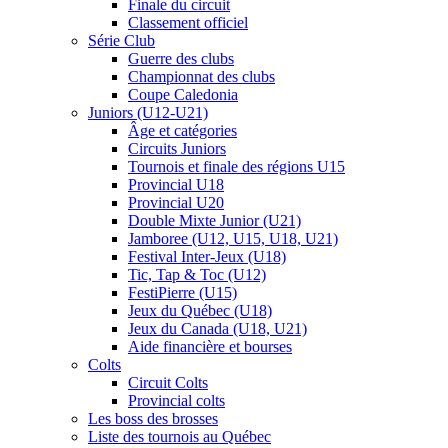
Finale du circuit
Classement officiel
Série Club
Guerre des clubs
Championnat des clubs
Coupe Caledonia
Juniors (U12-U21)
Âge et catégories
Circuits Juniors
Tournois et finale des régions U15
Provincial U18
Provincial U20
Double Mixte Junior (U21)
Jamboree (U12, U15, U18, U21)
Festival Inter-Jeux (U18)
Tic, Tap & Toc (U12)
FestiPierre (U15)
Jeux du Québec (U18)
Jeux du Canada (U18, U21)
Aide financière et bourses
Colts
Circuit Colts
Provincial colts
Les boss des brosses
Liste des tournois au Québec