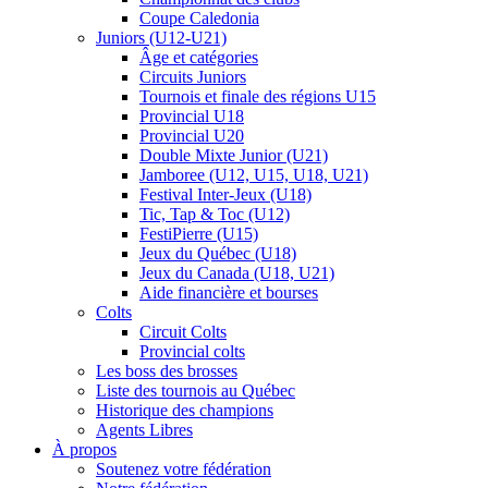
Coupe Caledonia
Juniors (U12-U21)
Âge et catégories
Circuits Juniors
Tournois et finale des régions U15
Provincial U18
Provincial U20
Double Mixte Junior (U21)
Jamboree (U12, U15, U18, U21)
Festival Inter-Jeux (U18)
Tic, Tap & Toc (U12)
FestiPierre (U15)
Jeux du Québec (U18)
Jeux du Canada (U18, U21)
Aide financière et bourses
Colts
Circuit Colts
Provincial colts
Les boss des brosses
Liste des tournois au Québec
Historique des champions
Agents Libres
À propos
Soutenez votre fédération