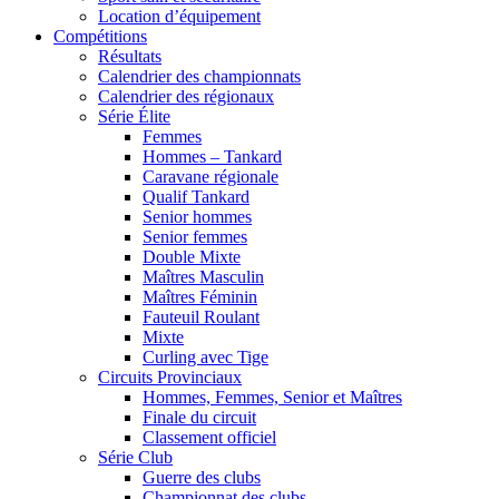
Location d’équipement
Compétitions
Résultats
Calendrier des championnats
Calendrier des régionaux
Série Élite
Femmes
Hommes – Tankard
Caravane régionale
Qualif Tankard
Senior hommes
Senior femmes
Double Mixte
Maîtres Masculin
Maîtres Féminin
Fauteuil Roulant
Mixte
Curling avec Tige
Circuits Provinciaux
Hommes, Femmes, Senior et Maîtres
Finale du circuit
Classement officiel
Série Club
Guerre des clubs
Championnat des clubs