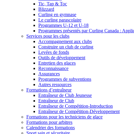
Tic, Tap & Toc
Blizzard
Curling en gymnase
Le curling parascolaire
Programmes U-12 et U-18
Programmes présentés par Curling Canada : Applicat
Services pour les clubs
Accompagnement aux clubs
Construire un club de curling
Levées de fonds
Outils de développement
Entretien des glaces
Reconnaissance
Assurances
Programmes de subventions
Autres ressources
Formations d’entraîneur
Entraîneur de Club Jeunesse
Entraîneur de Club
Entraîneur de Compétition-Introduction
Entraîneur de Compétition-Développement
Formations pour les techniciens de glace
Formations pour arbitres
Calendrier des formations
Sport sain et sécuritaire