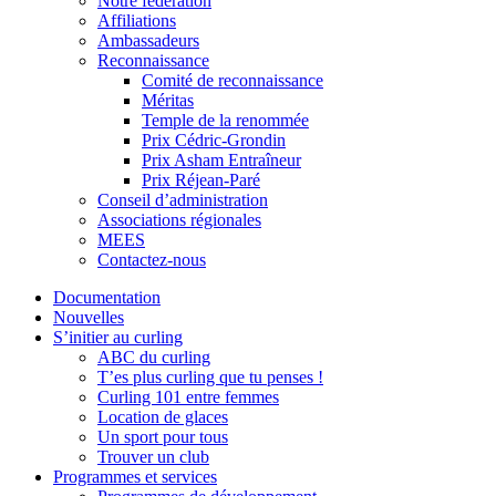
Notre fédération
Affiliations
Ambassadeurs
Reconnaissance
Comité de reconnaissance
Méritas
Temple de la renommée
Prix Cédric-Grondin
Prix Asham Entraîneur
Prix Réjean-Paré
Conseil d’administration
Associations régionales
MEES
Contactez-nous
Documentation
Nouvelles
S’initier au curling
ABC du curling
T’es plus curling que tu penses !
Curling 101 entre femmes
Location de glaces
Un sport pour tous
Trouver un club
Programmes et services