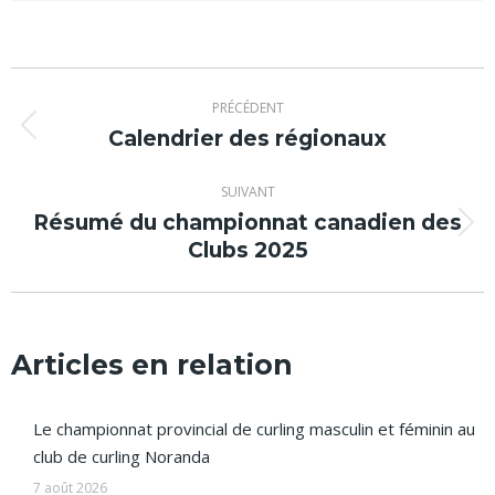
Navigation
PRÉCÉDENT
article
Calendrier des régionaux
Article
précédent
:
SUIVANT
Résumé du championnat canadien des
Article
Clubs 2025
suivant
:
Articles en relation
Le championnat provincial de curling masculin et féminin au
club de curling Noranda
7 août 2026