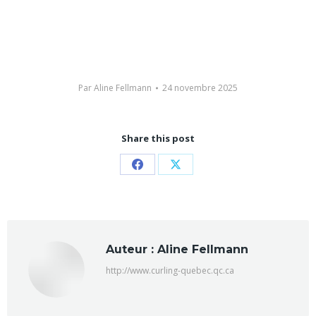
Par
Aline Fellmann
24 novembre 2025
Share this post
Partager
Partager
sur
sur
Facebook
X
Auteur :
Aline Fellmann
http://www.curling-quebec.qc.ca