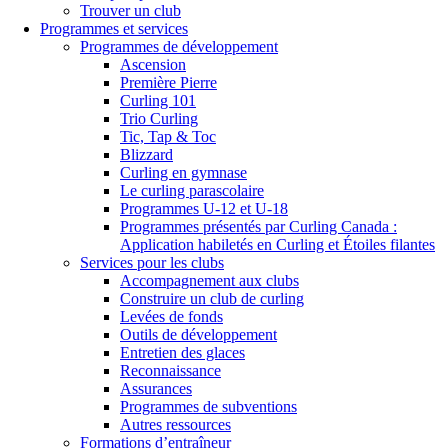
Trouver un club
Programmes et services
Programmes de développement
Ascension
Première Pierre
Curling 101
Trio Curling
Tic, Tap & Toc
Blizzard
Curling en gymnase
Le curling parascolaire
Programmes U-12 et U-18
Programmes présentés par Curling Canada :
Application habiletés en Curling et Étoiles filantes
Services pour les clubs
Accompagnement aux clubs
Construire un club de curling
Levées de fonds
Outils de développement
Entretien des glaces
Reconnaissance
Assurances
Programmes de subventions
Autres ressources
Formations d’entraîneur