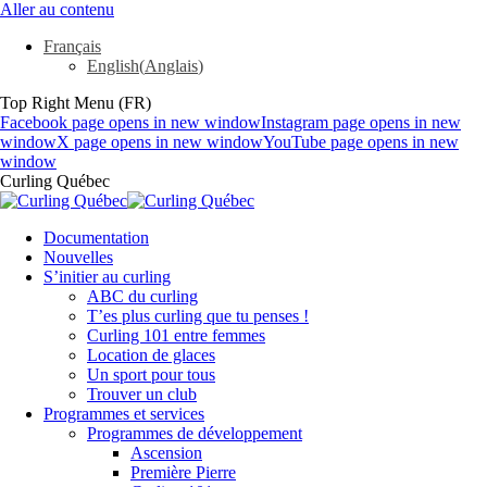
Aller au contenu
Français
English
(
Anglais
)
Top Right Menu (FR)
Facebook page opens in new window
Instagram page opens in new
window
X page opens in new window
YouTube page opens in new
window
Curling Québec
Documentation
Nouvelles
S’initier au curling
ABC du curling
T’es plus curling que tu penses !
Curling 101 entre femmes
Location de glaces
Un sport pour tous
Trouver un club
Programmes et services
Programmes de développement
Ascension
Première Pierre