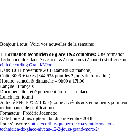
Bonjour à tous. Voici vos nouvelles de la semaine:
1- Formation technicien de glace 1&2 combinés:
Une formation
Technicien de Glace Niveaux 1&2 combinés (2 jours) est offerte au
club de curling Grand-Mère
Date: 10-11 novembre 2018 (samedi&dimanche)
Coût: 300$ + taxes (344.93$ pour les 2 jours de formation)
Horaire: samedi & dimanche – 9h00 à 17h00
Langue : Français
Documentation et équipement fournis sur place
Lunch non fourni
Activité PNCE #5271855 (donne 3 crédits aux entraîneurs pour leur
maintenance de certification)
Formateur : Frédéric Joannette
Date limite d’inscription : lundi 5 novembre 2018
Pour s’inscrire :
https://curling-quebec.qc.ca/event/formation-
technicien-de-glace-niveau-12-2-jours-grand-mere-2/