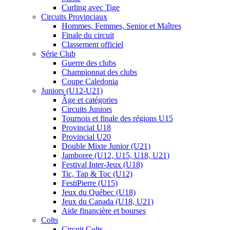
Curling avec Tige
Circuits Provinciaux
Hommes, Femmes, Senior et Maîtres
Finale du circuit
Classement officiel
Série Club
Guerre des clubs
Championnat des clubs
Coupe Caledonia
Juniors (U12-U21)
Âge et catégories
Circuits Juniors
Tournois et finale des régions U15
Provincial U18
Provincial U20
Double Mixte Junior (U21)
Jamboree (U12, U15, U18, U21)
Festival Inter-Jeux (U18)
Tic, Tap & Toc (U12)
FestiPierre (U15)
Jeux du Québec (U18)
Jeux du Canada (U18, U21)
Aide financière et bourses
Colts
Circuit Colts