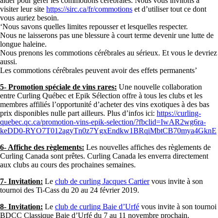
aider pour gérer les commotions cérébrales. Nous vous invitons à
visiter leur site
https://sirc.ca/fr/commotions
et d’utiliser tout ce dont
vous auriez besoin.
‘Nous savons quelles limites repousser et lesquelles respecter.
Nous ne laisserons pas une blessure à court terme devenir une lutte de
longue haleine.
Nous prenons les commotions cérébrales au sérieux. Et vous le devriez
aussi.
Les commotions cérébrales peuvent avoir des effets permanents’
5- Promotion spéciale de vins rares:
Une nouvelle collaboration
entre Curling Québec et Epik Sélection offre à tous les clubs et les
membres affiliés l’opportunité d’acheter des vins exotiques à des bas
prix disponibles nulle part ailleurs. Plus d’infos ici:
https://curling-
quebec.qc.ca/promotion-vins-epik-selection/?fbclid=IwAR2wg6ra-
keDD0-RYO7T012agyTn0z7YgxEndkw1BRqiMbtCB70mya4GknE
6- Affiche des règlements:
Les nouvelles affiches des règlements de
Curling Canada sont prêtes. Curling Canada les enverra directement
aux clubs au cours des prochaines semaines.
7- Invitation:
Le
club de curling Jacques Cartier
vous invite à son
tournoi des Ti-Cass du 20 au 24 février 2019.
8- Invitation:
Le
club de curling Baie d’Urfé
vous invite à son tournoi
BDCC Classique Baie d’Urfé du 7 au 11 novembre prochain.