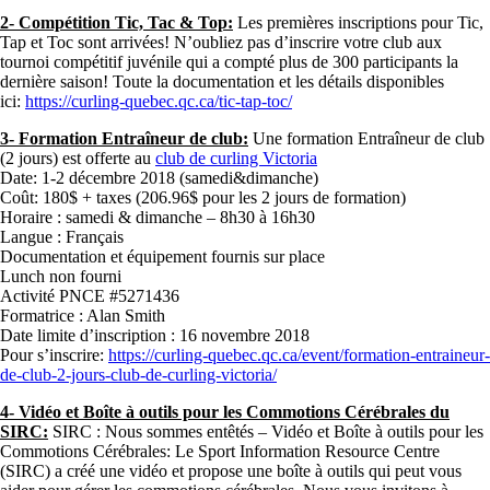
2- Compétition Tic, Tac & Top:
Les premières inscriptions pour Tic,
Tap et Toc sont arrivées! N’oubliez pas d’inscrire votre club aux
tournoi compétitif juvénile qui a compté plus de 300 participants la
dernière saison! Toute la documentation et les détails disponibles
ici:
https://curling-quebec.qc.ca/tic-tap-toc/
3- Formation Entraîneur de club:
Une formation Entraîneur de club
(2 jours) est offerte au
club de curling Victoria
Date: 1-2 décembre 2018 (samedi&dimanche)
Coût: 180$ + taxes (206.96$ pour les 2 jours de formation)
Horaire : samedi & dimanche – 8h30 à 16h30
Langue : Français
Documentation et équipement fournis sur place
Lunch non fourni
Activité PNCE #5271436
Formatrice : Alan Smith
Date limite d’inscription : 16 novembre 2018
Pour s’inscrire:
https://curling-quebec.qc.ca/event/formation-entraineur-
de-club-2-jours-club-de-curling-victoria/
4- Vidéo et Boîte à outils pour les Commotions Cérébrales du
SIRC:
SIRC : Nous sommes entêtés – Vidéo et Boîte à outils pour les
Commotions Cérébrales: Le Sport Information Resource Centre
(SIRC) a créé une vidéo et propose une boîte à outils qui peut vous