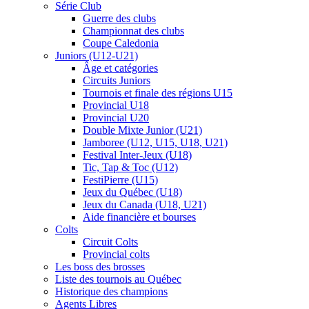
Série Club
Guerre des clubs
Championnat des clubs
Coupe Caledonia
Juniors (U12-U21)
Âge et catégories
Circuits Juniors
Tournois et finale des régions U15
Provincial U18
Provincial U20
Double Mixte Junior (U21)
Jamboree (U12, U15, U18, U21)
Festival Inter-Jeux (U18)
Tic, Tap & Toc (U12)
FestiPierre (U15)
Jeux du Québec (U18)
Jeux du Canada (U18, U21)
Aide financière et bourses
Colts
Circuit Colts
Provincial colts
Les boss des brosses
Liste des tournois au Québec
Historique des champions
Agents Libres