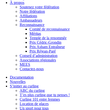
À propos
Soutenez votre fédération
Notre fédération
Affiliations
Ambassadeurs
Reconnaissance
Comité de reconnaissance
Méritas
Temple de la renommée
Prix Cédric-Grondin
Prix Asham Entraîneur
Prix Réjean-Paré
Conseil d’administration
Associations régionales
MEES
Contactez-nous
Documentation
Nouvelles
S’initier au curling
ABC du curling
T’es plus curling que tu penses !
Curling 101 entre femmes
Location de glaces
Un sport pour tous