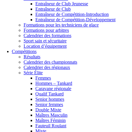
Entraîneur de Club Jeunesse
Entraîneur de Club
Entraîneur de Compétition-Introduction
Entraîneur de Compétition-Développement
Formations pour les techniciens de glace
Formations pour arbitres
Calendrier des formations
Sport sain et sécuritaire
Location d’équipement
Compétitions
Résultats
Calendrier des championnats
Calendrier des régionaux
Série Élite
Femmes
Hommes – Tankard
Caravane régionale
Qualif Tankard
Senior hommes
Senior femmes
Double Mixte
Maîtres Masculin
Maîtres Féminin
Fauteuil Roulant
Mixte