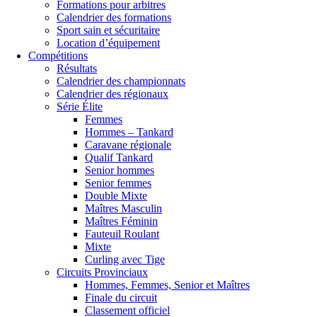
Formations pour arbitres
Calendrier des formations
Sport sain et sécuritaire
Location d’équipement
Compétitions
Résultats
Calendrier des championnats
Calendrier des régionaux
Série Élite
Femmes
Hommes – Tankard
Caravane régionale
Qualif Tankard
Senior hommes
Senior femmes
Double Mixte
Maîtres Masculin
Maîtres Féminin
Fauteuil Roulant
Mixte
Curling avec Tige
Circuits Provinciaux
Hommes, Femmes, Senior et Maîtres
Finale du circuit
Classement officiel