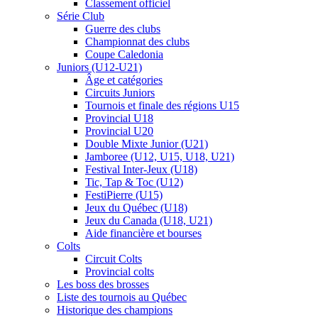
Classement officiel
Série Club
Guerre des clubs
Championnat des clubs
Coupe Caledonia
Juniors (U12-U21)
Âge et catégories
Circuits Juniors
Tournois et finale des régions U15
Provincial U18
Provincial U20
Double Mixte Junior (U21)
Jamboree (U12, U15, U18, U21)
Festival Inter-Jeux (U18)
Tic, Tap & Toc (U12)
FestiPierre (U15)
Jeux du Québec (U18)
Jeux du Canada (U18, U21)
Aide financière et bourses
Colts
Circuit Colts
Provincial colts
Les boss des brosses
Liste des tournois au Québec
Historique des champions