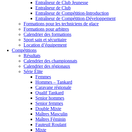
Entraîneur de Club Jeunesse
Entraîneur de Club
Entraîneur de Compétition-Introduction
Entraîneur de Compétition-Développement
Formations pour les techniciens de glace
Formations pour arbitres
Calendrier des formations
Sport sain et sécuritaire
Location d’équipement
Compétitions
Résultats
Calendrier des championnats
Calendrier des régionaux
Série Élite
Femmes
Hommes – Tankard
Caravane régionale
Qualif Tankard
Senior hommes
Senior femmes
Double Mixte
Maîtres Masculin
Maîtres Féminin
Fauteuil Roulant
Mixte