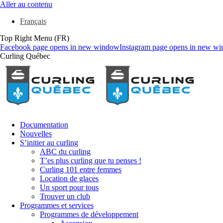
Aller au contenu
Français
Top Right Menu (FR)
Facebook page opens in new window
Instagram page opens in new w
Curling Québec
Documentation
Nouvelles
S’initier au curling
ABC du curling
T’es plus curling que tu penses !
Curling 101 entre femmes
Location de glaces
Un sport pour tous
Trouver un club
Programmes et services
Programmes de développement