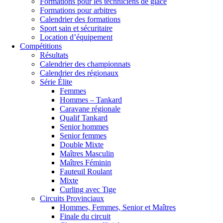
Formations pour les techniciens de glace
Formations pour arbitres
Calendrier des formations
Sport sain et sécuritaire
Location d’équipement
Compétitions
Résultats
Calendrier des championnats
Calendrier des régionaux
Série Élite
Femmes
Hommes – Tankard
Caravane régionale
Qualif Tankard
Senior hommes
Senior femmes
Double Mixte
Maîtres Masculin
Maîtres Féminin
Fauteuil Roulant
Mixte
Curling avec Tige
Circuits Provinciaux
Hommes, Femmes, Senior et Maîtres
Finale du circuit