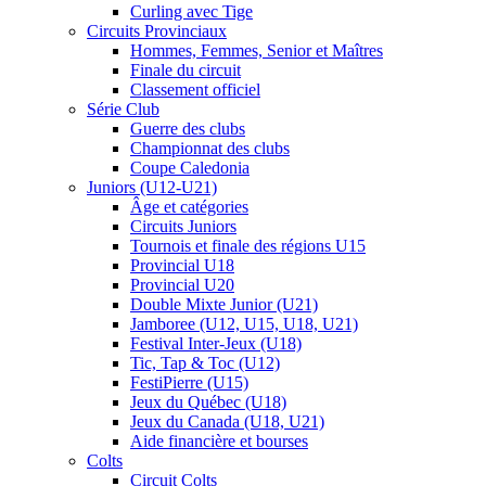
Curling avec Tige
Circuits Provinciaux
Hommes, Femmes, Senior et Maîtres
Finale du circuit
Classement officiel
Série Club
Guerre des clubs
Championnat des clubs
Coupe Caledonia
Juniors (U12-U21)
Âge et catégories
Circuits Juniors
Tournois et finale des régions U15
Provincial U18
Provincial U20
Double Mixte Junior (U21)
Jamboree (U12, U15, U18, U21)
Festival Inter-Jeux (U18)
Tic, Tap & Toc (U12)
FestiPierre (U15)
Jeux du Québec (U18)
Jeux du Canada (U18, U21)
Aide financière et bourses
Colts
Circuit Colts