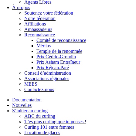
Agents Libres
À propos
Soutenez votre fédération
Notre fédération
Affiliations
Ambassadeurs
Reconnaissance
Comité de reconnaissance
Méritas
Temple de la renommée
Prix Cédric-Grondin
Prix Asham Entraîneur
Prix Réjean-Paré
Conseil d’administration
Associations régionales
MEES
Contactez-nous
Documentation
Nouvelles
S’initier au curling
ABC du curling
T’es plus curling que tu penses !
Curling 101 entre femmes
Location de glaces