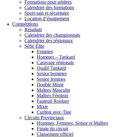
Formations pour arbitres
Calendrier des formations
Sport sain et sécuritaire
Location d’équipement
Compétitions
Résultats
Calendrier des championnats
Calendrier des régionaux
Série Élite
Femmes
Hommes – Tankard
Caravane régionale
Qualif Tankard
Senior hommes
Senior femmes
Double Mixte
Maîtres Masculin
Maîtres Féminin
Fauteuil Roulant
Mixte
Curling avec Tige
Circuits Provinciaux
Hommes, Femmes, Senior et Maîtres
Finale du circuit
Classement officiel