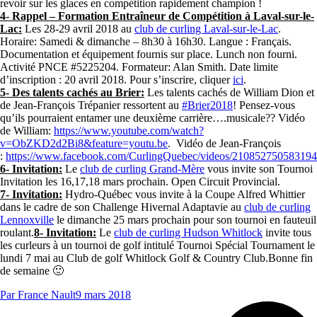
revoir sur les glaces en compétition rapidement champion !
4- Rappel – Formation Entraîneur de Compétition à Laval-sur-le-
Lac:
Les 28-29 avril 2018 au
club de curling Laval-sur-le-Lac
.
Horaire: Samedi & dimanche – 8h30 à 16h30. Langue : Français.
Documentation et équipement fournis sur place. Lunch non fourni.
Activité PNCE #5225204. Formateur: Alan Smith. Date limite
d’inscription : 20 avril 2018. Pour s’inscrire, cliquer
ici
.
5- Des talents cachés au Brier:
Les talents cachés de William Dion et
de Jean-François Trépanier ressortent au
#Brier2018
! Pensez-vous
qu’ils pourraient entamer une deuxième carrière….musicale?? Vidéo
de William:
https://www.youtube.com/watch?
v=ObZKD2d2Bi8&feature=youtu.be
. Vidéo de Jean-François
:
https://www.facebook.com/CurlingQuebec/videos/210852750583194
6- Invitation:
Le
club de curling Grand-Mère
vous invite son Tournoi
Invitation les 16,17,18 mars prochain. Open Circuit Provincial.
7- Invitation:
Hydro-Québec vous invite à la Coupe Alfred Whittier
dans le cadre de son Challenge Hivernal Adaptavie au
club de curling
Lennoxville
le dimanche 25 mars prochain pour son tournoi en fauteuil
roulant.
8- Invitation:
Le
club de curling Hudson Whitlock
invite tous
les curleurs à un tournoi de golf intitulé Tournoi Spécial Tournament le
lundi 7 mai au Club de golf Whitlock Golf & Country Club.Bonne fin
de semaine 🙂
Par
France Nault
9 mars 2018