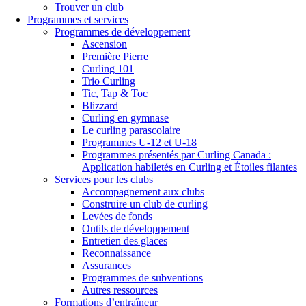
Trouver un club
Programmes et services
Programmes de développement
Ascension
Première Pierre
Curling 101
Trio Curling
Tic, Tap & Toc
Blizzard
Curling en gymnase
Le curling parascolaire
Programmes U-12 et U-18
Programmes présentés par Curling Canada :
Application habiletés en Curling et Étoiles filantes
Services pour les clubs
Accompagnement aux clubs
Construire un club de curling
Levées de fonds
Outils de développement
Entretien des glaces
Reconnaissance
Assurances
Programmes de subventions
Autres ressources
Formations d’entraîneur