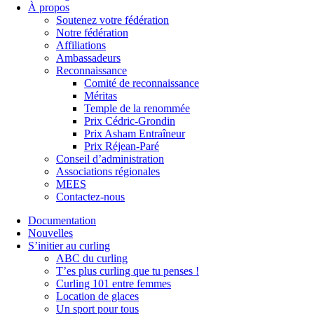
À propos
Soutenez votre fédération
Notre fédération
Affiliations
Ambassadeurs
Reconnaissance
Comité de reconnaissance
Méritas
Temple de la renommée
Prix Cédric-Grondin
Prix Asham Entraîneur
Prix Réjean-Paré
Conseil d’administration
Associations régionales
MEES
Contactez-nous
Documentation
Nouvelles
S’initier au curling
ABC du curling
T’es plus curling que tu penses !
Curling 101 entre femmes
Location de glaces
Un sport pour tous