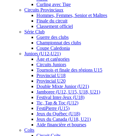
Curling avec Tige
Circuits Provinciaux
Hommes, Femmes, Senior et Maîtres
Finale du circuit
Classement officiel
Série Club
Guerre des clubs
Championnat des clubs
Coupe Caledonia
Juniors (U12-U21)
Âge et catégories
Circuits Juniors
Tournois et finale des régions U15
Provincial U18
Provincial U20
Double Mixte Junior (U21)
Jamboree (U12, U15, U18, U21)
Festival Inter-Jeux (U18)
Tic, Tap & Toc (U12)
FestiPierre (U15)
Jeux du Québec (U18)
Jeux du Canada (U18, U21)
Aide financière et bourses
Colts
Circuit Colts