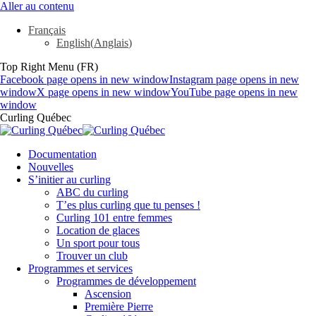
Aller au contenu
Français
English
(
Anglais
)
Top Right Menu (FR)
Facebook page opens in new window
Instagram page opens in new
window
X page opens in new window
YouTube page opens in new
window
Curling Québec
Documentation
Nouvelles
S’initier au curling
ABC du curling
T’es plus curling que tu penses !
Curling 101 entre femmes
Location de glaces
Un sport pour tous
Trouver un club
Programmes et services
Programmes de développement
Ascension
Première Pierre