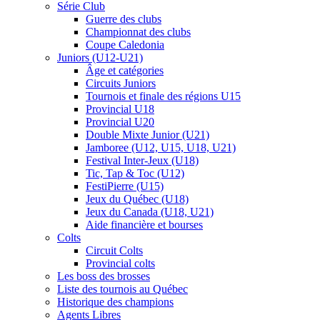
Série Club
Guerre des clubs
Championnat des clubs
Coupe Caledonia
Juniors (U12-U21)
Âge et catégories
Circuits Juniors
Tournois et finale des régions U15
Provincial U18
Provincial U20
Double Mixte Junior (U21)
Jamboree (U12, U15, U18, U21)
Festival Inter-Jeux (U18)
Tic, Tap & Toc (U12)
FestiPierre (U15)
Jeux du Québec (U18)
Jeux du Canada (U18, U21)
Aide financière et bourses
Colts
Circuit Colts
Provincial colts
Les boss des brosses
Liste des tournois au Québec
Historique des champions
Agents Libres