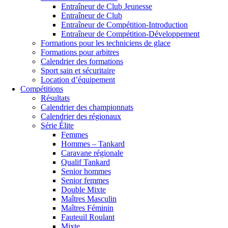
Entraîneur de Club Jeunesse
Entraîneur de Club
Entraîneur de Compétition-Introduction
Entraîneur de Compétition-Développement
Formations pour les techniciens de glace
Formations pour arbitres
Calendrier des formations
Sport sain et sécuritaire
Location d’équipement
Compétitions
Résultats
Calendrier des championnats
Calendrier des régionaux
Série Élite
Femmes
Hommes – Tankard
Caravane régionale
Qualif Tankard
Senior hommes
Senior femmes
Double Mixte
Maîtres Masculin
Maîtres Féminin
Fauteuil Roulant
Mixte