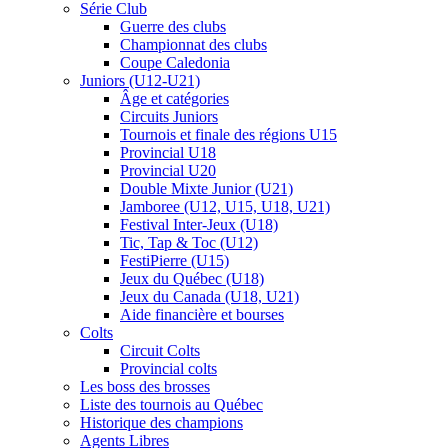
Série Club
Guerre des clubs
Championnat des clubs
Coupe Caledonia
Juniors (U12-U21)
Âge et catégories
Circuits Juniors
Tournois et finale des régions U15
Provincial U18
Provincial U20
Double Mixte Junior (U21)
Jamboree (U12, U15, U18, U21)
Festival Inter-Jeux (U18)
Tic, Tap & Toc (U12)
FestiPierre (U15)
Jeux du Québec (U18)
Jeux du Canada (U18, U21)
Aide financière et bourses
Colts
Circuit Colts
Provincial colts
Les boss des brosses
Liste des tournois au Québec
Historique des champions
Agents Libres