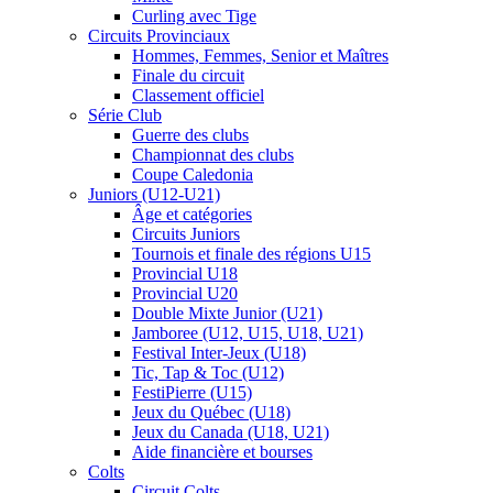
Curling avec Tige
Circuits Provinciaux
Hommes, Femmes, Senior et Maîtres
Finale du circuit
Classement officiel
Série Club
Guerre des clubs
Championnat des clubs
Coupe Caledonia
Juniors (U12-U21)
Âge et catégories
Circuits Juniors
Tournois et finale des régions U15
Provincial U18
Provincial U20
Double Mixte Junior (U21)
Jamboree (U12, U15, U18, U21)
Festival Inter-Jeux (U18)
Tic, Tap & Toc (U12)
FestiPierre (U15)
Jeux du Québec (U18)
Jeux du Canada (U18, U21)
Aide financière et bourses
Colts
Circuit Colts