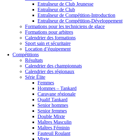
Entraîneur de Club Jeunesse
Entraîneur de Club
Entraîneur de Compétition-Introduction
Entraîneur de Compétition-Développement
Formations pour les techniciens de glace
Formations pour arbitres
Calendrier des formations
Sport sain et sécuritaire
Location d’équipement
Compétitions
Résultats
Calendrier des championnats
Calendrier des régionaux
Série Élite
Femmes
Hommes – Tankard
Caravane régionale
Qualif Tankard
Senior hommes
Senior femmes
Double Mixte
Maîtres Masculin
Maîtres Féminin
Fauteuil Roulant
Mixte