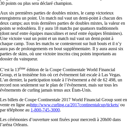
30 points ou plus sera déclaré champion.
Aux six premières parties de doubles mixtes, le camp victorieux
enregistrera un point. Un match nul vaut un demi-point à chacun des
deux camps; aux trois dernières parties de doubles mixtes, la valeur en
points se redoublera. Il y aura 18 matchs par quatuors traditionnels
(dont neuf entre équipes masculines et neuf entre équipes féminines).
Une victoire vaut un point et un match nul vaut un demi-point à
chaque camp. Tous les matchs se contesteront sur huit bouts et il n’y
aura pas de prolongements en bout supplémentaire. Il y aura aussi six
parties de skins, où une victoire inscrira cinq points importants au
dossier du vainqueur.
ème
C’est la 13
édition de la Coupe Continentale World Financial
Group, et la troisième fois où cet évènement fait escale à Las Vegas.
L’an dernier, la participation totale à l’évènement a été de 62 498, un
record non seulement sur le plan de l’évènement, mais sur tous les
évènements de curling jamais tenus aux États-Unis.
Les billets de Coupe Continentale 2017 World Financial Group sont en
vente en ligne au
http://www.curling.ca/
2017continentalcup/tickets/
ou
par téléphone au
1-800-745-3000
.
Les cérémonies d’ouverture sont fixées pour mercredi à 20h00 dans
l’aréna Orleans.