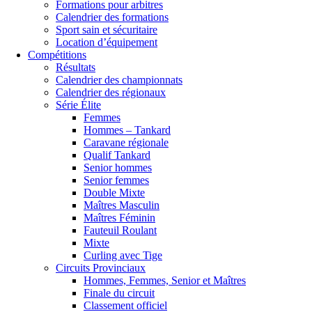
Formations pour arbitres
Calendrier des formations
Sport sain et sécuritaire
Location d’équipement
Compétitions
Résultats
Calendrier des championnats
Calendrier des régionaux
Série Élite
Femmes
Hommes – Tankard
Caravane régionale
Qualif Tankard
Senior hommes
Senior femmes
Double Mixte
Maîtres Masculin
Maîtres Féminin
Fauteuil Roulant
Mixte
Curling avec Tige
Circuits Provinciaux
Hommes, Femmes, Senior et Maîtres
Finale du circuit
Classement officiel