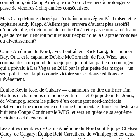
compétition, où Camp Amérique du Nord cherchera à prolonger sa
passe de victoires à cinq années consécutives.
Mais Camp Monde, dirigé par l’entraîneur norvégien Pål Trulsen et le
capitaine Andy Kapp, d’Allemagne, arrivera d’autant plus assoiffé
d’une victoire, et déterminé de mettre fin à cette passe nord-américaine.
Que de meilleur endroit pour réussir l’exploit que la Capitale mondiale
du divertissement?
Camp Amérique du Nord, avec l’entraîneur Rick Lang, de Thunder
Bay, Ont., et la capitaine Debbie McCormick, de Rio, Wisc., aux
commandes, comprend deux équipes qui ont fait partie du contingent
qui a prévalu à Las Vegas en 2016 par la plus petite des marges – un
seul point – soit la plus courte victoire sur les douze éditions de
l’évènement.
Équipe Kevin Koe, de Calgary — champions en titre du Brier Tim
Hortons et champions du monde en titre — et Équipe Jennifer Jones,
de Winnipeg, seront les piliers d’un contingent nord-américain
relativement inexpérimenté en Coupe Continentale; Jones contestera sa
huitième Coupe Continentale WFG, et sera en quête de sa septième
victoire à cet évènement.
Les autres membres de Camp Amérique du Nord sont Équipe Chelsea
Carey, de Calgary; Équipe Reid Carruthers, de Winnipeg; et les deux