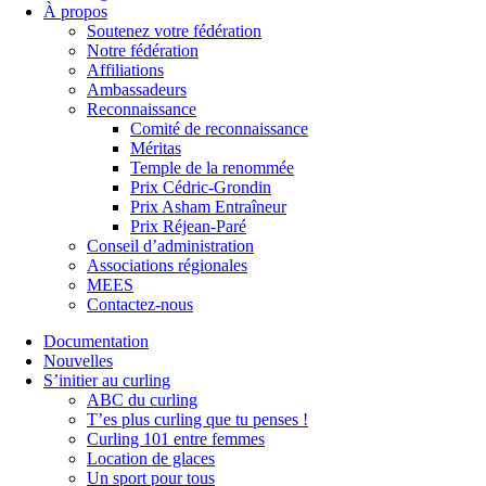
À propos
Soutenez votre fédération
Notre fédération
Affiliations
Ambassadeurs
Reconnaissance
Comité de reconnaissance
Méritas
Temple de la renommée
Prix Cédric-Grondin
Prix Asham Entraîneur
Prix Réjean-Paré
Conseil d’administration
Associations régionales
MEES
Contactez-nous
Documentation
Nouvelles
S’initier au curling
ABC du curling
T’es plus curling que tu penses !
Curling 101 entre femmes
Location de glaces
Un sport pour tous