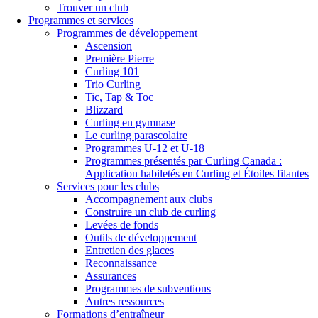
Trouver un club
Programmes et services
Programmes de développement
Ascension
Première Pierre
Curling 101
Trio Curling
Tic, Tap & Toc
Blizzard
Curling en gymnase
Le curling parascolaire
Programmes U-12 et U-18
Programmes présentés par Curling Canada :
Application habiletés en Curling et Étoiles filantes
Services pour les clubs
Accompagnement aux clubs
Construire un club de curling
Levées de fonds
Outils de développement
Entretien des glaces
Reconnaissance
Assurances
Programmes de subventions
Autres ressources
Formations d’entraîneur