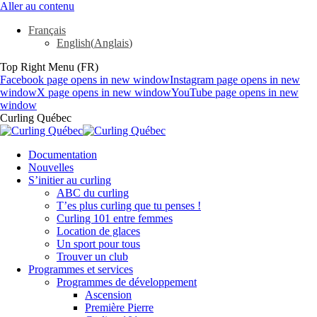
Aller au contenu
Français
English
(
Anglais
)
Top Right Menu (FR)
Facebook page opens in new window
Instagram page opens in new
window
X page opens in new window
YouTube page opens in new
window
Curling Québec
Documentation
Nouvelles
S’initier au curling
ABC du curling
T’es plus curling que tu penses !
Curling 101 entre femmes
Location de glaces
Un sport pour tous
Trouver un club
Programmes et services
Programmes de développement
Ascension
Première Pierre