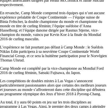
équipes américaines dirigées par Heath McCormick et Jamie Sinclair
respectivement.
En revanche, Camp Monde comprend trois équipes qui n’ont aucune
expérience préalable de Coupe Continentale — l’équipe suisse de
Binia Feltscher, la double championne du monde et championne du
monde en titre de curling féminin; l’équipe suédoise d’Anna
Hasselborg; et l’équipe danoise dirigée par Rasmus Stjerne, vice-
champion du monde, vaincu par Kevin Koe à la finale du Mondial
2016 de curling masculin.
L’expérience ne fait pourtant pas défaut à Camp Monde : le Suédois
Niklas Edin participera à sa neuvième Coupe Continentale World
Financial Group, et ce sera la huitième participation pour le Norvégien
Thomas Ulsrud.
Camp Monde est complété par la vice-championne au Mondial Ford
2016 de curling féminin, Satsuki Fujisawa, du Japon.
Les compétitions de doubles mixtes à Las Vegas s’annoncent
particulièrement passionnantes alors que certains des meilleurs joueurs
et joueuses au monde s’affronteront dans cette discipline qui débutera
au programme olympique des Jeux d’hiver 2018 à Pyeong-Chang.
Au total, il y aura 60 points en jeu sur les trois disciplines au
programme à Las Vegas. Ainsi, le premier des deux camps à atteindre