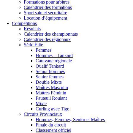
Formations pour arbitres
Calendrier des formations
Sport sain et sécuritaire
Location d’équipement
Compétitions
Résultats
Calendrier des championnats
Calendrier des régionaux
Série Élite
Femmes
Hommes – Tankard
Caravane régionale
Qualif Tankard
Senior hommes
Senior femmes
Double Mixte
Maîtres Masculin
Maîtres Féminin
Fauteuil Roulant
Mixte
Curling avec Tige
Circuits Provinciaux
Hommes, Femmes, Senior et Maîtres
Finale du circuit
Classement officiel