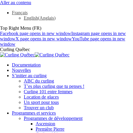
Aller au contenu
Français
English
(
Anglais
)
Top Right Menu (FR)
Facebook page opens in new window
Instagram page opens in new
window
X page opens in new window
YouTube page opens in new
window
Curling Québec
Documentation
Nouvelles
S’initier au curling
ABC du curling
T’es plus curling que tu penses !
Curling 101 entre femmes
Location de glaces
Un sport pour tous
Trouver un club
Programmes et services
Programmes de développement
Ascension
Première Pierre