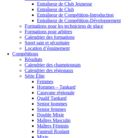
Entraîneur de Club Jeunesse
Entraîneur de Club
Entraîneur de Compétition-Introduction
Entraîneur de Compétition-Développement
Formations pour les techniciens de glace
Formations pour arbitres
Calendrier des formations
Sport sain et sécuritaire
Location d’équipement
Compétitions
Résultats
Calendrier des championnats
Calendrier des régionaux
Série Élite
Femmes
Hommes – Tankard
Caravane régionale
Qualif Tankard
Senior hommes
Senior femmes
Double Mixte
Maîtres Masculin
Maîtres Féminin
Fauteuil Roulant
Mixte