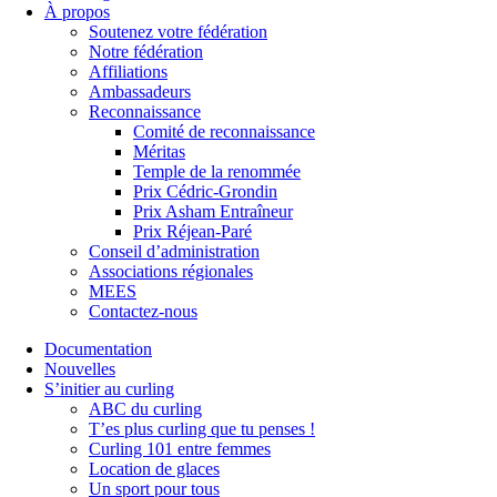
À propos
Soutenez votre fédération
Notre fédération
Affiliations
Ambassadeurs
Reconnaissance
Comité de reconnaissance
Méritas
Temple de la renommée
Prix Cédric-Grondin
Prix Asham Entraîneur
Prix Réjean-Paré
Conseil d’administration
Associations régionales
MEES
Contactez-nous
Documentation
Nouvelles
S’initier au curling
ABC du curling
T’es plus curling que tu penses !
Curling 101 entre femmes
Location de glaces
Un sport pour tous