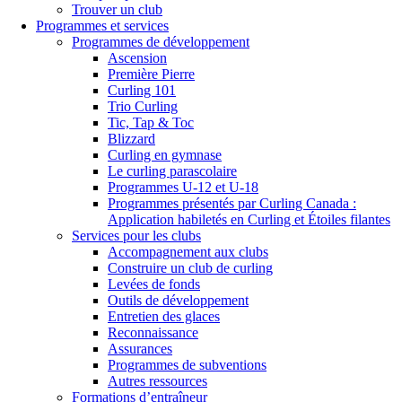
Trouver un club
Programmes et services
Programmes de développement
Ascension
Première Pierre
Curling 101
Trio Curling
Tic, Tap & Toc
Blizzard
Curling en gymnase
Le curling parascolaire
Programmes U-12 et U-18
Programmes présentés par Curling Canada :
Application habiletés en Curling et Étoiles filantes
Services pour les clubs
Accompagnement aux clubs
Construire un club de curling
Levées de fonds
Outils de développement
Entretien des glaces
Reconnaissance
Assurances
Programmes de subventions
Autres ressources
Formations d’entraîneur