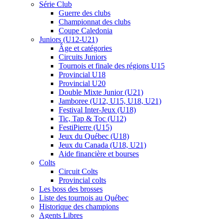
Série Club
Guerre des clubs
Championnat des clubs
Coupe Caledonia
Juniors (U12-U21)
Âge et catégories
Circuits Juniors
Tournois et finale des régions U15
Provincial U18
Provincial U20
Double Mixte Junior (U21)
Jamboree (U12, U15, U18, U21)
Festival Inter-Jeux (U18)
Tic, Tap & Toc (U12)
FestiPierre (U15)
Jeux du Québec (U18)
Jeux du Canada (U18, U21)
Aide financière et bourses
Colts
Circuit Colts
Provincial colts
Les boss des brosses
Liste des tournois au Québec
Historique des champions
Agents Libres