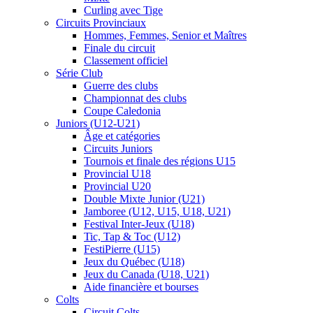
Curling avec Tige
Circuits Provinciaux
Hommes, Femmes, Senior et Maîtres
Finale du circuit
Classement officiel
Série Club
Guerre des clubs
Championnat des clubs
Coupe Caledonia
Juniors (U12-U21)
Âge et catégories
Circuits Juniors
Tournois et finale des régions U15
Provincial U18
Provincial U20
Double Mixte Junior (U21)
Jamboree (U12, U15, U18, U21)
Festival Inter-Jeux (U18)
Tic, Tap & Toc (U12)
FestiPierre (U15)
Jeux du Québec (U18)
Jeux du Canada (U18, U21)
Aide financière et bourses
Colts
Circuit Colts