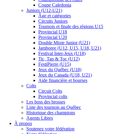
Coupe Caledonia
Juniors (U12-U21)
Âge et catégories
Circuits Juniors
Tournois et finale des régions U15
Provincial U18
Provincial U20
Double Mixte Junior (U21)
Jamboree (U12, U15, U18, U21)
Festival Inter-Jeux (U18)
Tic, Tap & Toc (U12)
FestiPierre (U15)
Jeux du Québec (U18)
Jeux du Canada (U18, U21)
Aide financière et bourses
Colts
Circuit Colts
Provincial colts
Les boss des brosses
Liste des tournois au Québec
Historique des champions
Agents Libres
À propos
Soutenez votre fédération