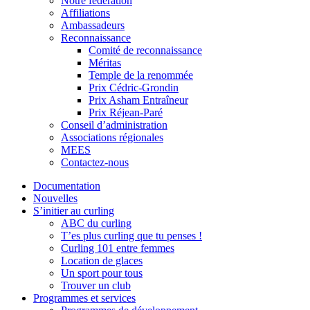
Notre fédération
Affiliations
Ambassadeurs
Reconnaissance
Comité de reconnaissance
Méritas
Temple de la renommée
Prix Cédric-Grondin
Prix Asham Entraîneur
Prix Réjean-Paré
Conseil d’administration
Associations régionales
MEES
Contactez-nous
Documentation
Nouvelles
S’initier au curling
ABC du curling
T’es plus curling que tu penses !
Curling 101 entre femmes
Location de glaces
Un sport pour tous
Trouver un club
Programmes et services