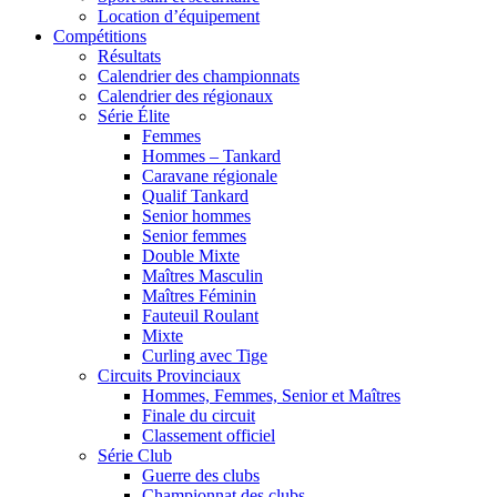
Location d’équipement
Compétitions
Résultats
Calendrier des championnats
Calendrier des régionaux
Série Élite
Femmes
Hommes – Tankard
Caravane régionale
Qualif Tankard
Senior hommes
Senior femmes
Double Mixte
Maîtres Masculin
Maîtres Féminin
Fauteuil Roulant
Mixte
Curling avec Tige
Circuits Provinciaux
Hommes, Femmes, Senior et Maîtres
Finale du circuit
Classement officiel
Série Club
Guerre des clubs
Championnat des clubs