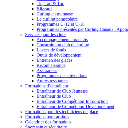
Tic, Tap & Toc
Blizzard
Curling en gymnase
Le curling parascolaire
Programmes U-12 et U-18
Programmes présentés par Curling Canada : Applicat
Services pour les clubs
Accompagnement aux clubs
Construire un club de curling
Levées de fonds
Outils de développement
Entretien des glaces
Reconnaissance
Assurances
Programmes de subventions
Autres ressources
Formations d’entraîneur
Entraîneur de Club Jeunesse
Entraîneur de Club
Entraîneur de Compétition-Introduction
Entraîneur de Compétition-Développement
Formations pour les techniciens de glace
Formations pour arbitres
Calendrier des formations
Sport sain et sécuritaire