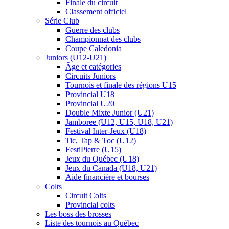
Finale du circuit
Classement officiel
Série Club
Guerre des clubs
Championnat des clubs
Coupe Caledonia
Juniors (U12-U21)
Âge et catégories
Circuits Juniors
Tournois et finale des régions U15
Provincial U18
Provincial U20
Double Mixte Junior (U21)
Jamboree (U12, U15, U18, U21)
Festival Inter-Jeux (U18)
Tic, Tap & Toc (U12)
FestiPierre (U15)
Jeux du Québec (U18)
Jeux du Canada (U18, U21)
Aide financière et bourses
Colts
Circuit Colts
Provincial colts
Les boss des brosses
Liste des tournois au Québec