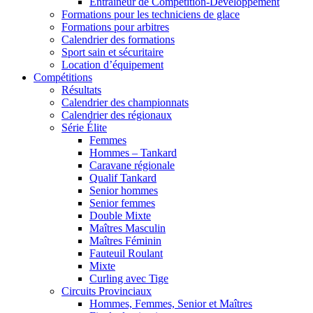
Entraîneur de Compétition-Développement
Formations pour les techniciens de glace
Formations pour arbitres
Calendrier des formations
Sport sain et sécuritaire
Location d’équipement
Compétitions
Résultats
Calendrier des championnats
Calendrier des régionaux
Série Élite
Femmes
Hommes – Tankard
Caravane régionale
Qualif Tankard
Senior hommes
Senior femmes
Double Mixte
Maîtres Masculin
Maîtres Féminin
Fauteuil Roulant
Mixte
Curling avec Tige
Circuits Provinciaux
Hommes, Femmes, Senior et Maîtres