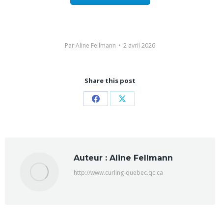
Par
Aline Fellmann
2 avril 2026
Share this post
Partager
Partager
sur
sur
Facebook
X
Auteur :
Aline Fellmann
http://www.curling-quebec.qc.ca